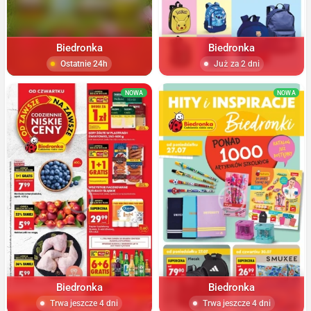
Biedronka
Biedronka
Ostatnie 24h
Już za 2 dni
NOWA
NOWA
Biedronka
Biedronka
Trwa jeszcze 4 dni
Trwa jeszcze 4 dni