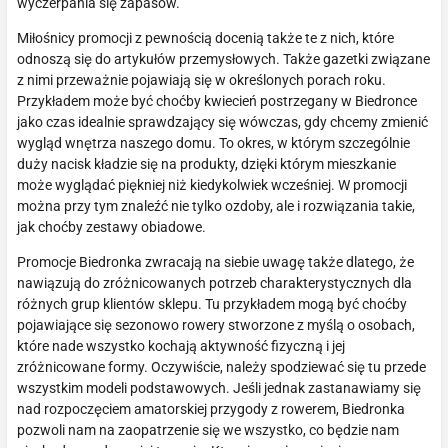
wyczerpania się zapasów.
Miłośnicy promocji z pewnością docenią także te z nich, które
odnoszą się do artykułów przemysłowych. Także gazetki związane
z nimi przeważnie pojawiają się w określonych porach roku.
Przykładem może być choćby kwiecień postrzegany w Biedronce
jako czas idealnie sprawdzający się wówczas, gdy chcemy zmienić
wygląd wnętrza naszego domu. To okres, w którym szczególnie
duży nacisk kładzie się na produkty, dzięki którym mieszkanie
może wyglądać piękniej niż kiedykolwiek wcześniej. W promocji
można przy tym znaleźć nie tylko ozdoby, ale i rozwiązania takie,
jak choćby zestawy obiadowe.
Promocje Biedronka zwracają na siebie uwagę także dlatego, że
nawiązują do zróżnicowanych potrzeb charakterystycznych dla
różnych grup klientów sklepu. Tu przykładem mogą być choćby
pojawiające się sezonowo rowery stworzone z myślą o osobach,
które nade wszystko kochają aktywność fizyczną i jej
zróżnicowane formy. Oczywiście, należy spodziewać się tu przede
wszystkim modeli podstawowych. Jeśli jednak zastanawiamy się
nad rozpoczęciem amatorskiej przygody z rowerem, Biedronka
pozwoli nam na zaopatrzenie się we wszystko, co będzie nam