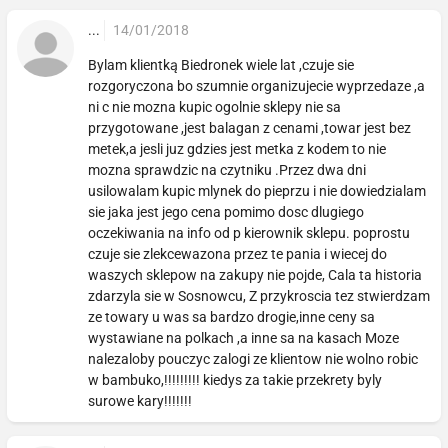
...
14/01/2018
Bylam klientką Biedronek wiele lat ,czuje sie
rozgoryczona bo szumnie organizujecie wyprzedaze ,a
ni c nie mozna kupic ogolnie sklepy nie sa
przygotowane ,jest balagan z cenami ,towar jest bez
metek,a jesli juz gdzies jest metka z kodem to nie
mozna sprawdzic na czytniku .Przez dwa dni
usilowalam kupic mlynek do pieprzu i nie dowiedzialam
sie jaka jest jego cena pomimo dosc dlugiego
oczekiwania na info od p kierownik sklepu. poprostu
czuje sie zlekcewazona przez te pania i wiecej do
waszych sklepow na zakupy nie pojde, Cala ta historia
zdarzyla sie w Sosnowcu, Z przykroscia tez stwierdzam
ze towary u was sa bardzo drogie,inne ceny sa
wystawiane na polkach ,a inne sa na kasach Moze
nalezaloby pouczyc zalogi ze klientow nie wolno robic
w bambuko,!!!!!!!!! kiedys za takie przekrety byly
surowe kary!!!!!!!