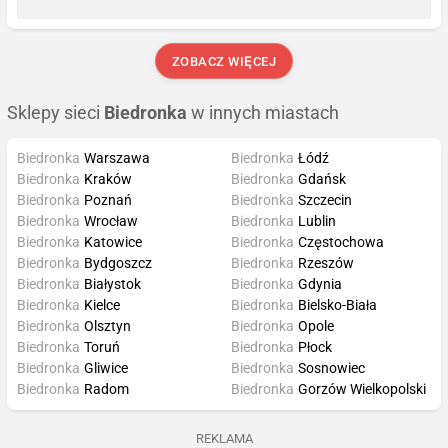
ZOBACZ WIĘCEJ
Sklepy sieci
Biedronka
w innych miastach
Biedronka
Warszawa
Biedronka
Łódź
Biedronka
Kraków
Biedronka
Gdańsk
Biedronka
Poznań
Biedronka
Szczecin
Biedronka
Wrocław
Biedronka
Lublin
Biedronka
Katowice
Biedronka
Częstochowa
Biedronka
Bydgoszcz
Biedronka
Rzeszów
Biedronka
Białystok
Biedronka
Gdynia
Biedronka
Kielce
Biedronka
Bielsko-Biała
Biedronka
Olsztyn
Biedronka
Opole
Biedronka
Toruń
Biedronka
Płock
Biedronka
Gliwice
Biedronka
Sosnowiec
Biedronka
Radom
Biedronka
Gorzów Wielkopolski
REKLAMA