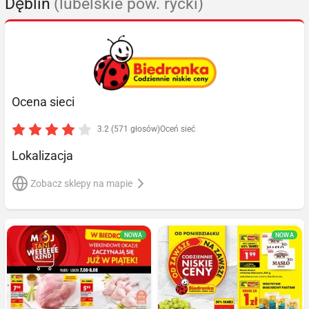
Dęblin
(lubelskie pow. rycki)
Ocena sieci
3.2 (571 głosów)
Oceń sieć
Lokalizacja
Zobacz sklepy na mapie
NOWA
NOWA