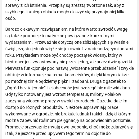
sprawy z ich istnienia. Przepisy są zresztą tworzone tak, aby z
szybkiego i taniego obiadu mogło cieszyć się przynajmniej kilka
osób.
Bardzo ciekawym rozwiązaniem, na które warto zwrócić uwagę,
są także promocje tematyczne powiązane z konkretnymi
wydarzeniami. Przeważnie dotyczą one zbliżających się właśnie
świąt, często jednak wiąże się je również z nadchodzącymi porami
roku. Przykładem może być choćby początek wiosny, który w
biedronce jest zwiastowany nie przez jedną, ale przez dwie gazetki.
Pierwsza funkcjonuje pod nazwą „Wiosenne przebudzenie” i zwykle
obfituje w informacje na temat kosmetyków, dzięki którym także
po mroźnej zimie będziemy piękni i zadbani. Druga z gazetek to
„Ogród bez tajemnic” i jej obecność jest szczególnie mile widziana.
Gdy tylko notowany jest wzrost temperatur, miliony Polaków
zaczynają wiosenne pracy w swoich ogrodach. Gazetka daje im
dostęp do różnych produktów. Niektóre usprawniają prace
wykonywane w ogrodzie, nie brakuje jednak i takich, dzięki którym
można zapewnić roślinom pielęgnację na odpowiednim poziomie.
Promocje przeważnie trwają dwa tygodnie, choć może zdarzyć się
i tak, że jeszcze przed upływem tego terminu dojdzie do