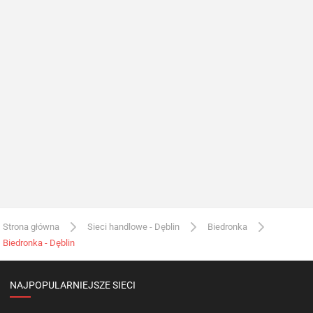
Strona główna
Sieci handlowe - Dęblin
Biedronka
Biedronka - Dęblin
NAJPOPULARNIEJSZE SIECI