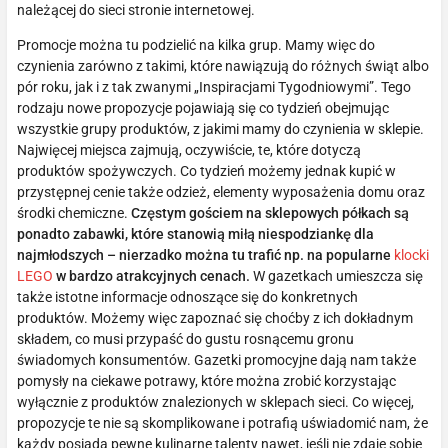
należącej do sieci stronie internetowej.
Promocje można tu podzielić na kilka grup. Mamy więc do
czynienia zarówno z takimi, które nawiązują do różnych świąt albo
pór roku, jak i z tak zwanymi „Inspiracjami Tygodniowymi”. Tego
rodzaju nowe propozycje pojawiają się co tydzień obejmując
wszystkie grupy produktów, z jakimi mamy do czynienia w sklepie.
Najwięcej miejsca zajmują, oczywiście, te, które dotyczą
produktów spożywczych. Co tydzień możemy jednak kupić w
przystępnej cenie także odzież, elementy wyposażenia domu oraz
środki chemiczne.
Częstym gościem na sklepowych półkach są
ponadto zabawki, które stanowią miłą niespodziankę dla
najmłodszych – nierzadko można tu trafić np. na popularne
klocki
LEGO
w bardzo atrakcyjnych cenach.
W gazetkach umieszcza się
także istotne informacje odnoszące się do konkretnych
produktów. Możemy więc zapoznać się choćby z ich dokładnym
składem, co musi przypaść do gustu rosnącemu gronu
świadomych konsumentów. Gazetki promocyjne dają nam także
pomysły na ciekawe potrawy, które można zrobić korzystając
wyłącznie z produktów znalezionych w sklepach sieci. Co więcej,
propozycje te nie są skomplikowane i potrafią uświadomić nam, że
każdy posiada pewne kulinarne talenty nawet, jeśli nie zdaje sobie