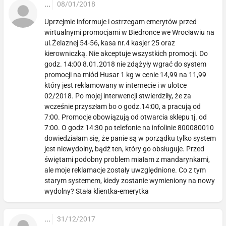
...
08/01/2018
Uprzejmie informuje i ostrzegam emerytów przed
wirtualnymi promocjami w Biedronce we Wrocławiu na
ul.Żelaznej 54-56, kasa nr.4 kasjer 25 oraz
kierowniczką. Nie akceptuje wszystkich promocji. Do
godz. 14:00 8.01.2018 nie zdążyły wgrać do system
promocji na miód Husar 1 kg w cenie 14,99 na 11,99
który jest reklamowany w internecie i w ulotce
02/2018. Po mojej interwencji stwierdziły, że za
wcześnie przyszłam bo o godz.14:00, a pracują od
7:00. Promocje obowiązują od otwarcia sklepu tj. od
7:00. O godz 14:30 po telefonie na infolinie 800080010
dowiedziałam się, że panie są w porządku tylko system
jest niewydolny, bądź ten, który go obsługuje. Przed
świętami podobny problem miałam z mandarynkami,
ale moje reklamacje zostały uwzględnione. Co z tym
starym systemem, kiedy zostanie wymieniony na nowy
wydolny? Stała klientka-emerytka
...
31/12/2017