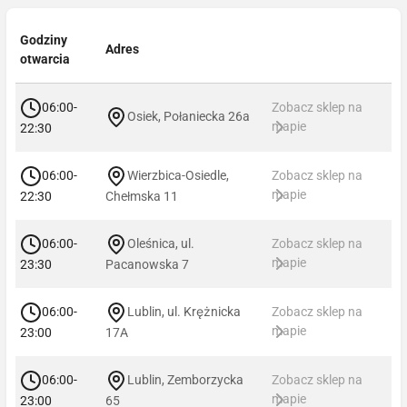
Godziny
Adres
otwarcia
06:00-
Zobacz sklep na
Osiek, Połaniecka 26a
mapie
22:30
06:00-
Wierzbica-Osiedle,
Zobacz sklep na
mapie
22:30
Chełmska 11
06:00-
Oleśnica, ul.
Zobacz sklep na
mapie
23:30
Pacanowska 7
06:00-
Lublin, ul. Krężnicka
Zobacz sklep na
mapie
23:00
17A
06:00-
Lublin, Zemborzycka
Zobacz sklep na
mapie
23:00
65