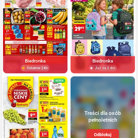
Biedronka
Biedronka
Ostatnie 24h
Już za 3 dni
NOWA
NOWA
Treści dla osób
pełnoletnich
Odblokuj