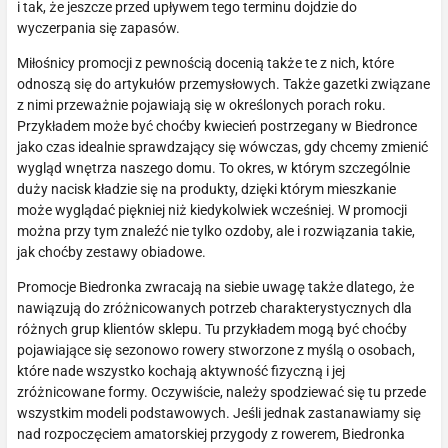
i tak, że jeszcze przed upływem tego terminu dojdzie do
wyczerpania się zapasów.
Miłośnicy promocji z pewnością docenią także te z nich, które
odnoszą się do artykułów przemysłowych. Także gazetki związane
z nimi przeważnie pojawiają się w określonych porach roku.
Przykładem może być choćby kwiecień postrzegany w Biedronce
jako czas idealnie sprawdzający się wówczas, gdy chcemy zmienić
wygląd wnętrza naszego domu. To okres, w którym szczególnie
duży nacisk kładzie się na produkty, dzięki którym mieszkanie
może wyglądać piękniej niż kiedykolwiek wcześniej. W promocji
można przy tym znaleźć nie tylko ozdoby, ale i rozwiązania takie,
jak choćby zestawy obiadowe.
Promocje Biedronka zwracają na siebie uwagę także dlatego, że
nawiązują do zróżnicowanych potrzeb charakterystycznych dla
różnych grup klientów sklepu. Tu przykładem mogą być choćby
pojawiające się sezonowo rowery stworzone z myślą o osobach,
które nade wszystko kochają aktywność fizyczną i jej
zróżnicowane formy. Oczywiście, należy spodziewać się tu przede
wszystkim modeli podstawowych. Jeśli jednak zastanawiamy się
nad rozpoczęciem amatorskiej przygody z rowerem, Biedronka