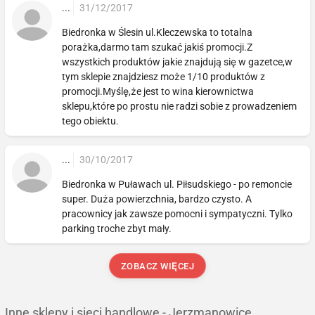
...
31/12/2017
Biedronka w Ślesin ul.Kleczewska to totalna
porażka,darmo tam szukać jakiś promocji.Z
wszystkich produktów jakie znajdują się w gazetce,w
tym sklepie znajdziesz może 1/10 produktów z
promocji.Myślę,że jest to wina kierownictwa
sklepu,które po prostu nie radzi sobie z prowadzeniem
tego obiektu.
...
30/10/2017
Biedronka w Puławach ul. Piłsudskiego - po remoncie
super. Duża powierzchnia, bardzo czysto. A
pracownicy jak zawsze pomocni i sympatyczni. Tylko
parking troche zbyt mały.
ZOBACZ WIĘCEJ
Inne sklepy i sieci handlowe - Jerzmanowice