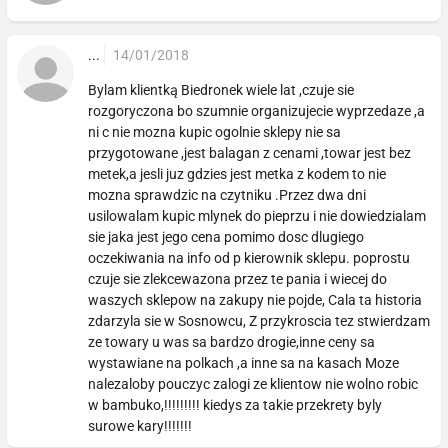
...
14/01/2018
Bylam klientką Biedronek wiele lat ,czuje sie
rozgoryczona bo szumnie organizujecie wyprzedaze ,a
ni c nie mozna kupic ogolnie sklepy nie sa
przygotowane ,jest balagan z cenami ,towar jest bez
metek,a jesli juz gdzies jest metka z kodem to nie
mozna sprawdzic na czytniku .Przez dwa dni
usilowalam kupic mlynek do pieprzu i nie dowiedzialam
sie jaka jest jego cena pomimo dosc dlugiego
oczekiwania na info od p kierownik sklepu. poprostu
czuje sie zlekcewazona przez te pania i wiecej do
waszych sklepow na zakupy nie pojde, Cala ta historia
zdarzyla sie w Sosnowcu, Z przykroscia tez stwierdzam
ze towary u was sa bardzo drogie,inne ceny sa
wystawiane na polkach ,a inne sa na kasach Moze
nalezaloby pouczyc zalogi ze klientow nie wolno robic
w bambuko,!!!!!!!!! kiedys za takie przekrety byly
surowe kary!!!!!!!