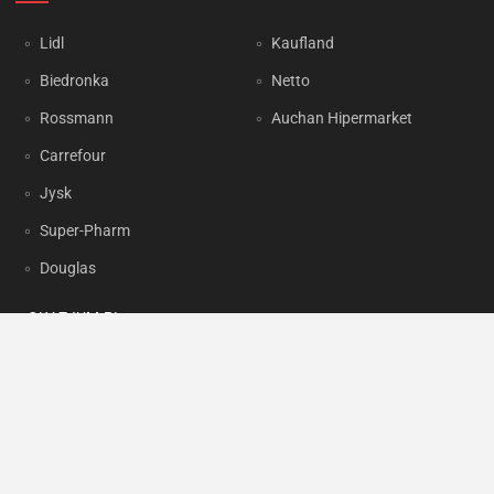
Lidl
Kaufland
Biedronka
Netto
Rossmann
Auchan Hipermarket
Carrefour
Jysk
Super-Pharm
Douglas
OKAZJUM.PL
Kontakt
Reklama
Prywatność
Korzystanie z portalu oznacza akceptację
Regulaminu
oraz
Polityki
prywatności
.
Ustawienia preferencji
.
Copyright by
INTERIA.PL
1999-2026. Wszystkie prawa zastrzeżone.