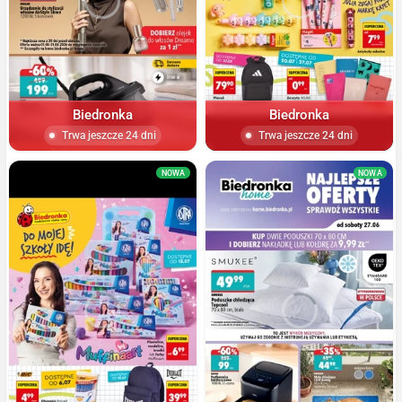
Biedronka
Biedronka
Trwa jeszcze 24 dni
Trwa jeszcze 24 dni
NOWA
NOWA