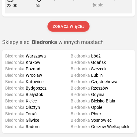
mapie
23:00
65
ZOBACZ WIĘCEJ
Sklepy sieci
Biedronka
w innych miastach
Biedronka
Warszawa
Biedronka
Łódź
Biedronka
Kraków
Biedronka
Gdańsk
Biedronka
Poznań
Biedronka
Szczecin
Biedronka
Wrocław
Biedronka
Lublin
Biedronka
Katowice
Biedronka
Częstochowa
Biedronka
Bydgoszcz
Biedronka
Rzeszów
Biedronka
Białystok
Biedronka
Gdynia
Biedronka
Kielce
Biedronka
Bielsko-Biała
Biedronka
Olsztyn
Biedronka
Opole
Biedronka
Toruń
Biedronka
Płock
Biedronka
Gliwice
Biedronka
Sosnowiec
Biedronka
Radom
Biedronka
Gorzów Wielkopolski