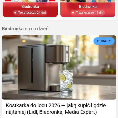
Biedronka
Biedronka
Trwa jeszcze 24 dni
Trwa jeszcze 44 dni
Biedronka
na co dzień
PORADY
Kostkarka do lodu 2026 — jaką kupić i gdzie
najtaniej (Lidl, Biedronka, Media Expert)