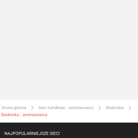
Strona główna
Sieci handlowe - Jerzmanowice
Biedronka
Biedronka - Jerzmanowice
NAJPOPULARNIEJSZE SIECI