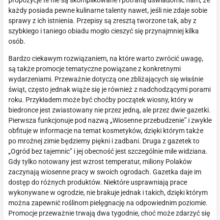
propozycje te nie są skomplikowane i potrafią uświadomić nam, że
każdy posiada pewne kulinarne talenty nawet, jeśli nie zdaje sobie
sprawy z ich istnienia. Przepisy są zresztą tworzone tak, aby z
szybkiego i taniego obiadu mogło cieszyć się przynajmniej kilka
osób.
Bardzo ciekawym rozwiązaniem, na które warto zwrócić uwagę,
są także promocje tematyczne powiązane z konkretnymi
wydarzeniami. Przeważnie dotyczą one zbliżających się właśnie
świąt, często jednak wiąże się je również z nadchodzącymi porami
roku. Przykładem może być choćby początek wiosny, który w
biedronce jest zwiastowany nie przez jedną, ale przez dwie gazetki.
Pierwsza funkcjonuje pod nazwą „Wiosenne przebudzenie” i zwykle
obfituje w informacje na temat kosmetyków, dzięki którym także
po mroźnej zimie będziemy piękni i zadbani. Druga z gazetek to
„Ogród bez tajemnic” i jej obecność jest szczególnie mile widziana.
Gdy tylko notowany jest wzrost temperatur, miliony Polaków
zaczynają wiosenne pracy w swoich ogrodach. Gazetka daje im
dostęp do różnych produktów. Niektóre usprawniają prace
wykonywane w ogrodzie, nie brakuje jednak i takich, dzięki którym
można zapewnić roślinom pielęgnację na odpowiednim poziomie.
Promocje przeważnie trwają dwa tygodnie, choć może zdarzyć się