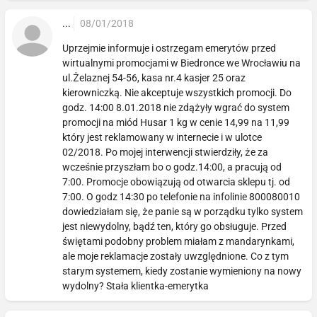
...
08/01/2018
Uprzejmie informuje i ostrzegam emerytów przed
wirtualnymi promocjami w Biedronce we Wrocławiu na
ul.Żelaznej 54-56, kasa nr.4 kasjer 25 oraz
kierowniczką. Nie akceptuje wszystkich promocji. Do
godz. 14:00 8.01.2018 nie zdążyły wgrać do system
promocji na miód Husar 1 kg w cenie 14,99 na 11,99
który jest reklamowany w internecie i w ulotce
02/2018. Po mojej interwencji stwierdziły, że za
wcześnie przyszłam bo o godz.14:00, a pracują od
7:00. Promocje obowiązują od otwarcia sklepu tj. od
7:00. O godz 14:30 po telefonie na infolinie 800080010
dowiedziałam się, że panie są w porządku tylko system
jest niewydolny, bądź ten, który go obsługuje. Przed
świętami podobny problem miałam z mandarynkami,
ale moje reklamacje zostały uwzględnione. Co z tym
starym systemem, kiedy zostanie wymieniony na nowy
wydolny? Stała klientka-emerytka