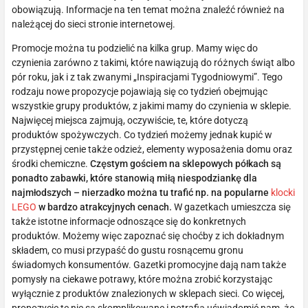
obowiązują. Informacje na ten temat można znaleźć również na
należącej do sieci stronie internetowej.
Promocje można tu podzielić na kilka grup. Mamy więc do
czynienia zarówno z takimi, które nawiązują do różnych świąt albo
pór roku, jak i z tak zwanymi „Inspiracjami Tygodniowymi”. Tego
rodzaju nowe propozycje pojawiają się co tydzień obejmując
wszystkie grupy produktów, z jakimi mamy do czynienia w sklepie.
Najwięcej miejsca zajmują, oczywiście, te, które dotyczą
produktów spożywczych. Co tydzień możemy jednak kupić w
przystępnej cenie także odzież, elementy wyposażenia domu oraz
środki chemiczne.
Częstym gościem na sklepowych półkach są
ponadto zabawki, które stanowią miłą niespodziankę dla
najmłodszych – nierzadko można tu trafić np. na popularne
klocki
LEGO
w bardzo atrakcyjnych cenach.
W gazetkach umieszcza się
także istotne informacje odnoszące się do konkretnych
produktów. Możemy więc zapoznać się choćby z ich dokładnym
składem, co musi przypaść do gustu rosnącemu gronu
świadomych konsumentów. Gazetki promocyjne dają nam także
pomysły na ciekawe potrawy, które można zrobić korzystając
wyłącznie z produktów znalezionych w sklepach sieci. Co więcej,