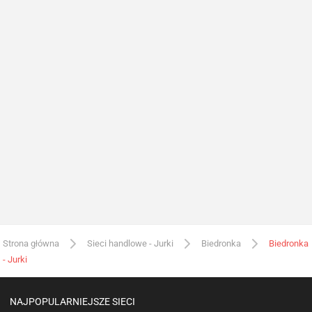
Strona główna
Sieci handlowe - Jurki
Biedronka
Biedronka
- Jurki
NAJPOPULARNIEJSZE SIECI