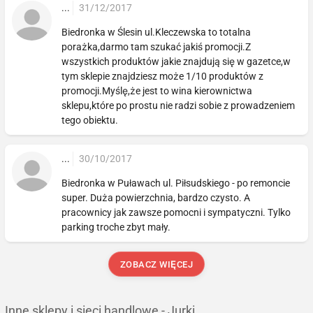
...
31/12/2017
Biedronka w Ślesin ul.Kleczewska to totalna
porażka,darmo tam szukać jakiś promocji.Z
wszystkich produktów jakie znajdują się w gazetce,w
tym sklepie znajdziesz może 1/10 produktów z
promocji.Myślę,że jest to wina kierownictwa
sklepu,które po prostu nie radzi sobie z prowadzeniem
tego obiektu.
...
30/10/2017
Biedronka w Puławach ul. Piłsudskiego - po remoncie
super. Duża powierzchnia, bardzo czysto. A
pracownicy jak zawsze pomocni i sympatyczni. Tylko
parking troche zbyt mały.
ZOBACZ WIĘCEJ
Inne sklepy i sieci handlowe - Jurki