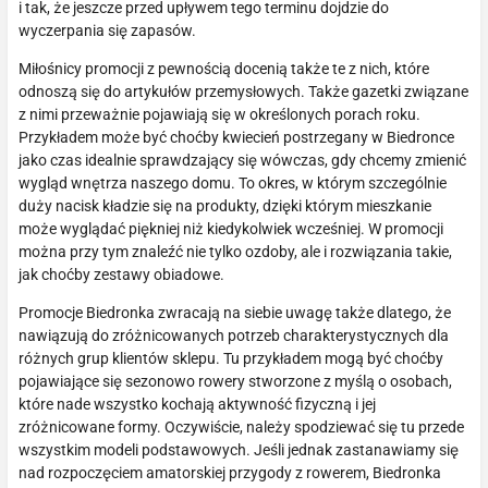
i tak, że jeszcze przed upływem tego terminu dojdzie do
wyczerpania się zapasów.
Miłośnicy promocji z pewnością docenią także te z nich, które
odnoszą się do artykułów przemysłowych. Także gazetki związane
z nimi przeważnie pojawiają się w określonych porach roku.
Przykładem może być choćby kwiecień postrzegany w Biedronce
jako czas idealnie sprawdzający się wówczas, gdy chcemy zmienić
wygląd wnętrza naszego domu. To okres, w którym szczególnie
duży nacisk kładzie się na produkty, dzięki którym mieszkanie
może wyglądać piękniej niż kiedykolwiek wcześniej. W promocji
można przy tym znaleźć nie tylko ozdoby, ale i rozwiązania takie,
jak choćby zestawy obiadowe.
Promocje Biedronka zwracają na siebie uwagę także dlatego, że
nawiązują do zróżnicowanych potrzeb charakterystycznych dla
różnych grup klientów sklepu. Tu przykładem mogą być choćby
pojawiające się sezonowo rowery stworzone z myślą o osobach,
które nade wszystko kochają aktywność fizyczną i jej
zróżnicowane formy. Oczywiście, należy spodziewać się tu przede
wszystkim modeli podstawowych. Jeśli jednak zastanawiamy się
nad rozpoczęciem amatorskiej przygody z rowerem, Biedronka