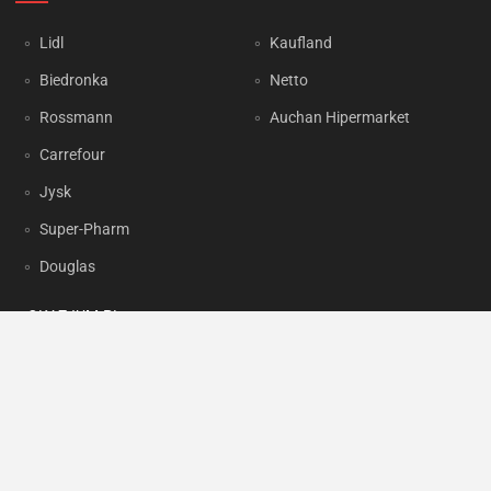
Lidl
Kaufland
Biedronka
Netto
Rossmann
Auchan Hipermarket
Carrefour
Jysk
Super-Pharm
Douglas
OKAZJUM.PL
Kontakt
Reklama
Prywatność
Korzystanie z portalu oznacza akceptację
Regulaminu
oraz
Polityki
prywatności
.
Ustawienia preferencji
.
Copyright by
INTERIA.PL
1999-2026. Wszystkie prawa zastrzeżone.