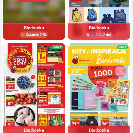
Biedronka
Biedronka
Ostatnie 24h
Już za 2 dni
NOWA
NOWA
Biedronka
Biedronka