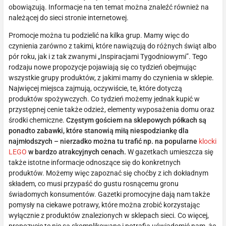
obowiązują. Informacje na ten temat można znaleźć również na
należącej do sieci stronie internetowej.
Promocje można tu podzielić na kilka grup. Mamy więc do
czynienia zarówno z takimi, które nawiązują do różnych świąt albo
pór roku, jak i z tak zwanymi „Inspiracjami Tygodniowymi”. Tego
rodzaju nowe propozycje pojawiają się co tydzień obejmując
wszystkie grupy produktów, z jakimi mamy do czynienia w sklepie.
Najwięcej miejsca zajmują, oczywiście, te, które dotyczą
produktów spożywczych. Co tydzień możemy jednak kupić w
przystępnej cenie także odzież, elementy wyposażenia domu oraz
środki chemiczne.
Częstym gościem na sklepowych półkach są
ponadto zabawki, które stanowią miłą niespodziankę dla
najmłodszych – nierzadko można tu trafić np. na popularne
klocki
LEGO
w bardzo atrakcyjnych cenach.
W gazetkach umieszcza się
także istotne informacje odnoszące się do konkretnych
produktów. Możemy więc zapoznać się choćby z ich dokładnym
składem, co musi przypaść do gustu rosnącemu gronu
świadomych konsumentów. Gazetki promocyjne dają nam także
pomysły na ciekawe potrawy, które można zrobić korzystając
wyłącznie z produktów znalezionych w sklepach sieci. Co więcej,