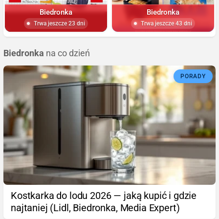
Biedronka
Biedronka
Trwa jeszcze 23 dni
Trwa jeszcze 43 dni
Biedronka
na co dzień
PORADY
Kostkarka do lodu 2026 — jaką kupić i gdzie
najtaniej (Lidl, Biedronka, Media Expert)