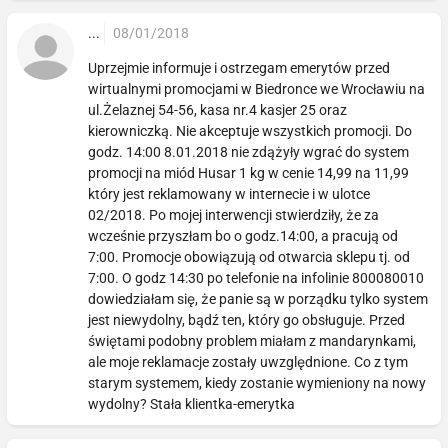
...
08/01/2018
Uprzejmie informuje i ostrzegam emerytów przed
wirtualnymi promocjami w Biedronce we Wrocławiu na
ul.Żelaznej 54-56, kasa nr.4 kasjer 25 oraz
kierowniczką. Nie akceptuje wszystkich promocji. Do
godz. 14:00 8.01.2018 nie zdążyły wgrać do system
promocji na miód Husar 1 kg w cenie 14,99 na 11,99
który jest reklamowany w internecie i w ulotce
02/2018. Po mojej interwencji stwierdziły, że za
wcześnie przyszłam bo o godz.14:00, a pracują od
7:00. Promocje obowiązują od otwarcia sklepu tj. od
7:00. O godz 14:30 po telefonie na infolinie 800080010
dowiedziałam się, że panie są w porządku tylko system
jest niewydolny, bądź ten, który go obsługuje. Przed
świętami podobny problem miałam z mandarynkami,
ale moje reklamacje zostały uwzględnione. Co z tym
starym systemem, kiedy zostanie wymieniony na nowy
wydolny? Stała klientka-emerytka