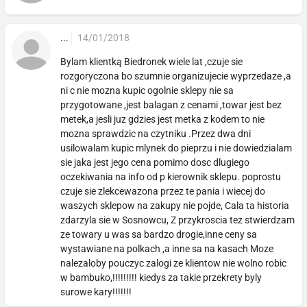
...
14/01/2018
Bylam klientką Biedronek wiele lat ,czuje sie
rozgoryczona bo szumnie organizujecie wyprzedaze ,a
ni c nie mozna kupic ogolnie sklepy nie sa
przygotowane ,jest balagan z cenami ,towar jest bez
metek,a jesli juz gdzies jest metka z kodem to nie
mozna sprawdzic na czytniku .Przez dwa dni
usilowalam kupic mlynek do pieprzu i nie dowiedzialam
sie jaka jest jego cena pomimo dosc dlugiego
oczekiwania na info od p kierownik sklepu. poprostu
czuje sie zlekcewazona przez te pania i wiecej do
waszych sklepow na zakupy nie pojde, Cala ta historia
zdarzyla sie w Sosnowcu, Z przykroscia tez stwierdzam
ze towary u was sa bardzo drogie,inne ceny sa
wystawiane na polkach ,a inne sa na kasach Moze
nalezaloby pouczyc zalogi ze klientow nie wolno robic
w bambuko,!!!!!!!!! kiedys za takie przekrety byly
surowe kary!!!!!!!