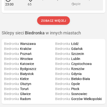
mapie
23:00
65
ZOBACZ WIĘCEJ
Sklepy sieci
Biedronka
w innych miastach
Biedronka
Warszawa
Biedronka
Łódź
Biedronka
Kraków
Biedronka
Gdańsk
Biedronka
Poznań
Biedronka
Szczecin
Biedronka
Wrocław
Biedronka
Lublin
Biedronka
Katowice
Biedronka
Częstochowa
Biedronka
Bydgoszcz
Biedronka
Rzeszów
Biedronka
Białystok
Biedronka
Gdynia
Biedronka
Kielce
Biedronka
Bielsko-Biała
Biedronka
Olsztyn
Biedronka
Opole
Biedronka
Toruń
Biedronka
Płock
Biedronka
Gliwice
Biedronka
Sosnowiec
Biedronka
Radom
Biedronka
Gorzów Wielkopolski