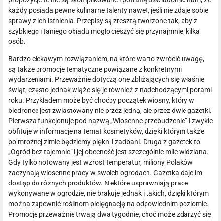
propozycje te nie są skomplikowane i potrafią uświadomić nam, że
każdy posiada pewne kulinarne talenty nawet, jeśli nie zdaje sobie
sprawy z ich istnienia. Przepisy są zresztą tworzone tak, aby z
szybkiego i taniego obiadu mogło cieszyć się przynajmniej kilka
osób.
Bardzo ciekawym rozwiązaniem, na które warto zwrócić uwagę,
są także promocje tematyczne powiązane z konkretnymi
wydarzeniami. Przeważnie dotyczą one zbliżających się właśnie
świąt, często jednak wiąże się je również z nadchodzącymi porami
roku. Przykładem może być choćby początek wiosny, który w
biedronce jest zwiastowany nie przez jedną, ale przez dwie gazetki.
Pierwsza funkcjonuje pod nazwą „Wiosenne przebudzenie” i zwykle
obfituje w informacje na temat kosmetyków, dzięki którym także
po mroźnej zimie będziemy piękni i zadbani. Druga z gazetek to
„Ogród bez tajemnic” i jej obecność jest szczególnie mile widziana.
Gdy tylko notowany jest wzrost temperatur, miliony Polaków
zaczynają wiosenne pracy w swoich ogrodach. Gazetka daje im
dostęp do różnych produktów. Niektóre usprawniają prace
wykonywane w ogrodzie, nie brakuje jednak i takich, dzięki którym
można zapewnić roślinom pielęgnację na odpowiednim poziomie.
Promocje przeważnie trwają dwa tygodnie, choć może zdarzyć się