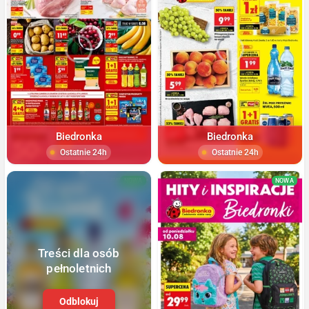
Biedronka
Biedronka
Ostatnie 24h
Ostatnie 24h
NOWA
NOWA
Treści dla osób
pełnoletnich
Odblokuj