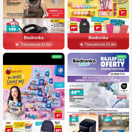
Biedronka
Biedronka
Trwa jeszcze 23 dni
Trwa jeszcze 23 dni
NOWA
NOWA