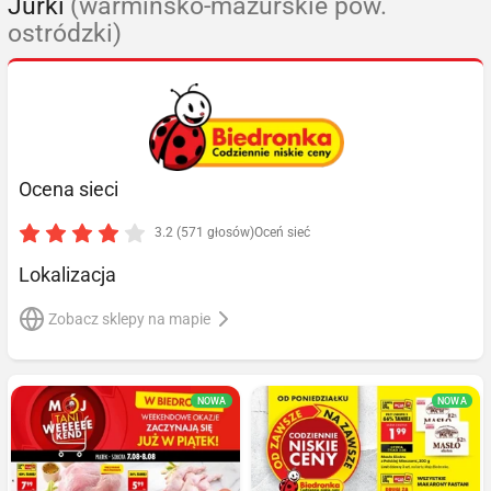
Jurki
(warmińsko-mazurskie pow.
ostródzki)
Ocena sieci
3.2 (571 głosów)
Oceń sieć
Lokalizacja
Zobacz sklepy na mapie
NOWA
NOWA