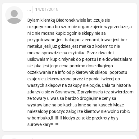
...
14/01/2018
Bylam klientką Biedronek wiele lat ,czuje sie
rozgoryczona bo szumnie organizujecie wyprzedaze ,a
ni c nie mozna kupic ogolnie sklepy nie sa
przygotowane ,jest balagan z cenami ,towar jest bez
metek,a jesli juz gdzies jest metka z kodem to nie
mozna sprawdzic na czytniku .Przez dwa dni
usilowalam kupic mlynek do pieprzu i nie dowiedzialam
sie jaka jest jego cena pomimo dosc dlugiego
oczekiwania na info od p kierownik sklepu. poprostu
czuje sie zlekcewazona przez te pania i wiecej do
waszych sklepow na zakupy nie pojde, Cala ta historia
zdarzyla sie w Sosnowcu, Z przykroscia tez stwierdzam
ze towary u was sa bardzo drogie,inne ceny sa
wystawiane na polkach ,a inne sa na kasach Moze
nalezaloby pouczyc zalogi ze klientow nie wolno robic
w bambuko,!!!!!!!!! kiedys za takie przekrety byly
surowe kary!!!!!!!