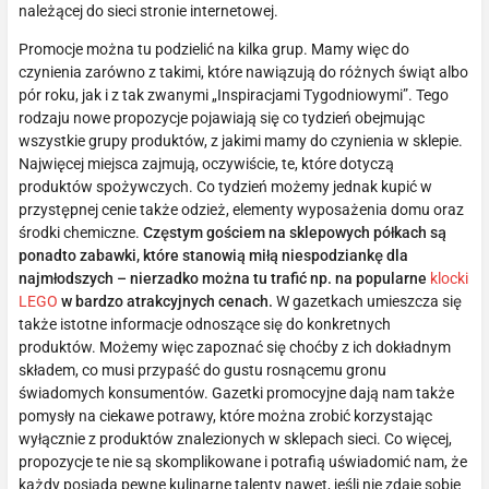
należącej do sieci stronie internetowej.
Promocje można tu podzielić na kilka grup. Mamy więc do
czynienia zarówno z takimi, które nawiązują do różnych świąt albo
pór roku, jak i z tak zwanymi „Inspiracjami Tygodniowymi”. Tego
rodzaju nowe propozycje pojawiają się co tydzień obejmując
wszystkie grupy produktów, z jakimi mamy do czynienia w sklepie.
Najwięcej miejsca zajmują, oczywiście, te, które dotyczą
produktów spożywczych. Co tydzień możemy jednak kupić w
przystępnej cenie także odzież, elementy wyposażenia domu oraz
środki chemiczne.
Częstym gościem na sklepowych półkach są
ponadto zabawki, które stanowią miłą niespodziankę dla
najmłodszych – nierzadko można tu trafić np. na popularne
klocki
LEGO
w bardzo atrakcyjnych cenach.
W gazetkach umieszcza się
także istotne informacje odnoszące się do konkretnych
produktów. Możemy więc zapoznać się choćby z ich dokładnym
składem, co musi przypaść do gustu rosnącemu gronu
świadomych konsumentów. Gazetki promocyjne dają nam także
pomysły na ciekawe potrawy, które można zrobić korzystając
wyłącznie z produktów znalezionych w sklepach sieci. Co więcej,
propozycje te nie są skomplikowane i potrafią uświadomić nam, że
każdy posiada pewne kulinarne talenty nawet, jeśli nie zdaje sobie