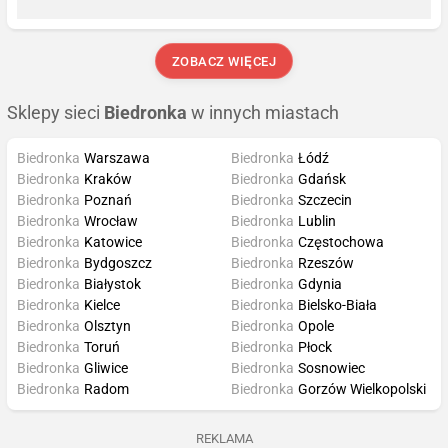
ZOBACZ WIĘCEJ
Sklepy sieci
Biedronka
w innych miastach
Biedronka
Warszawa
Biedronka
Łódź
Biedronka
Kraków
Biedronka
Gdańsk
Biedronka
Poznań
Biedronka
Szczecin
Biedronka
Wrocław
Biedronka
Lublin
Biedronka
Katowice
Biedronka
Częstochowa
Biedronka
Bydgoszcz
Biedronka
Rzeszów
Biedronka
Białystok
Biedronka
Gdynia
Biedronka
Kielce
Biedronka
Bielsko-Biała
Biedronka
Olsztyn
Biedronka
Opole
Biedronka
Toruń
Biedronka
Płock
Biedronka
Gliwice
Biedronka
Sosnowiec
Biedronka
Radom
Biedronka
Gorzów Wielkopolski
REKLAMA