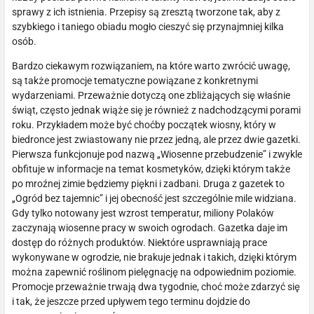
sprawy z ich istnienia. Przepisy są zresztą tworzone tak, aby z
szybkiego i taniego obiadu mogło cieszyć się przynajmniej kilka
osób.
Bardzo ciekawym rozwiązaniem, na które warto zwrócić uwagę,
są także promocje tematyczne powiązane z konkretnymi
wydarzeniami. Przeważnie dotyczą one zbliżających się właśnie
świąt, często jednak wiąże się je również z nadchodzącymi porami
roku. Przykładem może być choćby początek wiosny, który w
biedronce jest zwiastowany nie przez jedną, ale przez dwie gazetki.
Pierwsza funkcjonuje pod nazwą „Wiosenne przebudzenie” i zwykle
obfituje w informacje na temat kosmetyków, dzięki którym także
po mroźnej zimie będziemy piękni i zadbani. Druga z gazetek to
„Ogród bez tajemnic” i jej obecność jest szczególnie mile widziana.
Gdy tylko notowany jest wzrost temperatur, miliony Polaków
zaczynają wiosenne pracy w swoich ogrodach. Gazetka daje im
dostęp do różnych produktów. Niektóre usprawniają prace
wykonywane w ogrodzie, nie brakuje jednak i takich, dzięki którym
można zapewnić roślinom pielęgnację na odpowiednim poziomie.
Promocje przeważnie trwają dwa tygodnie, choć może zdarzyć się
i tak, że jeszcze przed upływem tego terminu dojdzie do