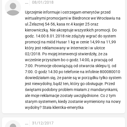
...
08/01/2018
Uprzejmie informuje i ostrzegam emerytów przed
wirtualnymi promocjami w Biedronce we Wrocławiu na
ul.Żelaznej 54-56, kasa nr.4 kasjer 25 oraz
kierowniczką. Nie akceptuje wszystkich promocji. Do
godz. 14:00 8.01.2018 nie zdążyły wgrać do system
promocji na miód Husar 1 kg w cenie 14,99 na 11,99
który jest reklamowany w internecie i w ulotce
02/2018. Po mojej interwencji stwierdziły, że za
wcześnie przyszłam bo o godz.14:00, a pracują od
7:00. Promocje obowiązują od otwarcia sklepu tj. od
7:00. O godz 14:30 po telefonie na infolinie 800080010
dowiedziałam się, że panie są w porządku tylko system
jest niewydolny, bądź ten, który go obsługuje. Przed
świętami podobny problem miałam z mandarynkami,
ale moje reklamacje zostały uwzględnione. Co z tym
starym systemem, kiedy zostanie wymieniony na nowy
wydolny? Stała klientka-emerytka
...
31/12/2017