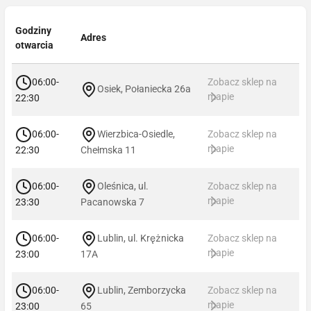
Godziny
Adres
otwarcia
06:00-
Zobacz sklep na
Osiek, Połaniecka 26a
mapie
22:30
06:00-
Wierzbica-Osiedle,
Zobacz sklep na
mapie
22:30
Chełmska 11
06:00-
Oleśnica, ul.
Zobacz sklep na
mapie
23:30
Pacanowska 7
06:00-
Lublin, ul. Krężnicka
Zobacz sklep na
mapie
23:00
17A
06:00-
Lublin, Zemborzycka
Zobacz sklep na
mapie
23:00
65