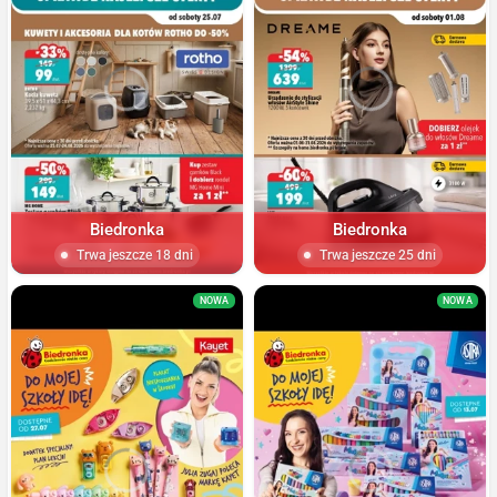
Biedronka
Biedronka
Trwa jeszcze 18 dni
Trwa jeszcze 25 dni
NOWA
NOWA