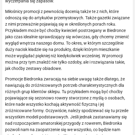
wyczerpania się zapasów.
Miłośnicy promocji z pewnością docenią także te z nich, które
odnoszą się do artykułów przemysłowych. Także gazetki związane
z nimi przeważnie pojawiają się w określonych porach roku.
Przykładem może być choćby kwiecień postrzegany w Biedronce
jako czas idealnie sprawdzający się wówczas, gdy chcemy zmienić
wygląd wnętrza naszego domu. To okres, w którym szczególnie
duży nacisk kładzie się na produkty, dzięki którym mieszkanie
może wyglądać piękniej niż kiedykolwiek wcześniej. W promocji
można przy tym znaleźć nie tylko ozdoby, ale i rozwiązania takie,
jak choćby zestawy obiadowe.
Promocje Biedronka zwracają na siebie uwagę także dlatego, że
nawiązują do zróżnicowanych potrzeb charakterystycznych dla
różnych grup klientów sklepu. Tu przykładem mogą być choćby
pojawiające się sezonowo rowery stworzone z myślą o osobach,
które nade wszystko kochają aktywność fizyczną i jej
zróżnicowane formy. Oczywiście, należy spodziewać się tu przede
wszystkim modeli podstawowych. Jeśli jednak zastanawiamy się
nad rozpoczęciem amatorskiej przygody z rowerem, Biedronka
pozwoli nam na zaopatrzenie się we wszystko, co będzie nam