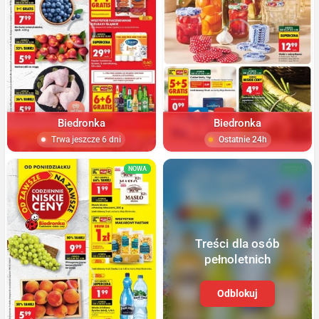
Biedronka
Biedronka
Trwa jeszcze 6 dni
Ostatnie 24h
NOWA
NOWA
Treści dla osób
pełnoletnich
Odblokuj