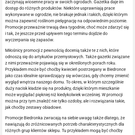
zaczynają wiosenne pracy w swoich ogrodach. Gazetka daje im
dostęp do różnych produktów. Niektóre usprawniają prace
wykonywane w ogrodzie, nie brakuje jednak i takich, dzięki którym
można zapewnić roślinom pielęgnację na odpowiednim poziomie.
Promocje przeważnie trwają dwa tygodnie, choć może zdarzyć się
i tak, że jeszcze przed upływem tego terminu dojdzie do
wyczerpania się zapasów.
Miłośnicy promocji z pewnością docenią także te z nich, które
odnoszą się do artykułów przemysłowych. Także gazetki związane
z nimi przeważnie pojawiają się w określonych porach roku.
Przykładem może być choćby kwiecień postrzegany w Biedronce
jako czas idealnie sprawdzający się wówczas, gdy chcemy zmienić
wygląd wnętrza naszego domu. To okres, w którym szczególnie
duży nacisk kładzie się na produkty, dzięki którym mieszkanie
może wyglądać piękniej niż kiedykolwiek wcześniej. W promocji
można przy tym znaleźć nie tylko ozdoby, ale i rozwiązania takie,
jak choćby zestawy obiadowe.
Promocje Biedronka zwracają na siebie uwagę także dlatego, że
nawiązują do zróżnicowanych potrzeb charakterystycznych dla
różnych grup klientów sklepu. Tu przykładem mogą być choćby