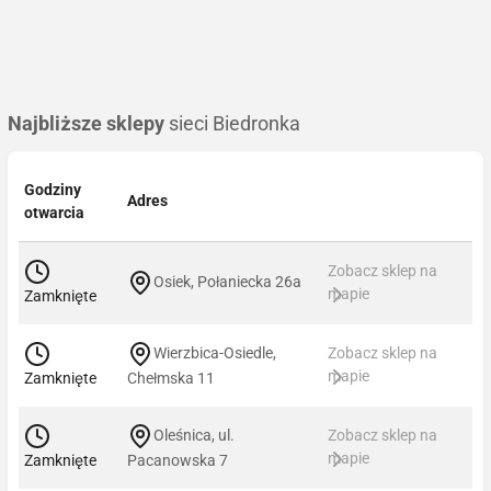
Najbliższe sklepy
sieci Biedronka
Godziny
Adres
otwarcia
Zobacz sklep na
Osiek, Połaniecka 26a
mapie
Zamknięte
Wierzbica-Osiedle,
Zobacz sklep na
mapie
Zamknięte
Chełmska 11
Oleśnica, ul.
Zobacz sklep na
mapie
Zamknięte
Pacanowska 7