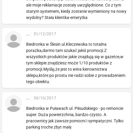
ale moje reklamacje zostały uwzględnione. Co z tym
starym systemem, kiedy zostanie wymieniony na nowy
wydolny? Stała klientka-emerytka
...
31/12/2017
Biedronka w Ślesin ul.Kleczewska to totalna
porażka,darmo tam szukać jakiś promocji.Z
wszystkich produktów jakie znajdują się w gazetce,w
tym sklepie znajdziesz może 1/10 produktów z
promocji.Myślę,że jest to wina kierownictwa
sklepu,które po prostu nie radzi sobie z prowadzeniem
tego obiektu.
...
30/10/2017
Biedronka w Puławach ul. Piłsudskiego - po remoncie
super. Duża powierzchnia, bardzo czysto. A
pracownicy jak zawsze pomocni i sympatyczni. Tylko
parking troche zbyt mały.