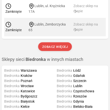
Lublin, ul. Krężnicka
Zobacz sklep na
mapie
Zamknięte
17A
Lublin, Zemborzycka
Zobacz sklep na
mapie
Zamknięte
65
ZOBACZ WIĘCEJ
Sklepy sieci
Biedronka
w innych miastach
Biedronka
Warszawa
Biedronka
Łódź
Biedronka
Kraków
Biedronka
Gdańsk
Biedronka
Poznań
Biedronka
Szczecin
Biedronka
Wrocław
Biedronka
Lublin
Biedronka
Katowice
Biedronka
Częstochowa
Biedronka
Bydgoszcz
Biedronka
Rzeszów
Biedronka
Białystok
Biedronka
Gdynia
Biedronka
Kielce
Biedronka
Bielsko-Biała