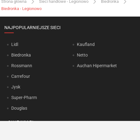
Strona główna
Sieci handlowe - Legionowo
Biedronka
Biedronka - Legionowo
NAJPOPULARNIEJSZE SIECI
Lidl
Kaufland
Biedronka
Netto
Rossmann
Auchan Hipermarket
Carrefour
Jysk
Super-Pharm
Douglas
OKAZJUM.PL
Kontakt
Reklama
Prywatność