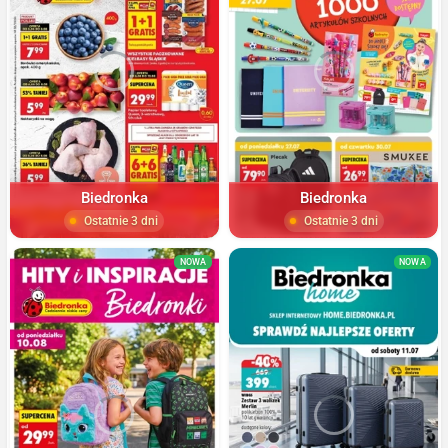
Biedronka
Biedronka
Ostatnie 3 dni
Ostatnie 3 dni
NOWA
NOWA