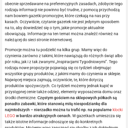
obecnie sprzedawane na preferencyjnych zasadach, zdobycie tego
rodzaju informacji nie powinno być trudne, z pomocą przychodzą
nam bowiem gazetki promocyjne, które czekają na nas przy
kasach. Oczywiście, czytanie gazetek nie jest jedynym sposobem
na to, aby dowiedzieć się o tym, jakie promocje aktualnie
obowiązują. Informacje na ten temat można znaleźć również na
należącej do sieci stronie internetowej.
Promocje można tu podzielić na kilka grup. Mamy więc do
czynienia zarówno z takimi, które nawiązują do różnych świąt albo
pór roku, jak i z tak zwanymi „Inspiracjami Tygodniowymi”. Tego
rodzaju nowe propozycje pojawiają się co tydzień obejmując
wszystkie grupy produktów, z jakimi mamy do czynienia w sklepie.
Najwięcej miejsca zajmują, oczywiście, te, które dotyczą
produktów spożywczych. Co tydzień możemy jednak kupić w
przystępnej cenie także odzież, elementy wyposażenia domu oraz
środki chemiczne.
Częstym gościem na sklepowych półkach są
ponadto zabawki, które stanowią miłą niespodziankę dla
najmłodszych – nierzadko można tu trafić np. na popularne
klocki
LEGO
w bardzo atrakcyjnych cenach.
W gazetkach umieszcza się
także istotne informacje odnoszące się do konkretnych
produktów. Możemy więc zapoznać się choćby z ich dokładnym