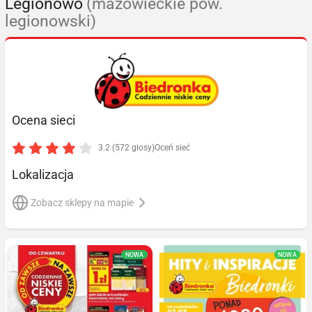
Legionowo
(mazowieckie pow.
legionowski)
Ocena sieci
3.2 (572 głosy)
Oceń sieć
Lokalizacja
Zobacz sklepy na mapie
NOWA
NOWA