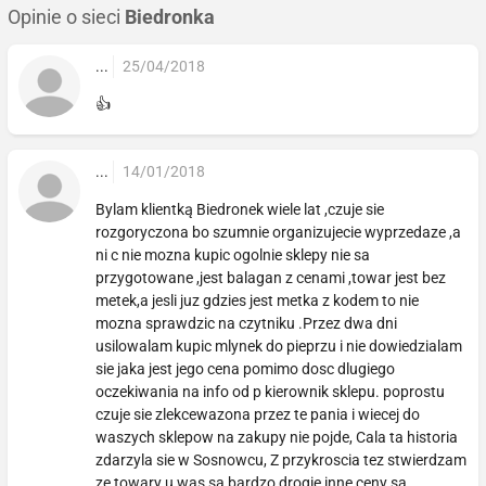
Opinie o sieci
Biedronka
...
25/04/2018
👍
...
14/01/2018
Bylam klientką Biedronek wiele lat ,czuje sie
rozgoryczona bo szumnie organizujecie wyprzedaze ,a
ni c nie mozna kupic ogolnie sklepy nie sa
przygotowane ,jest balagan z cenami ,towar jest bez
metek,a jesli juz gdzies jest metka z kodem to nie
mozna sprawdzic na czytniku .Przez dwa dni
usilowalam kupic mlynek do pieprzu i nie dowiedzialam
sie jaka jest jego cena pomimo dosc dlugiego
oczekiwania na info od p kierownik sklepu. poprostu
czuje sie zlekcewazona przez te pania i wiecej do
waszych sklepow na zakupy nie pojde, Cala ta historia
zdarzyla sie w Sosnowcu, Z przykroscia tez stwierdzam
ze towary u was sa bardzo drogie,inne ceny sa