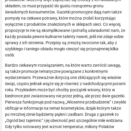
składem, co musi przypaść do gustu rosnącemu gronu
świadomych konsumentów. Gazetki promocyjne dają nam także
pomysły na ciekawe potrawy, które można zrobić korzystając
wyłącznie z produktów znalezionych w sklepach sieci. Co więcej,
propozycje te nie są skomplikowane i potrafią uświadomić nam, że
każdy posiada pewne kulinarne talenty nawet, jeśli nie zdaje sobie
sprawy z ich istnienia. Przepisy są zresztą tworzone tak, aby z
szybkiego i taniego obiadu mogło cieszyć się przynajmniej kilka
osób.
Bardzo ciekawym rozwiązaniem, na które warto zwrócić uwagę,
są także promocje tematyczne powiązane z konkretnymi
wydarzeniami. Przeważnie dotyczą one zbliżających się właśnie
świąt, często jednak wiąże się je również z nadchodzącymi porami
roku. Przykładem może być choćby początek wiosny, który w
biedronce jest zwiastowany nie przez jedną, ale przez dwie gazetki.
Pierwsza funkcjonuje pod nazwą „Wiosenne przebudzenie” i zwykle
obfituje w informacje na temat kosmetyków, dzięki którym także
po mroźnej zimie będziemy piękni i zadbani. Druga z gazetek to
„Ogród bez tajemnic” i jej obecność jest szczególnie mile widziana.
Gdy tylko notowany jest wzrost temperatur, miliony Polaków