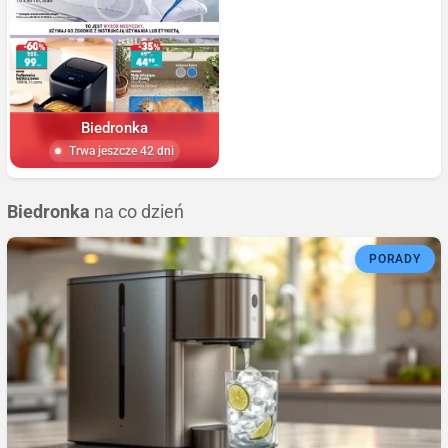
Biedronka
Trwa jeszcze 42 dni
Biedronka
na co dzień
PORADY