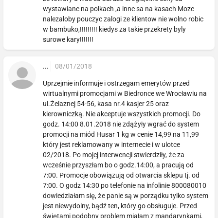
wystawiane na polkach ,a inne sa na kasach Moze
nalezaloby pouczyc zalogi ze klientow nie wolno robic
w bambuko,!!!!!!!!! kiedys za takie przekrety byly
surowe kary!!!!!!!
...
08/01/2018
Uprzejmie informuje i ostrzegam emerytów przed
wirtualnymi promocjami w Biedronce we Wrocławiu na
ul.Żelaznej 54-56, kasa nr.4 kasjer 25 oraz
kierowniczką. Nie akceptuje wszystkich promocji. Do
godz. 14:00 8.01.2018 nie zdążyły wgrać do system
promocji na miód Husar 1 kg w cenie 14,99 na 11,99
który jest reklamowany w internecie i w ulotce
02/2018. Po mojej interwencji stwierdziły, że za
wcześnie przyszłam bo o godz.14:00, a pracują od
7:00. Promocje obowiązują od otwarcia sklepu tj. od
7:00. O godz 14:30 po telefonie na infolinie 800080010
dowiedziałam się, że panie są w porządku tylko system
jest niewydolny, bądź ten, który go obsługuje. Przed
świętami podobny problem miałam z mandarynkami,