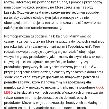
rodzaju informacji nie powinno być trudne, z pomocą przychodzą
nam bowiem gazetki promocyjne, które czekają na nas przy
kasach. Oczywiście, czytanie gazetek nie jest jedynym sposobem
na to, aby dowiedzieć się o tym, jakie promocje aktualnie
obowiązują. Informacje na ten temat można znaleźć również na
należącej do sieci stronie internetowej.
Promocje można tu podzielić na kilka grup. Mamy więc do
czynienia zarówno z takimi, które nawiązują do różnych świąt albo
pór roku, jak i z tak zwanymi „Inspiracjami Tygodniowymi”. Tego
rodzaju nowe propozycje pojawiają się co tydzień obejmując
wszystkie grupy produktów, z jakimi mamy do czynienia w sklepie.
Najwięcej miejsca zajmują, oczywiście, te, które dotyczą
produktów spożywczych. Co tydzień możemy jednak kupić w
przystępnej cenie także odzież, elementy wyposażenia domu oraz
środki chemiczne.
Częstym gościem na sklepowych półkach są
ponadto zabawki, które stanowią miłą niespodziankę dla
najmłodszych – nierzadko można tu trafić np. na popularne
klocki
LEGO
w bardzo atrakcyjnych cenach.
W gazetkach umieszcza się
także istotne informacje odnoszące się do konkretnych
produktów. Możemy więc zapoznać się choćby z ich dokładnym
składem, co musi przypaść do gustu rosnącemu gronu