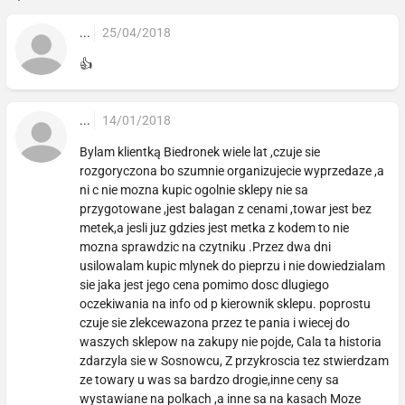
...
25/04/2018
👍
...
14/01/2018
Bylam klientką Biedronek wiele lat ,czuje sie
rozgoryczona bo szumnie organizujecie wyprzedaze ,a
ni c nie mozna kupic ogolnie sklepy nie sa
przygotowane ,jest balagan z cenami ,towar jest bez
metek,a jesli juz gdzies jest metka z kodem to nie
mozna sprawdzic na czytniku .Przez dwa dni
usilowalam kupic mlynek do pieprzu i nie dowiedzialam
sie jaka jest jego cena pomimo dosc dlugiego
oczekiwania na info od p kierownik sklepu. poprostu
czuje sie zlekcewazona przez te pania i wiecej do
waszych sklepow na zakupy nie pojde, Cala ta historia
zdarzyla sie w Sosnowcu, Z przykroscia tez stwierdzam
ze towary u was sa bardzo drogie,inne ceny sa
wystawiane na polkach ,a inne sa na kasach Moze