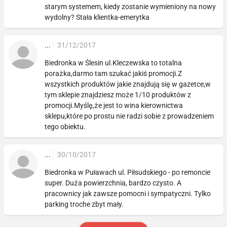
starym systemem, kiedy zostanie wymieniony na nowy
wydolny? Stała klientka-emerytka
...
31/12/2017
Biedronka w Ślesin ul.Kleczewska to totalna
porażka,darmo tam szukać jakiś promocji.Z
wszystkich produktów jakie znajdują się w gazetce,w
tym sklepie znajdziesz może 1/10 produktów z
promocji.Myślę,że jest to wina kierownictwa
sklepu,które po prostu nie radzi sobie z prowadzeniem
tego obiektu.
...
30/10/2017
Biedronka w Puławach ul. Piłsudskiego - po remoncie
super. Duża powierzchnia, bardzo czysto. A
pracownicy jak zawsze pomocni i sympatyczni. Tylko
parking troche zbyt mały.