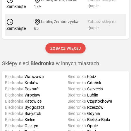
mapie
Zamknięte
17A
Lublin, Zemborzycka
Zobacz sklep na
mapie
Zamknięte
65
ZOBACZ WIĘCEJ
Sklepy sieci
Biedronka
w innych miastach
Biedronka
Warszawa
Biedronka
Łódź
Biedronka
Kraków
Biedronka
Gdańsk
Biedronka
Poznań
Biedronka
Szczecin
Biedronka
Wrocław
Biedronka
Lublin
Biedronka
Katowice
Biedronka
Częstochowa
Biedronka
Bydgoszcz
Biedronka
Rzeszów
Biedronka
Białystok
Biedronka
Gdynia
Biedronka
Kielce
Biedronka
Bielsko-Biała
Biedronka
Olsztyn
Biedronka
Opole