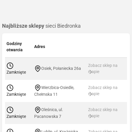
Najbliższe sklepy
sieci Biedronka
Godziny
Adres
otwarcia
Zobacz sklep na
Osiek, Połaniecka 26a
mapie
Zamknięte
Wierzbica-Osiedle,
Zobacz sklep na
mapie
Zamknięte
Chełmska 11
Oleśnica, ul.
Zobacz sklep na
mapie
Zamknięte
Pacanowska 7
Lublin, ul. Krężnicka
Zobacz sklep na