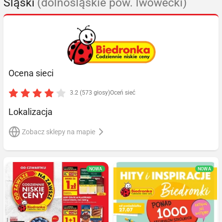
Śląski
(dolnośląskie pow. lwówecki)
Ocena sieci
3.2 (573 głosy)
Oceń sieć
Lokalizacja
Zobacz sklepy na mapie
NOWA
NOWA