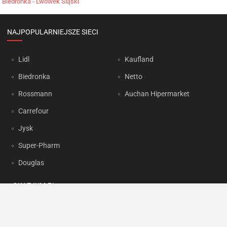
Biedronka - Lwówek Śląski
NAJPOPULARNIEJSZE SIECI
Lidl
Kaufland
Biedronka
Netto
Rossmann
Auchan Hipermarket
Carrefour
Jysk
Super-Pharm
Douglas
OKAZJUM.PL
Kontakt
Reklama
Prywatność