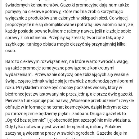
świadomych konsumentów. Gazetki promocyjne dają nam także
pomysły na ciekawe potrawy, które można zrobić korzystając
wyłącznie z produktów znalezionych w sklepach sieci. Co więcej,
propozycje te nie są skomplikowane i potrafią uświadomić nam, że
każdy posiada pewne kulinarne talenty nawet, jeśli nie zdaje sobie
sprawy z ich istnienia. Przepisy są zresztą tworzone tak, aby z
szybkiego i taniego obiadu mogło cieszyć się przynajmniej kilka
osób.
Bardzo ciekawym rozwiązaniem, na które warto zwrócić uwagę,
są także promocje tematyczne powiązane z konkretnymi
wydarzeniami. Przeważnie dotyczą one zbliżających się właśnie
świąt, często jednak wiąże się je również z nadchodzącymi porami
roku. Przykładem może być choćby początek wiosny, który w
biedronce jest zwiastowany nie przez jedną, ale przez dwie gazetki.
Pierwsza funkcjonuje pod nazwą „Wiosenne przebudzenie” i zwykle
obfituje w informacje na temat kosmetyków, dzięki którym także
po mroźnej zimie będziemy piękni i zadbani. Druga z gazetek to
„Ogród bez tajemnic” i jej obecność jest szczególnie mile widziana.
Gdy tylko notowany jest wzrost temperatur, miliony Polaków
zaczynają wiosenne pracy w swoich ogrodach. Gazetka daje im