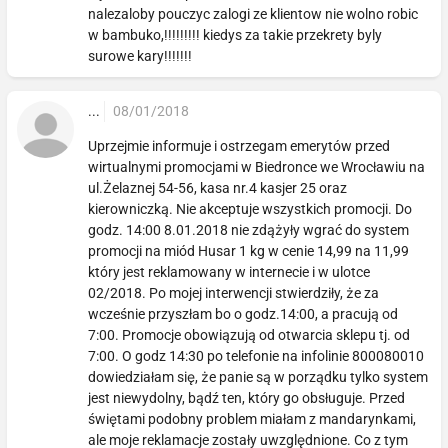
nalezaloby pouczyc zalogi ze klientow nie wolno robic
w bambuko,!!!!!!!!! kiedys za takie przekrety byly
surowe kary!!!!!!!
...
08/01/2018
Uprzejmie informuje i ostrzegam emerytów przed
wirtualnymi promocjami w Biedronce we Wrocławiu na
ul.Żelaznej 54-56, kasa nr.4 kasjer 25 oraz
kierowniczką. Nie akceptuje wszystkich promocji. Do
godz. 14:00 8.01.2018 nie zdążyły wgrać do system
promocji na miód Husar 1 kg w cenie 14,99 na 11,99
który jest reklamowany w internecie i w ulotce
02/2018. Po mojej interwencji stwierdziły, że za
wcześnie przyszłam bo o godz.14:00, a pracują od
7:00. Promocje obowiązują od otwarcia sklepu tj. od
7:00. O godz 14:30 po telefonie na infolinie 800080010
dowiedziałam się, że panie są w porządku tylko system
jest niewydolny, bądź ten, który go obsługuje. Przed
świętami podobny problem miałam z mandarynkami,
ale moje reklamacje zostały uwzględnione. Co z tym