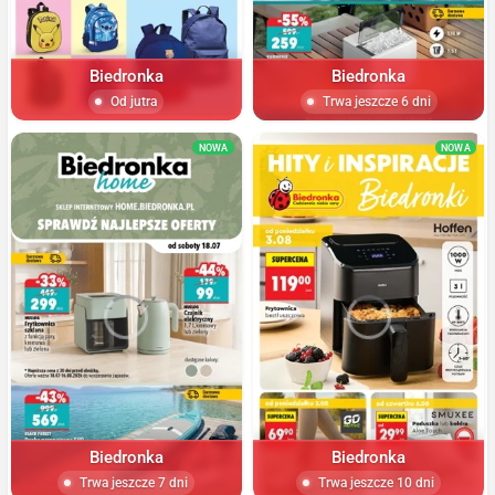
Biedronka
Biedronka
Od jutra
Trwa jeszcze 6 dni
NOWA
NOWA
Biedronka
Biedronka
Trwa jeszcze 7 dni
Trwa jeszcze 10 dni