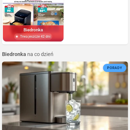
Biedronka
Trwa jeszcze 42 dni
Biedronka
na co dzień
PORADY