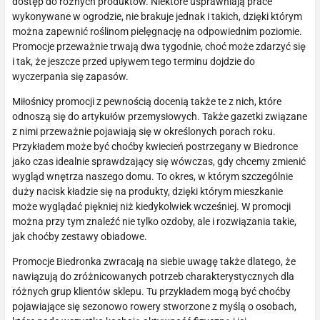
dostęp do różnych produktów. Niektóre usprawniają prace
wykonywane w ogrodzie, nie brakuje jednak i takich, dzięki którym
można zapewnić roślinom pielęgnację na odpowiednim poziomie.
Promocje przeważnie trwają dwa tygodnie, choć może zdarzyć się
i tak, że jeszcze przed upływem tego terminu dojdzie do
wyczerpania się zapasów.
Miłośnicy promocji z pewnością docenią także te z nich, które
odnoszą się do artykułów przemysłowych. Także gazetki związane
z nimi przeważnie pojawiają się w określonych porach roku.
Przykładem może być choćby kwiecień postrzegany w Biedronce
jako czas idealnie sprawdzający się wówczas, gdy chcemy zmienić
wygląd wnętrza naszego domu. To okres, w którym szczególnie
duży nacisk kładzie się na produkty, dzięki którym mieszkanie
może wyglądać piękniej niż kiedykolwiek wcześniej. W promocji
można przy tym znaleźć nie tylko ozdoby, ale i rozwiązania takie,
jak choćby zestawy obiadowe.
Promocje Biedronka zwracają na siebie uwagę także dlatego, że
nawiązują do zróżnicowanych potrzeb charakterystycznych dla
różnych grup klientów sklepu. Tu przykładem mogą być choćby
pojawiające się sezonowo rowery stworzone z myślą o osobach,