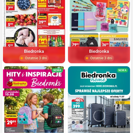
Biedronka
Biedronka
Ostatnie 3 dni
Ostatnie 3 dni
NOWA
NOWA