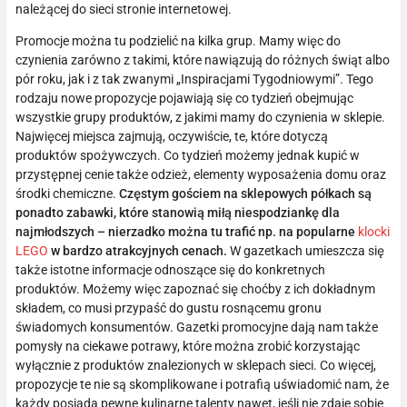
należącej do sieci stronie internetowej.
Promocje można tu podzielić na kilka grup. Mamy więc do
czynienia zarówno z takimi, które nawiązują do różnych świąt albo
pór roku, jak i z tak zwanymi „Inspiracjami Tygodniowymi”. Tego
rodzaju nowe propozycje pojawiają się co tydzień obejmując
wszystkie grupy produktów, z jakimi mamy do czynienia w sklepie.
Najwięcej miejsca zajmują, oczywiście, te, które dotyczą
produktów spożywczych. Co tydzień możemy jednak kupić w
przystępnej cenie także odzież, elementy wyposażenia domu oraz
środki chemiczne.
Częstym gościem na sklepowych półkach są
ponadto zabawki, które stanowią miłą niespodziankę dla
najmłodszych – nierzadko można tu trafić np. na popularne
klocki
LEGO
w bardzo atrakcyjnych cenach.
W gazetkach umieszcza się
także istotne informacje odnoszące się do konkretnych
produktów. Możemy więc zapoznać się choćby z ich dokładnym
składem, co musi przypaść do gustu rosnącemu gronu
świadomych konsumentów. Gazetki promocyjne dają nam także
pomysły na ciekawe potrawy, które można zrobić korzystając
wyłącznie z produktów znalezionych w sklepach sieci. Co więcej,
propozycje te nie są skomplikowane i potrafią uświadomić nam, że
każdy posiada pewne kulinarne talenty nawet, jeśli nie zdaje sobie