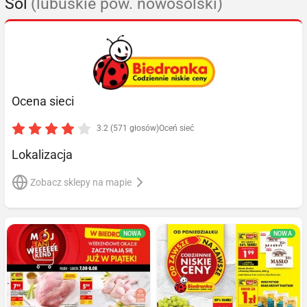
Sól
(lubuskie pow. nowosolski)
Ocena sieci
3.2 (571 głosów)
Oceń sieć
Lokalizacja
Zobacz sklepy na mapie
NOWA
NOWA