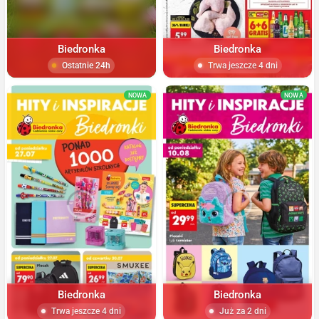
Biedronka
Biedronka
Ostatnie 24h
Trwa jeszcze 4 dni
NOWA
NOWA
Biedronka
Biedronka
Trwa jeszcze 4 dni
Już za 2 dni