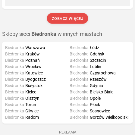
ZOBACZ WIĘCEJ
Sklepy sieci
Biedronka
w innych miastach
Biedronka
Warszawa
Biedronka
Łódź
Biedronka
Kraków
Biedronka
Gdańsk
Biedronka
Poznań
Biedronka
Szczecin
Biedronka
Wrocław
Biedronka
Lublin
Biedronka
Katowice
Biedronka
Częstochowa
Biedronka
Bydgoszcz
Biedronka
Rzeszów
Biedronka
Białystok
Biedronka
Gdynia
Biedronka
Kielce
Biedronka
Bielsko-Biała
Biedronka
Olsztyn
Biedronka
Opole
Biedronka
Toruń
Biedronka
Płock
Biedronka
Gliwice
Biedronka
Sosnowiec
Biedronka
Radom
Biedronka
Gorzów Wielkopolski
REKLAMA