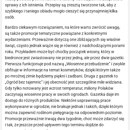
sprawy z ich istnienia. Przepisy są zresztą tworzone tak, aby z
szybkiego i taniego obiadu mogło cieszyć się przynajmniej kilka
osób.
Bardzo ciekawym rozwiązaniem, na które warto zwrócić uwagę,
są także promocje tematyczne powiązane z konkretnymi
wydarzeniami. Przeważnie dotyczą one zbliżających się właśnie
świąt, często jednak wiąże się je również z nadchodzącymi porami
roku. Przykładem może być choćby początek wiosny, który w
biedronce jest zwiastowany nie przez jedną, ale przez dwie gazetki.
Pierwsza funkcjonuje pod nazwą „Wiosenne przebudzenie” i zwykle
obfituje w informacje na temat kosmetyków, dzięki którym także
po mroźnej zimie będziemy piękni i zadbani. Druga z gazetek to
„Ogród bez tajemnic” i jej obecność jest szczególnie mile widziana.
Gdy tylko notowany jest wzrost temperatur, miliony Polaków
zaczynają wiosenne pracy w swoich ogrodach. Gazetka daje im
dostęp do różnych produktów. Niektóre usprawniają prace
wykonywane w ogrodzie, nie brakuje jednak i takich, dzięki którym
można zapewnić roślinom pielęgnację na odpowiednim poziomie.
Promocje przeważnie trwają dwa tygodnie, choć może zdarzyć się
i tak, że jeszcze przed upływem tego terminu dojdzie do