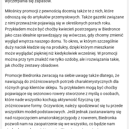
wyczerpania się zapasów.
Miłośnicy promocji z pewnością docenią także te z nich, które
odnoszą się do artykułów przemysłowych. Także gazetki związane
z nimi przeważnie pojawiają się w określonych porach roku.
Przykładem może być choćby kwiecień postrzegany w Biedronce
jako czas idealnie sprawdzający się wówczas, gdy chcemy zmienić
wygląd wnętrza naszego domu. To okres, w którym szczególnie
duży nacisk kładzie się na produkty, dzięki którym mieszkanie
może wyglądać piękniej niż kiedykolwiek wcześniej. W promocji
można przy tym znaleźć nie tylko ozdoby, ale i rozwiązania takie,
jak choćby zestawy obiadowe.
Promocje Biedronka zwracają na siebie uwagę także dlatego, że
nawiązują do zróżnicowanych potrzeb charakterystycznych dla
różnych grup klientów sklepu. Tu przykładem mogą być choćby
pojawiające się sezonowo rowery stworzone z myślą o osobach,
które nade wszystko kochają aktywność fizyczną i jej
zróżnicowane formy. Oczywiście, należy spodziewać się tu przede
wszystkim modeli podstawowych. Jeśli jednak zastanawiamy się
nad rozpoczęciem amatorskiej przygody z rowerem, Biedronka
pozwoli nam na zaopatrzenie się we wszystko, co będzie nam