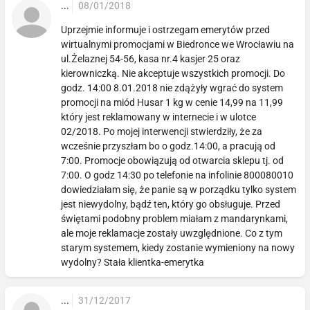
...
08/01/2018
Uprzejmie informuje i ostrzegam emerytów przed
wirtualnymi promocjami w Biedronce we Wrocławiu na
ul.Żelaznej 54-56, kasa nr.4 kasjer 25 oraz
kierowniczką. Nie akceptuje wszystkich promocji. Do
godz. 14:00 8.01.2018 nie zdążyły wgrać do system
promocji na miód Husar 1 kg w cenie 14,99 na 11,99
który jest reklamowany w internecie i w ulotce
02/2018. Po mojej interwencji stwierdziły, że za
wcześnie przyszłam bo o godz.14:00, a pracują od
7:00. Promocje obowiązują od otwarcia sklepu tj. od
7:00. O godz 14:30 po telefonie na infolinie 800080010
dowiedziałam się, że panie są w porządku tylko system
jest niewydolny, bądź ten, który go obsługuje. Przed
świętami podobny problem miałam z mandarynkami,
ale moje reklamacje zostały uwzględnione. Co z tym
starym systemem, kiedy zostanie wymieniony na nowy
wydolny? Stała klientka-emerytka
...
31/12/2017