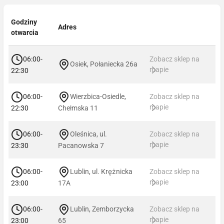
Godziny
Adres
otwarcia
06:00-
Zobacz sklep na
Osiek, Połaniecka 26a
mapie
22:30
06:00-
Wierzbica-Osiedle,
Zobacz sklep na
mapie
22:30
Chełmska 11
06:00-
Oleśnica, ul.
Zobacz sklep na
mapie
23:30
Pacanowska 7
06:00-
Lublin, ul. Krężnicka
Zobacz sklep na
mapie
23:00
17A
06:00-
Lublin, Zemborzycka
Zobacz sklep na
mapie
23:00
65