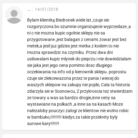
...
14/01/2018
Bylam klientką Biedronek wiele lat ,czuje sie
rozgoryczona bo szumnie organizujecie wyprzedaze ,a
ni c nie mozna kupic ogolnie sklepy nie sa
przygotowane ,jest balagan z cenami ,towar jest bez
metek,a jesli juz gdzies jest metka z kodem to nie
mozna sprawdzic na czytniku .Przez dwa dni
usilowalam kupic mlynek do pieprzu i nie dowiedzialam
sie jaka jest jego cena pomimo dosc dlugiego
oczekiwania na info od p kierownik sklepu. poprostu
czuje sie zlekcewazona przez te pania i wiecej do
waszych sklepow na zakupy nie pojde, Cala ta historia
zdarzyla sie w Sosnowcu, Z przykroscia tez stwierdzam
ze towary u was sa bardzo drogie,inne ceny sa
wystawiane na polkach ,a inne sa na kasach Moze
nalezaloby pouczyc zalogi ze klientow nie wolno robic
w bambuko,!!!!!!!!! kiedys za takie przekrety byly
surowe kary!!!!!!!