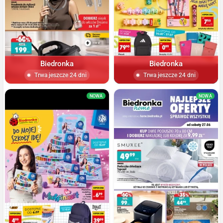
Biedronka
Biedronka
Trwa jeszcze 24 dni
Trwa jeszcze 24 dni
NOWA
NOWA