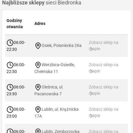
Najbliższe sklepy
sieci Biedronka
Godziny
Adres
otwarcia
06:00-
Zobacz sklep na
Osiek, Połaniecka 26a
mapie
22:30
06:00-
Wierzbica-Osiedle,
Zobacz sklep na
mapie
22:30
Chełmska 11
06:00-
Oleśnica, ul.
Zobacz sklep na
mapie
23:30
Pacanowska 7
06:00-
Lublin, ul. Krężnicka
Zobacz sklep na
mapie
23:00
17A
06:00-
Lublin, Zemborzycka
Zobacz sklep na