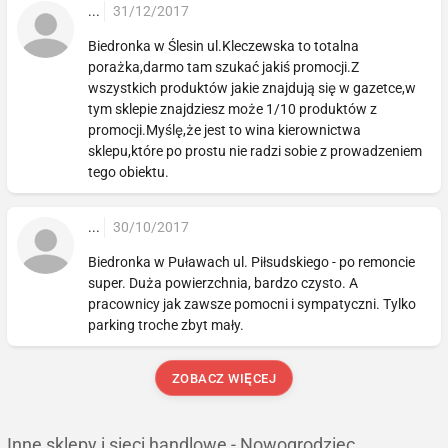
...
31/12/2017
Biedronka w Ślesin ul.Kleczewska to totalna
porażka,darmo tam szukać jakiś promocji.Z
wszystkich produktów jakie znajdują się w gazetce,w
tym sklepie znajdziesz może 1/10 produktów z
promocji.Myślę,że jest to wina kierownictwa
sklepu,które po prostu nie radzi sobie z prowadzeniem
tego obiektu.
...
30/10/2017
Biedronka w Puławach ul. Piłsudskiego - po remoncie
super. Duża powierzchnia, bardzo czysto. A
pracownicy jak zawsze pomocni i sympatyczni. Tylko
parking troche zbyt mały.
ZOBACZ WIĘCEJ
Inne sklepy i sieci handlowe - Nowogrodziec