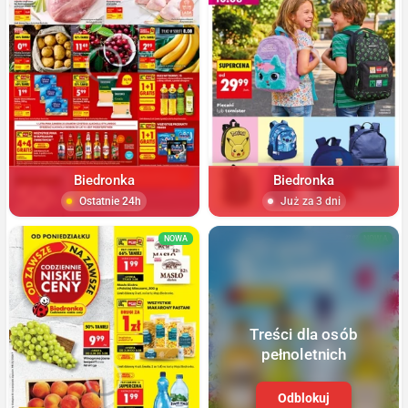
Biedronka
Biedronka
Ostatnie 24h
Już za 3 dni
NOWA
NOWA
Treści dla osób
pełnoletnich
Odblokuj