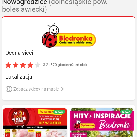
Nowogrodziec
(dolnośląskie pow.
bolesławiecki)
Ocena sieci
3.2 (570 głosów)
Oceń sieć
Lokalizacja
Zobacz sklepy na mapie
NOWA
NOWA