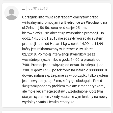
...
08/01/2018
Uprzejmie informuje i ostrzegam emerytów przed
wirtualnymi promocjami w Biedronce we Wrocławiu na
ul.Żelaznej 54-56, kasa nr.4 kasjer 25 oraz
kierowniczką. Nie akceptuje wszystkich promocji. Do
godz. 14:00 8.01.2018 nie zdążyły wgrać do system
promocji na miód Husar 1 kg w cenie 14,99 na 11,99
który jest reklamowany w internecie i w ulotce
02/2018. Po mojej interwencji stwierdziły, że za
wcześnie przyszłam bo o godz.14:00, a pracują od
7:00. Promocje obowiązują od otwarcia sklepu tj. od
7:00. O godz 14:30 po telefonie na infolinie 800080010
dowiedziałam się, że panie są w porządku tylko system
jest niewydolny, bądź ten, który go obsługuje. Przed
świętami podobny problem miałam z mandarynkami,
ale moje reklamacje zostały uwzględnione. Co z tym
starym systemem, kiedy zostanie wymieniony na nowy
wydolny? Stała klientka-emerytka