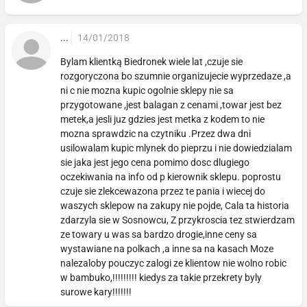
...
14/01/2018
Bylam klientką Biedronek wiele lat ,czuje sie
rozgoryczona bo szumnie organizujecie wyprzedaze ,a
ni c nie mozna kupic ogolnie sklepy nie sa
przygotowane ,jest balagan z cenami ,towar jest bez
metek,a jesli juz gdzies jest metka z kodem to nie
mozna sprawdzic na czytniku .Przez dwa dni
usilowalam kupic mlynek do pieprzu i nie dowiedzialam
sie jaka jest jego cena pomimo dosc dlugiego
oczekiwania na info od p kierownik sklepu. poprostu
czuje sie zlekcewazona przez te pania i wiecej do
waszych sklepow na zakupy nie pojde, Cala ta historia
zdarzyla sie w Sosnowcu, Z przykroscia tez stwierdzam
ze towary u was sa bardzo drogie,inne ceny sa
wystawiane na polkach ,a inne sa na kasach Moze
nalezaloby pouczyc zalogi ze klientow nie wolno robic
w bambuko,!!!!!!!!! kiedys za takie przekrety byly
surowe kary!!!!!!!