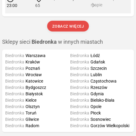
mapie
23:00
65
ZOBACZ WIĘCEJ
Sklepy sieci
Biedronka
w innych miastach
Biedronka
Warszawa
Biedronka
Łódź
Biedronka
Kraków
Biedronka
Gdańsk
Biedronka
Poznań
Biedronka
Szczecin
Biedronka
Wrocław
Biedronka
Lublin
Biedronka
Katowice
Biedronka
Częstochowa
Biedronka
Bydgoszcz
Biedronka
Rzeszów
Biedronka
Białystok
Biedronka
Gdynia
Biedronka
Kielce
Biedronka
Bielsko-Biała
Biedronka
Olsztyn
Biedronka
Opole
Biedronka
Toruń
Biedronka
Płock
Biedronka
Gliwice
Biedronka
Sosnowiec
Biedronka
Radom
Biedronka
Gorzów Wielkopolski