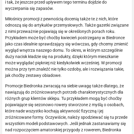
i tak, że jeszcze przed upływem tego terminu dojdzie do
wyczerpania się zapasów.
Miłośnicy promocji z pewnością docenią także te z nich, które
odnoszą się do artykułów przemysłowych. Także gazetki związane
z nimi przeważnie pojawiają się w określonych porach roku.
Przykładem może być choćby kwiecień postrzegany w Biedronce
jako czas idealnie sprawdzający się wówczas, gdy chcemy zmienić
wygląd wnętrza naszego domu. To okres, w którym szczególnie
duży nacisk kładzie się na produkty, dzięki którym mieszkanie
może wyglądać piękniej niż kiedykolwiek wcześniej. W promocji
można przy tym znaleźć nie tylko ozdoby, ale i rozwiązania takie,
jak choćby zestawy obiadowe.
Promocje Biedronka zwracają na siebie uwagę także dlatego, że
nawiązują do zróżnicowanych potrzeb charakterystycznych dla
różnych grup klientów sklepu. Tu przykładem mogą być choćby
pojawiające się sezonowo rowery stworzone z myślą o osobach,
które nade wszystko kochają aktywność fizyczną i jej
zróżnicowane formy. Oczywiście, należy spodziewać się tu przede
wszystkim modeli podstawowych. Jeśli jednak zastanawiamy się
nad rozpoczęciem amatorskiej przygody z rowerem, Biedronka