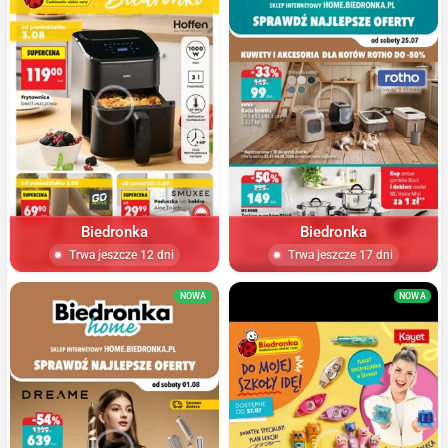
Biedronka
Biedronka
Trwa jeszcze 12 dni
Trwa jeszcze 17 dni
NOWA
NOWA