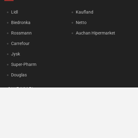
Lidl
Kaufland
Biedronka
Netto
Rossmann
Auchan Hipermarket
Carrefour
Jysk
Super-Pharm
Douglas
OKAZJUM.PL
Kontakt
Reklama
Prywatność
Korzystanie z portalu oznacza akceptację
Regulaminu
oraz
Polityki
prywatności
.
Ustawienia preferencji
.
Copyright by
INTERIA.PL
1999-2026. Wszystkie prawa zastrzeżone.