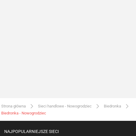
Strona główna
Sieci handlowe - Nowogrodziec
Biedronka
Biedronka - Nowogrodziec
NAJPOPULARNIEJSZE SIECI