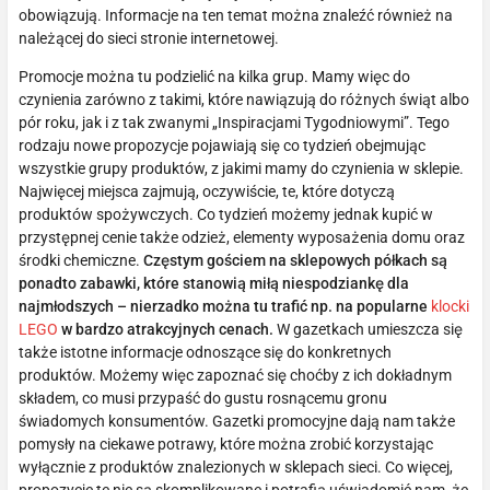
obowiązują. Informacje na ten temat można znaleźć również na
należącej do sieci stronie internetowej.
Promocje można tu podzielić na kilka grup. Mamy więc do
czynienia zarówno z takimi, które nawiązują do różnych świąt albo
pór roku, jak i z tak zwanymi „Inspiracjami Tygodniowymi”. Tego
rodzaju nowe propozycje pojawiają się co tydzień obejmując
wszystkie grupy produktów, z jakimi mamy do czynienia w sklepie.
Najwięcej miejsca zajmują, oczywiście, te, które dotyczą
produktów spożywczych. Co tydzień możemy jednak kupić w
przystępnej cenie także odzież, elementy wyposażenia domu oraz
środki chemiczne.
Częstym gościem na sklepowych półkach są
ponadto zabawki, które stanowią miłą niespodziankę dla
najmłodszych – nierzadko można tu trafić np. na popularne
klocki
LEGO
w bardzo atrakcyjnych cenach.
W gazetkach umieszcza się
także istotne informacje odnoszące się do konkretnych
produktów. Możemy więc zapoznać się choćby z ich dokładnym
składem, co musi przypaść do gustu rosnącemu gronu
świadomych konsumentów. Gazetki promocyjne dają nam także
pomysły na ciekawe potrawy, które można zrobić korzystając
wyłącznie z produktów znalezionych w sklepach sieci. Co więcej,