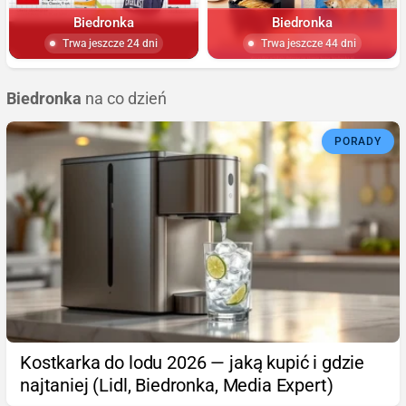
Biedronka
Biedronka
Trwa jeszcze 24 dni
Trwa jeszcze 44 dni
Biedronka
na co dzień
PORADY
Kostkarka do lodu 2026 — jaką kupić i gdzie
najtaniej (Lidl, Biedronka, Media Expert)