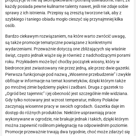
propozycje te nie są skomplikowane i potrafią uświadomić nam, że
każdy posiada pewne kulinarne talenty nawet, jeśli nie zdaje sobie
sprawy z ich istnienia. Przepisy są zresztą tworzone tak, aby z
szybkiego i taniego obiadu mogło cieszyć się przynajmniej kilka
osób.
Bardzo ciekawym rozwiązaniem, na które warto zwrócić uwagę,
są także promocje tematyczne powiązane z konkretnymi
wydarzeniami. Przeważnie dotyczą one zbliżających się właśnie
świąt, często jednak wiąże się je również z nadchodzącymi porami
roku. Przykładem może być choćby początek wiosny, który w
biedronce jest zwiastowany nie przez jedną, ale przez dwie gazetki.
Pierwsza funkcjonuje pod nazwą „Wiosenne przebudzenie” i zwykle
obfituje w informacje na temat kosmetyków, dzięki którym także
po mroźnej zimie będziemy piękni i zadbani. Druga z gazetek to
„Ogród bez tajemnic” i jej obecność jest szczególnie mile widziana.
Gdy tylko notowany jest wzrost temperatur, miliony Polaków
zaczynają wiosenne pracy w swoich ogrodach. Gazetka daje im
dostęp do różnych produktów. Niektóre usprawniają prace
wykonywane w ogrodzie, nie brakuje jednak i takich, dzięki którym
można zapewnić roślinom pielęgnację na odpowiednim poziomie.
Promocje przeważnie trwają dwa tygodnie, choć może zdarzyć się