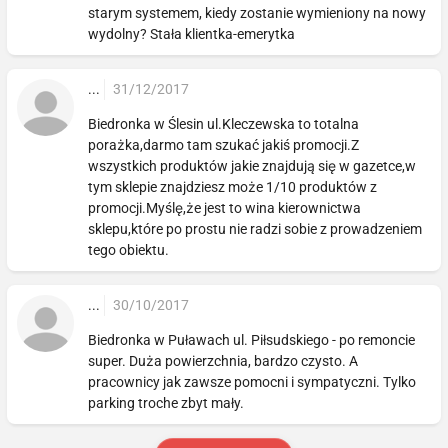
starym systemem, kiedy zostanie wymieniony na nowy
wydolny? Stała klientka-emerytka
...
31/12/2017
Biedronka w Ślesin ul.Kleczewska to totalna
porażka,darmo tam szukać jakiś promocji.Z
wszystkich produktów jakie znajdują się w gazetce,w
tym sklepie znajdziesz może 1/10 produktów z
promocji.Myślę,że jest to wina kierownictwa
sklepu,które po prostu nie radzi sobie z prowadzeniem
tego obiektu.
...
30/10/2017
Biedronka w Puławach ul. Piłsudskiego - po remoncie
super. Duża powierzchnia, bardzo czysto. A
pracownicy jak zawsze pomocni i sympatyczni. Tylko
parking troche zbyt mały.