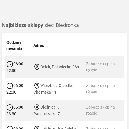
Najbliższe sklepy
sieci Biedronka
Godziny
Adres
otwarcia
06:00-
Zobacz sklep na
Osiek, Połaniecka 26a
mapie
22:30
06:00-
Wierzbica-Osiedle,
Zobacz sklep na
mapie
22:30
Chełmska 11
06:00-
Oleśnica, ul.
Zobacz sklep na
mapie
23:30
Pacanowska 7
06:00-
Lublin, ul. Krężnicka
Zobacz sklep na