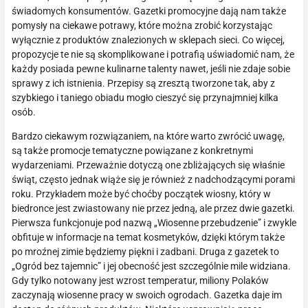
świadomych konsumentów. Gazetki promocyjne dają nam także
pomysły na ciekawe potrawy, które można zrobić korzystając
wyłącznie z produktów znalezionych w sklepach sieci. Co więcej,
propozycje te nie są skomplikowane i potrafią uświadomić nam, że
każdy posiada pewne kulinarne talenty nawet, jeśli nie zdaje sobie
sprawy z ich istnienia. Przepisy są zresztą tworzone tak, aby z
szybkiego i taniego obiadu mogło cieszyć się przynajmniej kilka
osób.
Bardzo ciekawym rozwiązaniem, na które warto zwrócić uwagę,
są także promocje tematyczne powiązane z konkretnymi
wydarzeniami. Przeważnie dotyczą one zbliżających się właśnie
świąt, często jednak wiąże się je również z nadchodzącymi porami
roku. Przykładem może być choćby początek wiosny, który w
biedronce jest zwiastowany nie przez jedną, ale przez dwie gazetki.
Pierwsza funkcjonuje pod nazwą „Wiosenne przebudzenie” i zwykle
obfituje w informacje na temat kosmetyków, dzięki którym także
po mroźnej zimie będziemy piękni i zadbani. Druga z gazetek to
„Ogród bez tajemnic” i jej obecność jest szczególnie mile widziana.
Gdy tylko notowany jest wzrost temperatur, miliony Polaków
zaczynają wiosenne pracy w swoich ogrodach. Gazetka daje im