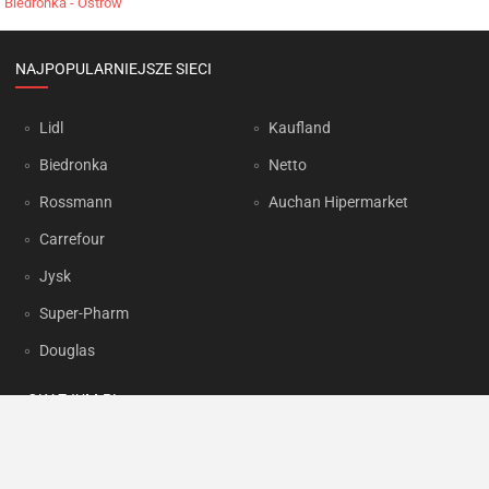
Biedronka - Ostrów
NAJPOPULARNIEJSZE SIECI
Lidl
Kaufland
Biedronka
Netto
Rossmann
Auchan Hipermarket
Carrefour
Jysk
Super-Pharm
Douglas
OKAZJUM.PL
Kontakt
Reklama
Prywatność