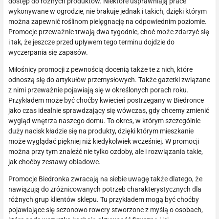
dostęp do różnych produktów. Niektóre usprawniają prace
wykonywane w ogrodzie, nie brakuje jednak i takich, dzięki którym
można zapewnić roślinom pielęgnację na odpowiednim poziomie.
Promocje przeważnie trwają dwa tygodnie, choć może zdarzyć się
i tak, że jeszcze przed upływem tego terminu dojdzie do
wyczerpania się zapasów.
Miłośnicy promocji z pewnością docenią także te z nich, które
odnoszą się do artykułów przemysłowych. Także gazetki związane
z nimi przeważnie pojawiają się w określonych porach roku.
Przykładem może być choćby kwiecień postrzegany w Biedronce
jako czas idealnie sprawdzający się wówczas, gdy chcemy zmienić
wygląd wnętrza naszego domu. To okres, w którym szczególnie
duży nacisk kładzie się na produkty, dzięki którym mieszkanie
może wyglądać piękniej niż kiedykolwiek wcześniej. W promocji
można przy tym znaleźć nie tylko ozdoby, ale i rozwiązania takie,
jak choćby zestawy obiadowe.
Promocje Biedronka zwracają na siebie uwagę także dlatego, że
nawiązują do zróżnicowanych potrzeb charakterystycznych dla
różnych grup klientów sklepu. Tu przykładem mogą być choćby
pojawiające się sezonowo rowery stworzone z myślą o osobach,