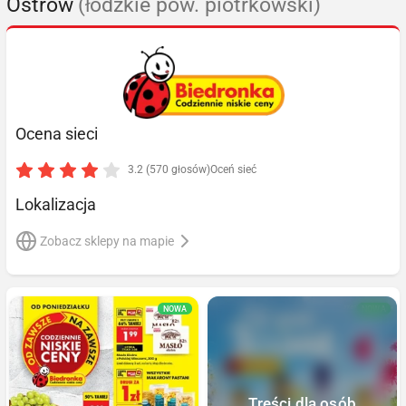
Ostrów
(łódzkie pow. piotrkowski)
Ocena sieci
3.2 (570 głosów)
Oceń sieć
Lokalizacja
Zobacz sklepy na mapie
NOWA
NOWA
Treści dla osób