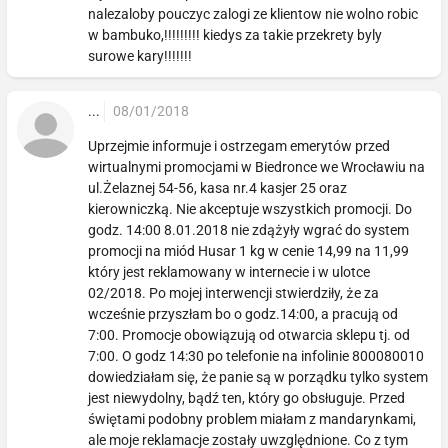
nalezaloby pouczyc zalogi ze klientow nie wolno robic
w bambuko,!!!!!!!!! kiedys za takie przekrety byly
surowe kary!!!!!!!
...
08/01/2018
Uprzejmie informuje i ostrzegam emerytów przed
wirtualnymi promocjami w Biedronce we Wrocławiu na
ul.Żelaznej 54-56, kasa nr.4 kasjer 25 oraz
kierowniczką. Nie akceptuje wszystkich promocji. Do
godz. 14:00 8.01.2018 nie zdążyły wgrać do system
promocji na miód Husar 1 kg w cenie 14,99 na 11,99
który jest reklamowany w internecie i w ulotce
02/2018. Po mojej interwencji stwierdziły, że za
wcześnie przyszłam bo o godz.14:00, a pracują od
7:00. Promocje obowiązują od otwarcia sklepu tj. od
7:00. O godz 14:30 po telefonie na infolinie 800080010
dowiedziałam się, że panie są w porządku tylko system
jest niewydolny, bądź ten, który go obsługuje. Przed
świętami podobny problem miałam z mandarynkami,
ale moje reklamacje zostały uwzględnione. Co z tym