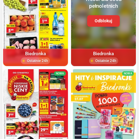
pełnoletnich
Odblokuj
Biedronka
Biedronka
Ostatnie 24h
Ostatnie 24h
NOWA
NOWA