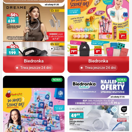
Biedronka
Biedronka
Trwa jeszcze 24 dni
Trwa jeszcze 24 dni
NOWA
NOWA