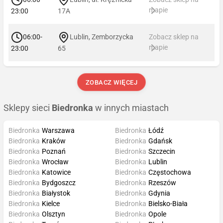
mapie
23:00
17A
06:00-
Lublin, Zemborzycka
Zobacz sklep na
mapie
23:00
65
ZOBACZ WIĘCEJ
Sklepy sieci
Biedronka
w innych miastach
Biedronka
Warszawa
Biedronka
Łódź
Biedronka
Kraków
Biedronka
Gdańsk
Biedronka
Poznań
Biedronka
Szczecin
Biedronka
Wrocław
Biedronka
Lublin
Biedronka
Katowice
Biedronka
Częstochowa
Biedronka
Bydgoszcz
Biedronka
Rzeszów
Biedronka
Białystok
Biedronka
Gdynia
Biedronka
Kielce
Biedronka
Bielsko-Biała
Biedronka
Olsztyn
Biedronka
Opole