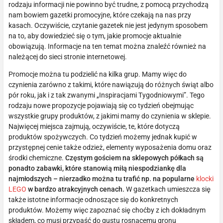
rodzaju informacji nie powinno być trudne, z pomocą przychodzą
nam bowiem gazetki promocyjne, które czekają na nas przy
kasach. Oczywiście, czytanie gazetek nie jest jedynym sposobem
na to, aby dowiedzieć się o tym, jakie promocje aktualnie
obowiązują. Informacje na ten temat można znaleźć również na
należącej do sieci stronie internetowej.
Promocje można tu podzielić na kilka grup. Mamy więc do
czynienia zarówno z takimi, które nawiązują do różnych świąt albo
pór roku, jak i z tak zwanymi „Inspiracjami Tygodniowymi”. Tego
rodzaju nowe propozycje pojawiają się co tydzień obejmując
wszystkie grupy produktów, z jakimi mamy do czynienia w sklepie.
Najwięcej miejsca zajmują, oczywiście, te, które dotyczą
produktów spożywczych. Co tydzień możemy jednak kupić w
przystępnej cenie także odzież, elementy wyposażenia domu oraz
środki chemiczne.
Częstym gościem na sklepowych półkach są
ponadto zabawki, które stanowią miłą niespodziankę dla
najmłodszych – nierzadko można tu trafić np. na popularne
klocki
LEGO
w bardzo atrakcyjnych cenach.
W gazetkach umieszcza się
także istotne informacje odnoszące się do konkretnych
produktów. Możemy więc zapoznać się choćby z ich dokładnym
składem, co musi przypaść do gustu rosnącemu gronu