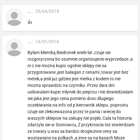
...
25/04/2018
👍
...
14/01/2018
Bylam klientką Biedronek wiele lat ,czuje sie
rozgoryczona bo szumnie organizujecie wyprzedaze ,a
ni c nie mozna kupic ogolnie sklepy nie sa
przygotowane ,jest balagan z cenami ,towar jest bez
metek,a jesli juz gdzies jest metka z kodem to nie
mozna sprawdzic na czytniku .Przez dwa dni
usilowalam kupic mlynek do pieprzu i nie dowiedzialam
sie jaka jest jego cena pomimo dosc dlugiego
oczekiwania na info od p kierownik sklepu. poprostu
czuje sie zlekcewazona przez te pania i wiecej do
waszych sklepow na zakupy nie pojde, Cala ta historia
zdarzyla sie w Sosnowcu, Z przykroscia tez stwierdzam
ze towary u was sa bardzo drogie,inne ceny sa
wystawiane na polkach ,a inne sa na kasach Moze