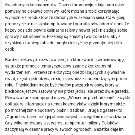
świadomych konsumentów. Gazetki promocyjne dają nam także
pomysły na ciekawe potrawy, które można zrobić korzystając
wyłącznie z produktów znalezionych w sklepach sieci. Co więcej,
propozycje te nie są skomplikowane i potrafią uświadomić nam, że
każdy posiada pewne kulinarne talenty nawet, jeśli nie zdaje sobie
sprawy z ich istnienia. Przepisy są zresztą tworzone tak, aby z
szybkiego i taniego obiadu mogło cieszyć się przynajmniej kilka
osób.
Bardzo ciekawym rozwiązaniem, na które warto zwrócić uwagę,
są także promocje tematyczne powiązane z konkretnymi
wydarzeniami. Przeważnie dotyczą one zbliżających się właśnie
świąt, często jednak wiąże się je również z nadchodzącymi porami
roku. Przykładem może być choćby początek wiosny, który w
biedronce jest zwiastowany nie przez jedną, ale przez dwie gazetki.
Pierwsza funkcjonuje pod nazwą „Wiosenne przebudzenie” i zwykle
obfituje w informacje na temat kosmetyków, dzięki którym także
po mroźnej zimie będziemy piękni i zadbani. Druga z gazetek to
„Ogród bez tajemnic” i jej obecność jest szczególnie mile widziana.
Gdy tylko notowany jest wzrost temperatur, miliony Polaków
zaczynają wiosenne pracy w swoich ogrodach. Gazetka daje im