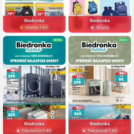
Biedronka
Biedronka
Ostatnie 3 dni
Od jutra
NOWA
NOWA
Biedronka
Biedronka
Trwa jeszcze 6 dni
Trwa jeszcze 7 dni