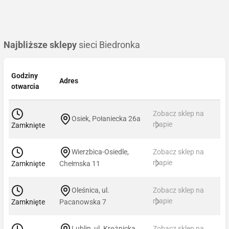
Najbliższe sklepy
sieci Biedronka
Godziny
Adres
otwarcia
Zobacz sklep na
Osiek, Połaniecka 26a
mapie
Zamknięte
Wierzbica-Osiedle,
Zobacz sklep na
mapie
Zamknięte
Chełmska 11
Oleśnica, ul.
Zobacz sklep na
mapie
Zamknięte
Pacanowska 7
Lublin, ul. Krężnicka
Zobacz sklep na