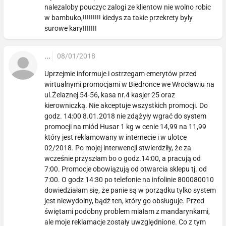
nalezaloby pouczyc zalogi ze klientow nie wolno robic
w bambuko,!!!!!!!!! kiedys za takie przekrety byly
surowe kary!!!!!!!
...
08/01/2018
Uprzejmie informuje i ostrzegam emerytów przed
wirtualnymi promocjami w Biedronce we Wrocławiu na
ul.Żelaznej 54-56, kasa nr.4 kasjer 25 oraz
kierowniczką. Nie akceptuje wszystkich promocji. Do
godz. 14:00 8.01.2018 nie zdążyły wgrać do system
promocji na miód Husar 1 kg w cenie 14,99 na 11,99
który jest reklamowany w internecie i w ulotce
02/2018. Po mojej interwencji stwierdziły, że za
wcześnie przyszłam bo o godz.14:00, a pracują od
7:00. Promocje obowiązują od otwarcia sklepu tj. od
7:00. O godz 14:30 po telefonie na infolinie 800080010
dowiedziałam się, że panie są w porządku tylko system
jest niewydolny, bądź ten, który go obsługuje. Przed
świętami podobny problem miałam z mandarynkami,
ale moje reklamacje zostały uwzględnione. Co z tym