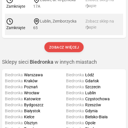
mapie
Zamknięte
17A
Lublin, Zemborzycka
Zobacz sklep na
mapie
Zamknięte
65
ZOBACZ WIĘCEJ
Sklepy sieci
Biedronka
w innych miastach
Biedronka
Warszawa
Biedronka
Łódź
Biedronka
Kraków
Biedronka
Gdańsk
Biedronka
Poznań
Biedronka
Szczecin
Biedronka
Wrocław
Biedronka
Lublin
Biedronka
Katowice
Biedronka
Częstochowa
Biedronka
Bydgoszcz
Biedronka
Rzeszów
Biedronka
Białystok
Biedronka
Gdynia
Biedronka
Kielce
Biedronka
Bielsko-Biała
Biedronka
Olsztyn
Biedronka
Opole