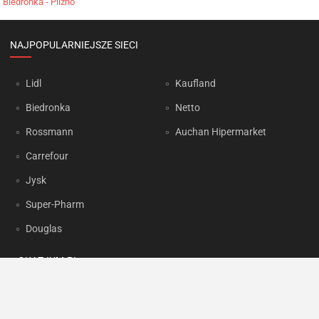
Biedronka - Pilzno
NAJPOPULARNIEJSZE SIECI
Lidl
Kaufland
Biedronka
Netto
Rossmann
Auchan Hipermarket
Carrefour
Jysk
Super-Pharm
Douglas
OKAZJUM.PL
Kontakt
Reklama
Prywatność