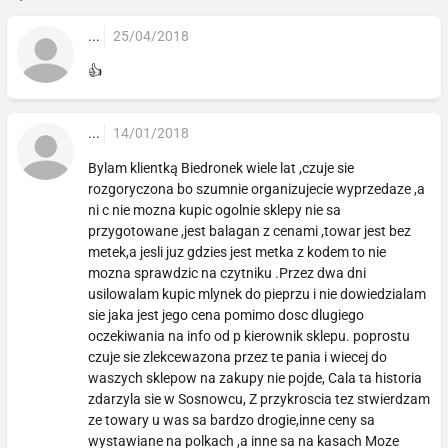
...
25/04/2018
👍
...
14/01/2018
Bylam klientką Biedronek wiele lat ,czuje sie
rozgoryczona bo szumnie organizujecie wyprzedaze ,a
ni c nie mozna kupic ogolnie sklepy nie sa
przygotowane ,jest balagan z cenami ,towar jest bez
metek,a jesli juz gdzies jest metka z kodem to nie
mozna sprawdzic na czytniku .Przez dwa dni
usilowalam kupic mlynek do pieprzu i nie dowiedzialam
sie jaka jest jego cena pomimo dosc dlugiego
oczekiwania na info od p kierownik sklepu. poprostu
czuje sie zlekcewazona przez te pania i wiecej do
waszych sklepow na zakupy nie pojde, Cala ta historia
zdarzyla sie w Sosnowcu, Z przykroscia tez stwierdzam
ze towary u was sa bardzo drogie,inne ceny sa
wystawiane na polkach ,a inne sa na kasach Moze