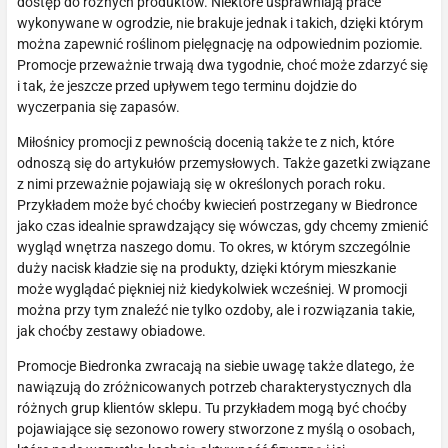
dostęp do różnych produktów. Niektóre usprawniają prace
wykonywane w ogrodzie, nie brakuje jednak i takich, dzięki którym
można zapewnić roślinom pielęgnację na odpowiednim poziomie.
Promocje przeważnie trwają dwa tygodnie, choć może zdarzyć się
i tak, że jeszcze przed upływem tego terminu dojdzie do
wyczerpania się zapasów.
Miłośnicy promocji z pewnością docenią także te z nich, które
odnoszą się do artykułów przemysłowych. Także gazetki związane
z nimi przeważnie pojawiają się w określonych porach roku.
Przykładem może być choćby kwiecień postrzegany w Biedronce
jako czas idealnie sprawdzający się wówczas, gdy chcemy zmienić
wygląd wnętrza naszego domu. To okres, w którym szczególnie
duży nacisk kładzie się na produkty, dzięki którym mieszkanie
może wyglądać piękniej niż kiedykolwiek wcześniej. W promocji
można przy tym znaleźć nie tylko ozdoby, ale i rozwiązania takie,
jak choćby zestawy obiadowe.
Promocje Biedronka zwracają na siebie uwagę także dlatego, że
nawiązują do zróżnicowanych potrzeb charakterystycznych dla
różnych grup klientów sklepu. Tu przykładem mogą być choćby
pojawiające się sezonowo rowery stworzone z myślą o osobach,