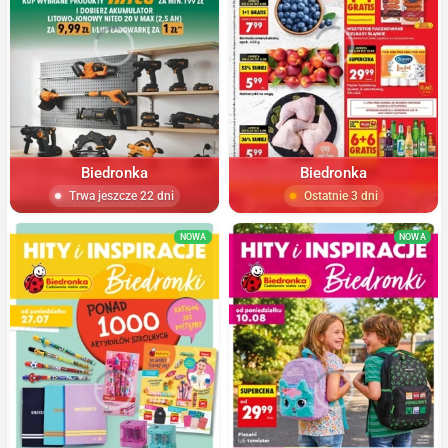
Biedronka
Biedronka
Trwa jeszcze 22 dni
Ostatnie 3 dni
NOWA
NOWA