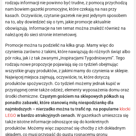
rodzaju informacji nie powinno być trudne, z pomocą przychodzą
nam bowiem gazetki promocyjne, które czekają na nas przy
kasach. Oczywiście, czytanie gazetek nie jest jedynym sposobem
na to, aby dowiedzieć się o tym, jakie promocje aktualnie
obowiązują. Informacje na ten temat można znaleźć również na
należącej do sieci stronie internetowej.
Promocje można tu podzielić na kilka grup. Mamy więc do
czynienia zarówno z takimi, które nawiązują do różnych świąt albo
pór roku, jak i z tak zwanymi „Inspiracjami Tygodniowymi”. Tego
rodzaju nowe propozycje pojawiają się co tydzień obejmując
wszystkie grupy produktów, z jakimi mamy do czynienia w sklepie.
Najwięcej miejsca zajmują, oczywiście, te, które dotyczą
produktów spożywczych. Co tydzień możemy jednak kupić w
przystępnej cenie także odzież, elementy wyposażenia domu oraz
środki chemiczne.
Częstym gościem na sklepowych półkach są
ponadto zabawki, które stanowią miłą niespodziankę dla
najmłodszych – nierzadko można tu trafić np. na popularne
klocki
LEGO
w bardzo atrakcyjnych cenach.
W gazetkach umieszcza się
także istotne informacje odnoszące się do konkretnych
produktów. Możemy więc zapoznać się choćby z ich dokładnym
składem, co musi przypaść do gustu rosnącemu gronu