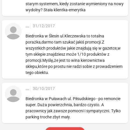
starym systemem, kiedy zostanie wymieniony na nowy
wydolny? Stała klientka-emerytka
...
31/12/2017
Biedronka w Ślesin ul.Kleczewska to totalna
porażka,darmo tam szukać jakiś promocji.Z
wszystkich produktów jakie znajdują się w gazetce,w
tym sklepie znajdziesz może 1/10 produktów z
promocji.Myślę,że jest to wina kierownictwa
sklepu,które po prostu nie radzi sobie z prowadzeniem
tego obiektu.
...
30/10/2017
Biedronka w Puławach ul. Piłsudskiego - po remoncie
super. Duża powierzchnia, bardzo czysto. A
pracownicy jak zawsze pomocni i sympatyczni. Tylko
parking troche zbyt mały.