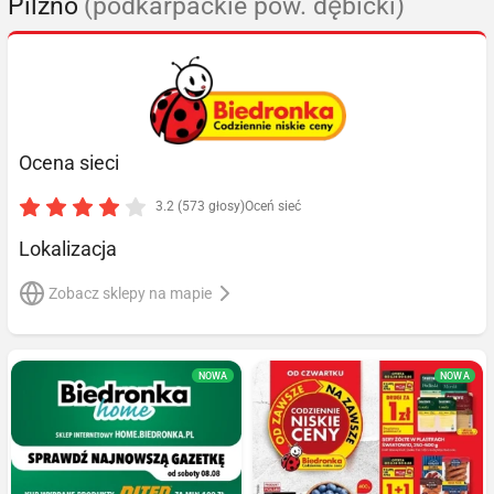
Pilzno
(podkarpackie pow. dębicki)
Ocena sieci
3.2 (573 głosy)
Oceń sieć
Lokalizacja
Zobacz sklepy na mapie
NOWA
NOWA