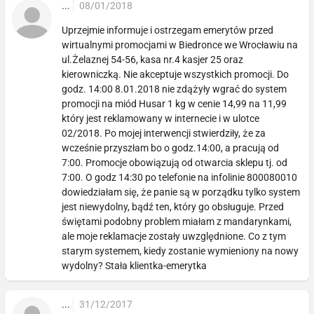
...
08/01/2018
Uprzejmie informuje i ostrzegam emerytów przed
wirtualnymi promocjami w Biedronce we Wrocławiu na
ul.Żelaznej 54-56, kasa nr.4 kasjer 25 oraz
kierowniczką. Nie akceptuje wszystkich promocji. Do
godz. 14:00 8.01.2018 nie zdążyły wgrać do system
promocji na miód Husar 1 kg w cenie 14,99 na 11,99
który jest reklamowany w internecie i w ulotce
02/2018. Po mojej interwencji stwierdziły, że za
wcześnie przyszłam bo o godz.14:00, a pracują od
7:00. Promocje obowiązują od otwarcia sklepu tj. od
7:00. O godz 14:30 po telefonie na infolinie 800080010
dowiedziałam się, że panie są w porządku tylko system
jest niewydolny, bądź ten, który go obsługuje. Przed
świętami podobny problem miałam z mandarynkami,
ale moje reklamacje zostały uwzględnione. Co z tym
starym systemem, kiedy zostanie wymieniony na nowy
wydolny? Stała klientka-emerytka
...
31/12/2017