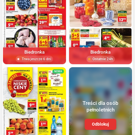
Biedronka
Biedronka
Trwa jeszcze 6 dni
Ostatnie 24h
NOWA
NOWA
Treści dla osób
pełnoletnich
Odblokuj