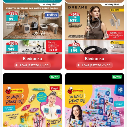
Biedronka
Biedronka
Trwa jeszcze 18 dni
Trwa jeszcze 25 dni
NOWA
NOWA