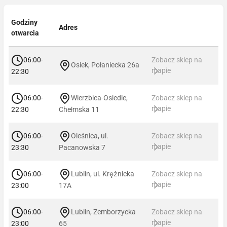
Godziny
Adres
otwarcia
06:00-
Zobacz sklep na
Osiek, Połaniecka 26a
mapie
22:30
06:00-
Wierzbica-Osiedle,
Zobacz sklep na
mapie
22:30
Chełmska 11
06:00-
Oleśnica, ul.
Zobacz sklep na
mapie
23:30
Pacanowska 7
06:00-
Lublin, ul. Krężnicka
Zobacz sklep na
mapie
23:00
17A
06:00-
Lublin, Zemborzycka
Zobacz sklep na
mapie
23:00
65