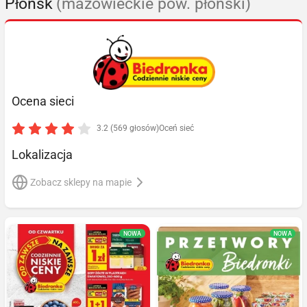
Płońsk
(mazowieckie pow. płoński)
Ocena sieci
3.2 (569 głosów)
Oceń sieć
Lokalizacja
Zobacz sklepy na mapie
NOWA
NOWA