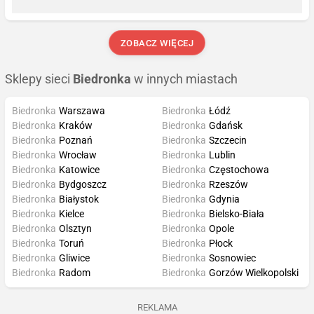
ZOBACZ WIĘCEJ
Sklepy sieci
Biedronka
w innych miastach
Biedronka
Warszawa
Biedronka
Łódź
Biedronka
Kraków
Biedronka
Gdańsk
Biedronka
Poznań
Biedronka
Szczecin
Biedronka
Wrocław
Biedronka
Lublin
Biedronka
Katowice
Biedronka
Częstochowa
Biedronka
Bydgoszcz
Biedronka
Rzeszów
Biedronka
Białystok
Biedronka
Gdynia
Biedronka
Kielce
Biedronka
Bielsko-Biała
Biedronka
Olsztyn
Biedronka
Opole
Biedronka
Toruń
Biedronka
Płock
Biedronka
Gliwice
Biedronka
Sosnowiec
Biedronka
Radom
Biedronka
Gorzów Wielkopolski
REKLAMA