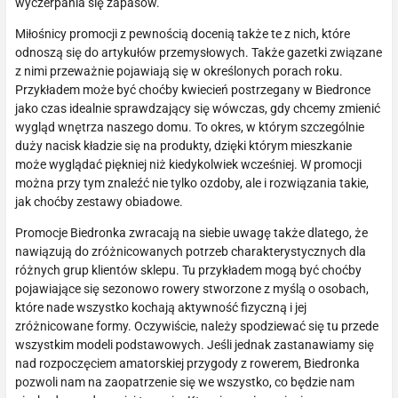
wyczerpania się zapasów.
Miłośnicy promocji z pewnością docenią także te z nich, które
odnoszą się do artykułów przemysłowych. Także gazetki związane
z nimi przeważnie pojawiają się w określonych porach roku.
Przykładem może być choćby kwiecień postrzegany w Biedronce
jako czas idealnie sprawdzający się wówczas, gdy chcemy zmienić
wygląd wnętrza naszego domu. To okres, w którym szczególnie
duży nacisk kładzie się na produkty, dzięki którym mieszkanie
może wyglądać piękniej niż kiedykolwiek wcześniej. W promocji
można przy tym znaleźć nie tylko ozdoby, ale i rozwiązania takie,
jak choćby zestawy obiadowe.
Promocje Biedronka zwracają na siebie uwagę także dlatego, że
nawiązują do zróżnicowanych potrzeb charakterystycznych dla
różnych grup klientów sklepu. Tu przykładem mogą być choćby
pojawiające się sezonowo rowery stworzone z myślą o osobach,
które nade wszystko kochają aktywność fizyczną i jej
zróżnicowane formy. Oczywiście, należy spodziewać się tu przede
wszystkim modeli podstawowych. Jeśli jednak zastanawiamy się
nad rozpoczęciem amatorskiej przygody z rowerem, Biedronka
pozwoli nam na zaopatrzenie się we wszystko, co będzie nam