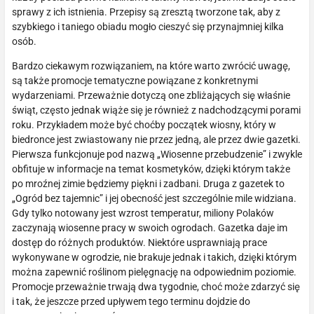
sprawy z ich istnienia. Przepisy są zresztą tworzone tak, aby z
szybkiego i taniego obiadu mogło cieszyć się przynajmniej kilka
osób.
Bardzo ciekawym rozwiązaniem, na które warto zwrócić uwagę,
są także promocje tematyczne powiązane z konkretnymi
wydarzeniami. Przeważnie dotyczą one zbliżających się właśnie
świąt, często jednak wiąże się je również z nadchodzącymi porami
roku. Przykładem może być choćby początek wiosny, który w
biedronce jest zwiastowany nie przez jedną, ale przez dwie gazetki.
Pierwsza funkcjonuje pod nazwą „Wiosenne przebudzenie” i zwykle
obfituje w informacje na temat kosmetyków, dzięki którym także
po mroźnej zimie będziemy piękni i zadbani. Druga z gazetek to
„Ogród bez tajemnic” i jej obecność jest szczególnie mile widziana.
Gdy tylko notowany jest wzrost temperatur, miliony Polaków
zaczynają wiosenne pracy w swoich ogrodach. Gazetka daje im
dostęp do różnych produktów. Niektóre usprawniają prace
wykonywane w ogrodzie, nie brakuje jednak i takich, dzięki którym
można zapewnić roślinom pielęgnację na odpowiednim poziomie.
Promocje przeważnie trwają dwa tygodnie, choć może zdarzyć się
i tak, że jeszcze przed upływem tego terminu dojdzie do