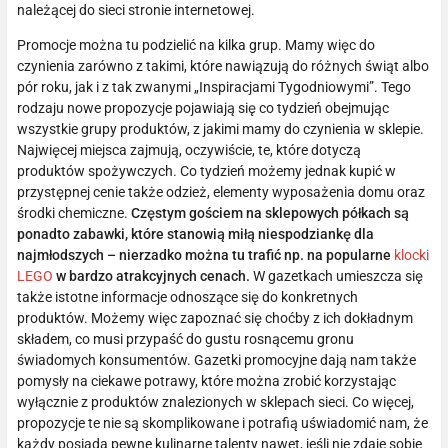
należącej do sieci stronie internetowej.
Promocje można tu podzielić na kilka grup. Mamy więc do
czynienia zarówno z takimi, które nawiązują do różnych świąt albo
pór roku, jak i z tak zwanymi „Inspiracjami Tygodniowymi”. Tego
rodzaju nowe propozycje pojawiają się co tydzień obejmując
wszystkie grupy produktów, z jakimi mamy do czynienia w sklepie.
Najwięcej miejsca zajmują, oczywiście, te, które dotyczą
produktów spożywczych. Co tydzień możemy jednak kupić w
przystępnej cenie także odzież, elementy wyposażenia domu oraz
środki chemiczne.
Częstym gościem na sklepowych półkach są
ponadto zabawki, które stanowią miłą niespodziankę dla
najmłodszych – nierzadko można tu trafić np. na popularne
klocki
LEGO
w bardzo atrakcyjnych cenach.
W gazetkach umieszcza się
także istotne informacje odnoszące się do konkretnych
produktów. Możemy więc zapoznać się choćby z ich dokładnym
składem, co musi przypaść do gustu rosnącemu gronu
świadomych konsumentów. Gazetki promocyjne dają nam także
pomysły na ciekawe potrawy, które można zrobić korzystając
wyłącznie z produktów znalezionych w sklepach sieci. Co więcej,
propozycje te nie są skomplikowane i potrafią uświadomić nam, że
każdy posiada pewne kulinarne talenty nawet, jeśli nie zdaje sobie