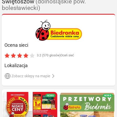
Świętoszów
(dolnośląskie pow.
bolesławiecki)
Ocena sieci
3.2 (570 głosów)
Oceń sieć
Lokalizacja
Zobacz sklepy na mapie
NOWA
NOWA