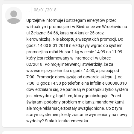
...
08/01/2018
Uprzejmie informuje i ostrzegam emerytów przed
wirtualnymi promocjami w Biedronce we Wrocławiu na
ul.Żelaznej 54-56, kasa nr.4 kasjer 25 oraz
kierowniczką. Nie akceptuje wszystkich promocji. Do
godz. 14:00 8.01.2018 nie zdążyły wgrać do system
promocji na miód Husar 1 kg w cenie 14,99 na 11,99
który jest reklamowany w internecie i w ulotce
02/2018. Po mojej interwencji stwierdziły, że za
wcześnie przyszłam bo o godz.14:00, a pracują od
7:00. Promocje obowiązują od otwarcia sklepu tj. od
7:00. O godz 14:30 po telefonie na infolinie 800080010
dowiedziałam się, że panie są w porządku tylko system
jest niewydolny, bądź ten, który go obsługuje. Przed
świętami podobny problem miałam z mandarynkami,
ale moje reklamacje zostały uwzględnione. Co z tym
starym systemem, kiedy zostanie wymieniony na nowy
wydolny? Stała klientka-emerytka