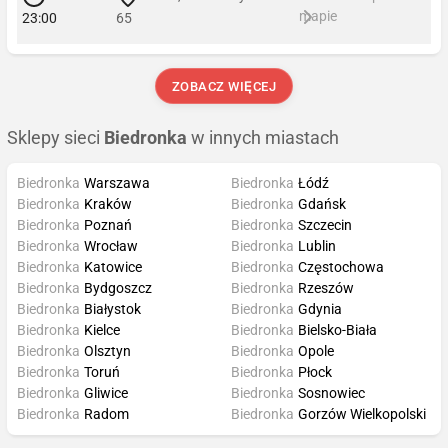
mapie
23:00
65
ZOBACZ WIĘCEJ
Sklepy sieci
Biedronka
w innych miastach
Biedronka
Warszawa
Biedronka
Łódź
Biedronka
Kraków
Biedronka
Gdańsk
Biedronka
Poznań
Biedronka
Szczecin
Biedronka
Wrocław
Biedronka
Lublin
Biedronka
Katowice
Biedronka
Częstochowa
Biedronka
Bydgoszcz
Biedronka
Rzeszów
Biedronka
Białystok
Biedronka
Gdynia
Biedronka
Kielce
Biedronka
Bielsko-Biała
Biedronka
Olsztyn
Biedronka
Opole
Biedronka
Toruń
Biedronka
Płock
Biedronka
Gliwice
Biedronka
Sosnowiec
Biedronka
Radom
Biedronka
Gorzów Wielkopolski