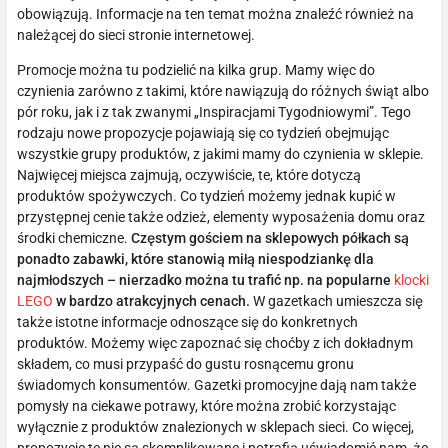
obowiązują. Informacje na ten temat można znaleźć również na
należącej do sieci stronie internetowej.
Promocje można tu podzielić na kilka grup. Mamy więc do
czynienia zarówno z takimi, które nawiązują do różnych świąt albo
pór roku, jak i z tak zwanymi „Inspiracjami Tygodniowymi”. Tego
rodzaju nowe propozycje pojawiają się co tydzień obejmując
wszystkie grupy produktów, z jakimi mamy do czynienia w sklepie.
Najwięcej miejsca zajmują, oczywiście, te, które dotyczą
produktów spożywczych. Co tydzień możemy jednak kupić w
przystępnej cenie także odzież, elementy wyposażenia domu oraz
środki chemiczne.
Częstym gościem na sklepowych półkach są
ponadto zabawki, które stanowią miłą niespodziankę dla
najmłodszych – nierzadko można tu trafić np. na popularne
klocki
LEGO
w bardzo atrakcyjnych cenach.
W gazetkach umieszcza się
także istotne informacje odnoszące się do konkretnych
produktów. Możemy więc zapoznać się choćby z ich dokładnym
składem, co musi przypaść do gustu rosnącemu gronu
świadomych konsumentów. Gazetki promocyjne dają nam także
pomysły na ciekawe potrawy, które można zrobić korzystając
wyłącznie z produktów znalezionych w sklepach sieci. Co więcej,