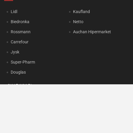
Lidl
Kaufland
Biedronka
Netto
Rossmann
Auchan Hipermarket
Carrefour
Jysk
Super-Pharm
Douglas
OKAZJUM.PL
Kontakt
Reklama
Prywatność
Korzystanie z portalu oznacza akceptację
Regulaminu
oraz
Polityki
prywatności
.
Ustawienia preferencji
.
Copyright by
INTERIA.PL
1999-2026. Wszystkie prawa zastrzeżone.