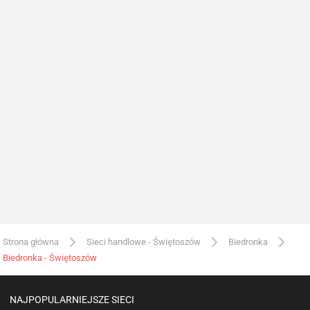
Strona główna
Sieci handlowe - Świętoszów
Biedronka
Biedronka - Świętoszów
NAJPOPULARNIEJSZE SIECI