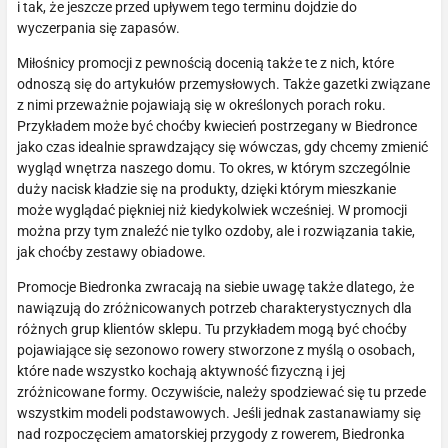
i tak, że jeszcze przed upływem tego terminu dojdzie do
wyczerpania się zapasów.
Miłośnicy promocji z pewnością docenią także te z nich, które
odnoszą się do artykułów przemysłowych. Także gazetki związane
z nimi przeważnie pojawiają się w określonych porach roku.
Przykładem może być choćby kwiecień postrzegany w Biedronce
jako czas idealnie sprawdzający się wówczas, gdy chcemy zmienić
wygląd wnętrza naszego domu. To okres, w którym szczególnie
duży nacisk kładzie się na produkty, dzięki którym mieszkanie
może wyglądać piękniej niż kiedykolwiek wcześniej. W promocji
można przy tym znaleźć nie tylko ozdoby, ale i rozwiązania takie,
jak choćby zestawy obiadowe.
Promocje Biedronka zwracają na siebie uwagę także dlatego, że
nawiązują do zróżnicowanych potrzeb charakterystycznych dla
różnych grup klientów sklepu. Tu przykładem mogą być choćby
pojawiające się sezonowo rowery stworzone z myślą o osobach,
które nade wszystko kochają aktywność fizyczną i jej
zróżnicowane formy. Oczywiście, należy spodziewać się tu przede
wszystkim modeli podstawowych. Jeśli jednak zastanawiamy się
nad rozpoczęciem amatorskiej przygody z rowerem, Biedronka