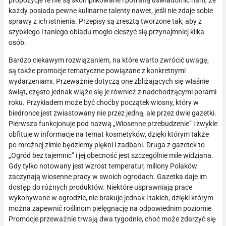
propozycje te nie są skomplikowane i potrafią uświadomić nam, że
każdy posiada pewne kulinarne talenty nawet, jeśli nie zdaje sobie
sprawy z ich istnienia. Przepisy są zresztą tworzone tak, aby z
szybkiego i taniego obiadu mogło cieszyć się przynajmniej kilka
osób.
Bardzo ciekawym rozwiązaniem, na które warto zwrócić uwagę,
są także promocje tematyczne powiązane z konkretnymi
wydarzeniami. Przeważnie dotyczą one zbliżających się właśnie
świąt, często jednak wiąże się je również z nadchodzącymi porami
roku. Przykładem może być choćby początek wiosny, który w
biedronce jest zwiastowany nie przez jedną, ale przez dwie gazetki.
Pierwsza funkcjonuje pod nazwą „Wiosenne przebudzenie” i zwykle
obfituje w informacje na temat kosmetyków, dzięki którym także
po mroźnej zimie będziemy piękni i zadbani. Druga z gazetek to
„Ogród bez tajemnic” i jej obecność jest szczególnie mile widziana.
Gdy tylko notowany jest wzrost temperatur, miliony Polaków
zaczynają wiosenne pracy w swoich ogrodach. Gazetka daje im
dostęp do różnych produktów. Niektóre usprawniają prace
wykonywane w ogrodzie, nie brakuje jednak i takich, dzięki którym
można zapewnić roślinom pielęgnację na odpowiednim poziomie.
Promocje przeważnie trwają dwa tygodnie, choć może zdarzyć się