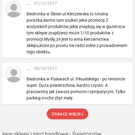
...
31/12/2017
Biedronka w Ślesin ul.Kleczewska to totalna
porażka,darmo tam szukać jakiś promocji.Z
wszystkich produktów jakie znajdują się w gazetce,w
tym sklepie znajdziesz może 1/10 produktów z
promocji.Myślę,że jest to wina kierownictwa
sklepu,które po prostu nie radzi sobie z prowadzeniem
tego obiektu.
...
30/10/2017
Biedronka w Puławach ul. Piłsudskiego - po remoncie
super. Duża powierzchnia, bardzo czysto. A
pracownicy jak zawsze pomocni i sympatyczni. Tylko
parking troche zbyt mały.
ZOBACZ WIĘCEJ
Inne sklepy i sieci handlowe - Świętoszów