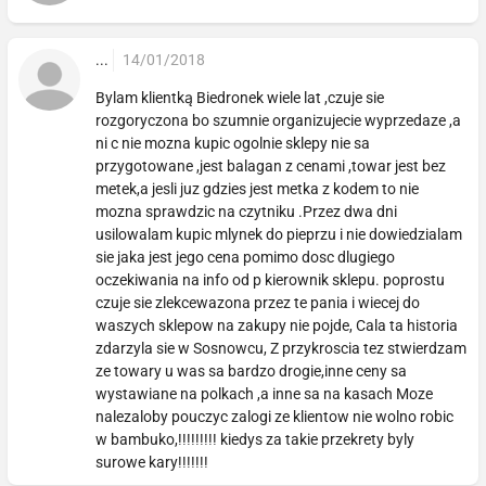
...
14/01/2018
Bylam klientką Biedronek wiele lat ,czuje sie
rozgoryczona bo szumnie organizujecie wyprzedaze ,a
ni c nie mozna kupic ogolnie sklepy nie sa
przygotowane ,jest balagan z cenami ,towar jest bez
metek,a jesli juz gdzies jest metka z kodem to nie
mozna sprawdzic na czytniku .Przez dwa dni
usilowalam kupic mlynek do pieprzu i nie dowiedzialam
sie jaka jest jego cena pomimo dosc dlugiego
oczekiwania na info od p kierownik sklepu. poprostu
czuje sie zlekcewazona przez te pania i wiecej do
waszych sklepow na zakupy nie pojde, Cala ta historia
zdarzyla sie w Sosnowcu, Z przykroscia tez stwierdzam
ze towary u was sa bardzo drogie,inne ceny sa
wystawiane na polkach ,a inne sa na kasach Moze
nalezaloby pouczyc zalogi ze klientow nie wolno robic
w bambuko,!!!!!!!!! kiedys za takie przekrety byly
surowe kary!!!!!!!