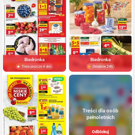
Biedronka
Biedronka
Trwa jeszcze 6 dni
Ostatnie 24h
NOWA
NOWA
Treści dla osób
pełnoletnich
Odblokuj