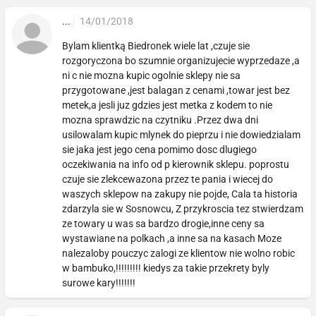
...
14/01/2018
Bylam klientką Biedronek wiele lat ,czuje sie
rozgoryczona bo szumnie organizujecie wyprzedaze ,a
ni c nie mozna kupic ogolnie sklepy nie sa
przygotowane ,jest balagan z cenami ,towar jest bez
metek,a jesli juz gdzies jest metka z kodem to nie
mozna sprawdzic na czytniku .Przez dwa dni
usilowalam kupic mlynek do pieprzu i nie dowiedzialam
sie jaka jest jego cena pomimo dosc dlugiego
oczekiwania na info od p kierownik sklepu. poprostu
czuje sie zlekcewazona przez te pania i wiecej do
waszych sklepow na zakupy nie pojde, Cala ta historia
zdarzyla sie w Sosnowcu, Z przykroscia tez stwierdzam
ze towary u was sa bardzo drogie,inne ceny sa
wystawiane na polkach ,a inne sa na kasach Moze
nalezaloby pouczyc zalogi ze klientow nie wolno robic
w bambuko,!!!!!!!!! kiedys za takie przekrety byly
surowe kary!!!!!!!