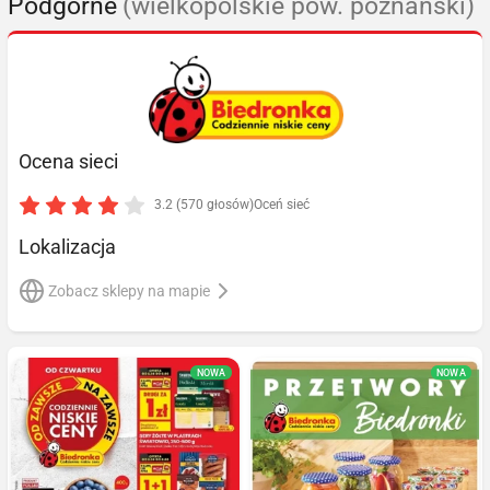
Podgórne
(wielkopolskie pow. poznański)
Ocena sieci
3.2 (570 głosów)
Oceń sieć
Lokalizacja
Zobacz sklepy na mapie
NOWA
NOWA