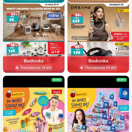
Biedronka
Biedronka
Trwa jeszcze 18 dni
Trwa jeszcze 25 dni
NOWA
NOWA