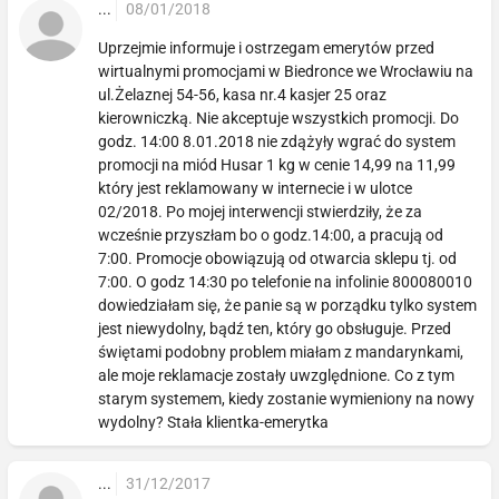
...
08/01/2018
Uprzejmie informuje i ostrzegam emerytów przed
wirtualnymi promocjami w Biedronce we Wrocławiu na
ul.Żelaznej 54-56, kasa nr.4 kasjer 25 oraz
kierowniczką. Nie akceptuje wszystkich promocji. Do
godz. 14:00 8.01.2018 nie zdążyły wgrać do system
promocji na miód Husar 1 kg w cenie 14,99 na 11,99
który jest reklamowany w internecie i w ulotce
02/2018. Po mojej interwencji stwierdziły, że za
wcześnie przyszłam bo o godz.14:00, a pracują od
7:00. Promocje obowiązują od otwarcia sklepu tj. od
7:00. O godz 14:30 po telefonie na infolinie 800080010
dowiedziałam się, że panie są w porządku tylko system
jest niewydolny, bądź ten, który go obsługuje. Przed
świętami podobny problem miałam z mandarynkami,
ale moje reklamacje zostały uwzględnione. Co z tym
starym systemem, kiedy zostanie wymieniony na nowy
wydolny? Stała klientka-emerytka
...
31/12/2017