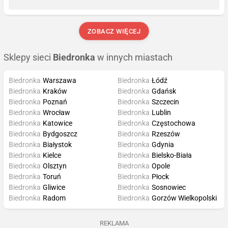
ZOBACZ WIĘCEJ
Sklepy sieci
Biedronka
w innych miastach
Biedronka
Warszawa
Biedronka
Łódź
Biedronka
Kraków
Biedronka
Gdańsk
Biedronka
Poznań
Biedronka
Szczecin
Biedronka
Wrocław
Biedronka
Lublin
Biedronka
Katowice
Biedronka
Częstochowa
Biedronka
Bydgoszcz
Biedronka
Rzeszów
Biedronka
Białystok
Biedronka
Gdynia
Biedronka
Kielce
Biedronka
Bielsko-Biała
Biedronka
Olsztyn
Biedronka
Opole
Biedronka
Toruń
Biedronka
Płock
Biedronka
Gliwice
Biedronka
Sosnowiec
Biedronka
Radom
Biedronka
Gorzów Wielkopolski
REKLAMA