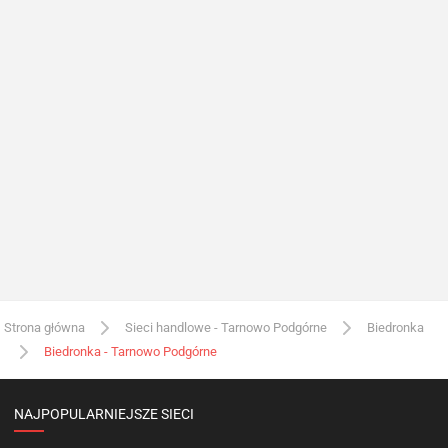
Strona główna
Sieci handlowe - Tarnowo Podgórne
Biedronka
Biedronka - Tarnowo Podgórne
NAJPOPULARNIEJSZE SIECI