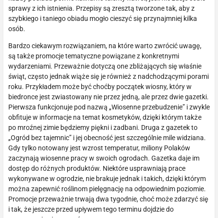
sprawy z ich istnienia. Przepisy są zresztą tworzone tak, aby z
szybkiego i taniego obiadu mogło cieszyć się przynajmniej kilka
osób.
Bardzo ciekawym rozwiązaniem, na które warto zwrócić uwagę,
są także promocje tematyczne powiązane z konkretnymi
wydarzeniami. Przeważnie dotyczą one zbliżających się właśnie
świąt, często jednak wiąże się je również z nadchodzącymi porami
roku. Przykładem może być choćby początek wiosny, który w
biedronce jest zwiastowany nie przez jedną, ale przez dwie gazetki.
Pierwsza funkcjonuje pod nazwą „Wiosenne przebudzenie” i zwykle
obfituje w informacje na temat kosmetyków, dzięki którym także
po mroźnej zimie będziemy piękni i zadbani. Druga z gazetek to
„Ogród bez tajemnic” i jej obecność jest szczególnie mile widziana.
Gdy tylko notowany jest wzrost temperatur, miliony Polaków
zaczynają wiosenne pracy w swoich ogrodach. Gazetka daje im
dostęp do różnych produktów. Niektóre usprawniają prace
wykonywane w ogrodzie, nie brakuje jednak i takich, dzięki którym
można zapewnić roślinom pielęgnację na odpowiednim poziomie.
Promocje przeważnie trwają dwa tygodnie, choć może zdarzyć się
i tak, że jeszcze przed upływem tego terminu dojdzie do