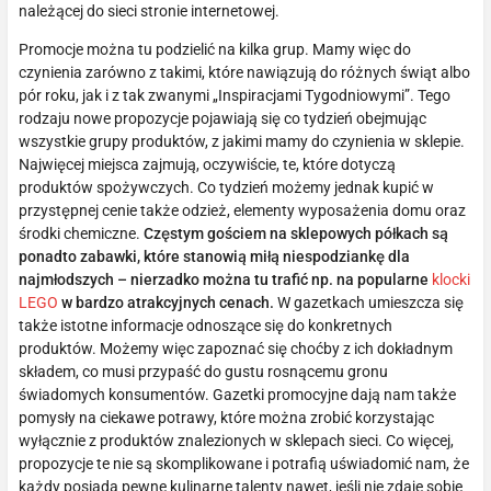
należącej do sieci stronie internetowej.
Promocje można tu podzielić na kilka grup. Mamy więc do
czynienia zarówno z takimi, które nawiązują do różnych świąt albo
pór roku, jak i z tak zwanymi „Inspiracjami Tygodniowymi”. Tego
rodzaju nowe propozycje pojawiają się co tydzień obejmując
wszystkie grupy produktów, z jakimi mamy do czynienia w sklepie.
Najwięcej miejsca zajmują, oczywiście, te, które dotyczą
produktów spożywczych. Co tydzień możemy jednak kupić w
przystępnej cenie także odzież, elementy wyposażenia domu oraz
środki chemiczne.
Częstym gościem na sklepowych półkach są
ponadto zabawki, które stanowią miłą niespodziankę dla
najmłodszych – nierzadko można tu trafić np. na popularne
klocki
LEGO
w bardzo atrakcyjnych cenach.
W gazetkach umieszcza się
także istotne informacje odnoszące się do konkretnych
produktów. Możemy więc zapoznać się choćby z ich dokładnym
składem, co musi przypaść do gustu rosnącemu gronu
świadomych konsumentów. Gazetki promocyjne dają nam także
pomysły na ciekawe potrawy, które można zrobić korzystając
wyłącznie z produktów znalezionych w sklepach sieci. Co więcej,
propozycje te nie są skomplikowane i potrafią uświadomić nam, że
każdy posiada pewne kulinarne talenty nawet, jeśli nie zdaje sobie