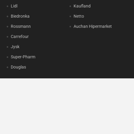
Lidl
Kaufland
Biedronka
Netto
Rossmann
Auchan Hipermarket
Carrefour
Jysk
Super-Pharm
Douglas
OKAZJUM.PL
Kontakt
Reklama
Prywatność
Korzystanie z portalu oznacza akceptację
Regulaminu
oraz
Polityki
prywatności
.
Ustawienia preferencji
.
Copyright by
INTERIA.PL
1999-2026. Wszystkie prawa zastrzeżone.