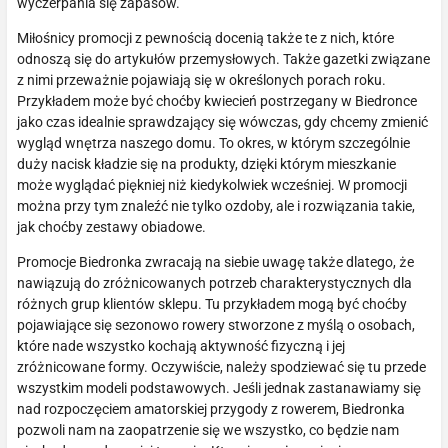
wyczerpania się zapasów.
Miłośnicy promocji z pewnością docenią także te z nich, które
odnoszą się do artykułów przemysłowych. Także gazetki związane
z nimi przeważnie pojawiają się w określonych porach roku.
Przykładem może być choćby kwiecień postrzegany w Biedronce
jako czas idealnie sprawdzający się wówczas, gdy chcemy zmienić
wygląd wnętrza naszego domu. To okres, w którym szczególnie
duży nacisk kładzie się na produkty, dzięki którym mieszkanie
może wyglądać piękniej niż kiedykolwiek wcześniej. W promocji
można przy tym znaleźć nie tylko ozdoby, ale i rozwiązania takie,
jak choćby zestawy obiadowe.
Promocje Biedronka zwracają na siebie uwagę także dlatego, że
nawiązują do zróżnicowanych potrzeb charakterystycznych dla
różnych grup klientów sklepu. Tu przykładem mogą być choćby
pojawiające się sezonowo rowery stworzone z myślą o osobach,
które nade wszystko kochają aktywność fizyczną i jej
zróżnicowane formy. Oczywiście, należy spodziewać się tu przede
wszystkim modeli podstawowych. Jeśli jednak zastanawiamy się
nad rozpoczęciem amatorskiej przygody z rowerem, Biedronka
pozwoli nam na zaopatrzenie się we wszystko, co będzie nam