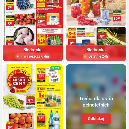
Biedronka
Biedronka
Trwa jeszcze 6 dni
Ostatnie 24h
NOWA
NOWA
Treści dla osób
pełnoletnich
Odblokuj