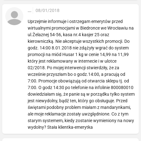
...
08/01/2018
Uprzejmie informuje i ostrzegam emerytów przed
wirtualnymi promocjami w Biedronce we Wrocławiu na
ul.Żelaznej 54-56, kasa nr.4 kasjer 25 oraz
kierowniczką. Nie akceptuje wszystkich promocji. Do
godz. 14:00 8.01.2018 nie zdążyły wgrać do system
promocji na miód Husar 1 kg w cenie 14,99 na 11,99
który jest reklamowany w internecie i w ulotce
02/2018. Po mojej interwencji stwierdziły, że za
wcześnie przyszłam bo o godz.14:00, a pracują od
7:00. Promocje obowiązują od otwarcia sklepu tj. od
7:00. O godz 14:30 po telefonie na infolinie 800080010
dowiedziałam się, że panie są w porządku tylko system
jest niewydolny, bądź ten, który go obsługuje. Przed
świętami podobny problem miałam z mandarynkami,
ale moje reklamacje zostały uwzględnione. Co z tym
starym systemem, kiedy zostanie wymieniony na nowy
wydolny? Stała klientka-emerytka