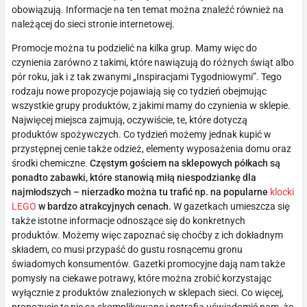
obowiązują. Informacje na ten temat można znaleźć również na
należącej do sieci stronie internetowej.
Promocje można tu podzielić na kilka grup. Mamy więc do
czynienia zarówno z takimi, które nawiązują do różnych świąt albo
pór roku, jak i z tak zwanymi „Inspiracjami Tygodniowymi”. Tego
rodzaju nowe propozycje pojawiają się co tydzień obejmując
wszystkie grupy produktów, z jakimi mamy do czynienia w sklepie.
Najwięcej miejsca zajmują, oczywiście, te, które dotyczą
produktów spożywczych. Co tydzień możemy jednak kupić w
przystępnej cenie także odzież, elementy wyposażenia domu oraz
środki chemiczne.
Częstym gościem na sklepowych półkach są
ponadto zabawki, które stanowią miłą niespodziankę dla
najmłodszych – nierzadko można tu trafić np. na popularne
klocki
LEGO
w bardzo atrakcyjnych cenach.
W gazetkach umieszcza się
także istotne informacje odnoszące się do konkretnych
produktów. Możemy więc zapoznać się choćby z ich dokładnym
składem, co musi przypaść do gustu rosnącemu gronu
świadomych konsumentów. Gazetki promocyjne dają nam także
pomysły na ciekawe potrawy, które można zrobić korzystając
wyłącznie z produktów znalezionych w sklepach sieci. Co więcej,