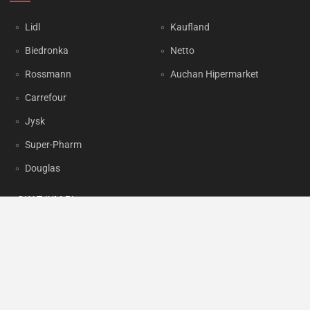
Lidl
Kaufland
Biedronka
Netto
Rossmann
Auchan Hipermarket
Carrefour
Jysk
Super-Pharm
Douglas
OKAZJUM.PL
Kontakt
Reklama
Prywatność
Korzystanie z portalu oznacza akceptację
Regulaminu
oraz
Polityki
prywatności
.
Ustawienia preferencji
.
Copyright by
INTERIA.PL
1999-2026. Wszystkie prawa zastrzeżone.