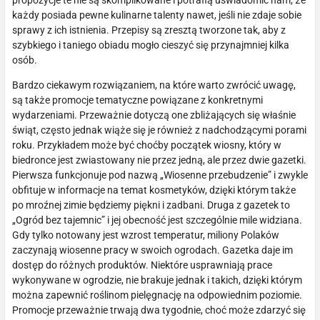
propozycje te nie są skomplikowane i potrafią uświadomić nam, że
każdy posiada pewne kulinarne talenty nawet, jeśli nie zdaje sobie
sprawy z ich istnienia. Przepisy są zresztą tworzone tak, aby z
szybkiego i taniego obiadu mogło cieszyć się przynajmniej kilka
osób.
Bardzo ciekawym rozwiązaniem, na które warto zwrócić uwagę,
są także promocje tematyczne powiązane z konkretnymi
wydarzeniami. Przeważnie dotyczą one zbliżających się właśnie
świąt, często jednak wiąże się je również z nadchodzącymi porami
roku. Przykładem może być choćby początek wiosny, który w
biedronce jest zwiastowany nie przez jedną, ale przez dwie gazetki.
Pierwsza funkcjonuje pod nazwą „Wiosenne przebudzenie” i zwykle
obfituje w informacje na temat kosmetyków, dzięki którym także
po mroźnej zimie będziemy piękni i zadbani. Druga z gazetek to
„Ogród bez tajemnic” i jej obecność jest szczególnie mile widziana.
Gdy tylko notowany jest wzrost temperatur, miliony Polaków
zaczynają wiosenne pracy w swoich ogrodach. Gazetka daje im
dostęp do różnych produktów. Niektóre usprawniają prace
wykonywane w ogrodzie, nie brakuje jednak i takich, dzięki którym
można zapewnić roślinom pielęgnację na odpowiednim poziomie.
Promocje przeważnie trwają dwa tygodnie, choć może zdarzyć się