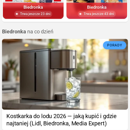
Biedronka
Biedronka
Trwa jeszcze 23 dni
Trwa jeszcze 43 dni
Biedronka
na co dzień
PORADY
Kostkarka do lodu 2026 — jaką kupić i gdzie
najtaniej (Lidl, Biedronka, Media Expert)