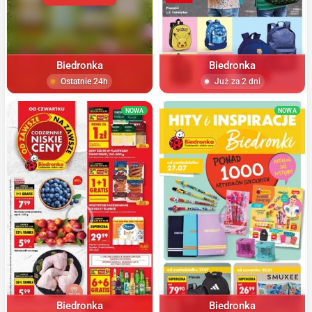
Biedronka
Biedronka
Ostatnie 24h
Już za 2 dni
NOWA
NOWA
Biedronka
Biedronka