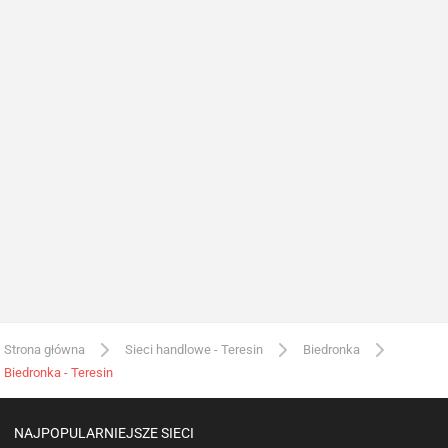
Strona główna
Sieci handlowe - Teresin
Biedronka
Biedronka - Teresin
NAJPOPULARNIEJSZE SIECI