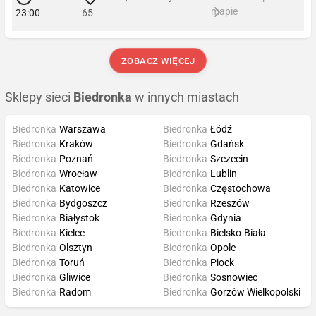
mapie
23:00
65
ZOBACZ WIĘCEJ
Sklepy sieci
Biedronka
w innych miastach
Biedronka
Warszawa
Biedronka
Łódź
Biedronka
Kraków
Biedronka
Gdańsk
Biedronka
Poznań
Biedronka
Szczecin
Biedronka
Wrocław
Biedronka
Lublin
Biedronka
Katowice
Biedronka
Częstochowa
Biedronka
Bydgoszcz
Biedronka
Rzeszów
Biedronka
Białystok
Biedronka
Gdynia
Biedronka
Kielce
Biedronka
Bielsko-Biała
Biedronka
Olsztyn
Biedronka
Opole
Biedronka
Toruń
Biedronka
Płock
Biedronka
Gliwice
Biedronka
Sosnowiec
Biedronka
Radom
Biedronka
Gorzów Wielkopolski