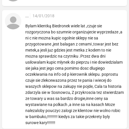
...
14/01/2018
Bylam klientką Biedronek wiele lat ,czuje sie
rozgoryczona bo szumnie organizujecie wyprzedaze ,a
ni c nie mozna kupic ogolnie sklepy nie sa
przygotowane ,jest balagan z cenami ,towar jest bez
metek,a jesli juz gdzies jest metka z kodem to nie
mozna sprawdzic na czytniku .Przez dwa dni
usilowalam kupic mlynek do pieprzu i nie dowiedzialam
sie jaka jest jego cena pomimo dosc dlugiego
oczekiwania na info od p kierownik sklepu. poprostu
czuje sie zlekcewazona przez te pania i wiecej do
waszych sklepow na zakupy nie pojde, Cala ta historia
zdarzyla sie w Sosnowcu, Z przykroscia tez stwierdzam
ze towary u was sa bardzo drogie,inne ceny sa
wystawiane na polkach ,a inne sa na kasach Moze
nalezaloby pouczyc zalogi ze klientow nie wolno robic
w bambuko,!!!!!!!!! kiedys za takie przekrety byly
surowe kary!!!!!!!