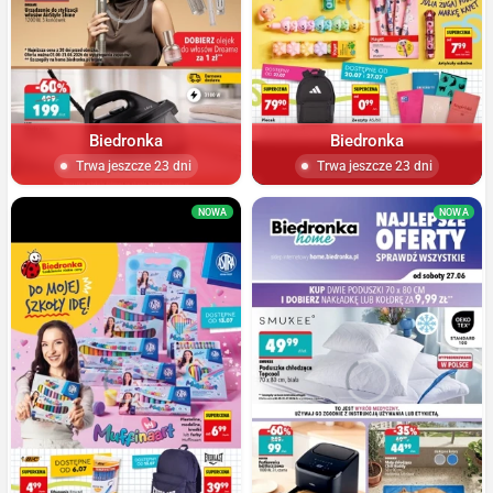
Biedronka
Biedronka
Trwa jeszcze 23 dni
Trwa jeszcze 23 dni
NOWA
NOWA