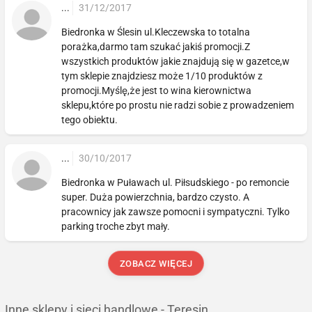
...
31/12/2017
Biedronka w Ślesin ul.Kleczewska to totalna
porażka,darmo tam szukać jakiś promocji.Z
wszystkich produktów jakie znajdują się w gazetce,w
tym sklepie znajdziesz może 1/10 produktów z
promocji.Myślę,że jest to wina kierownictwa
sklepu,które po prostu nie radzi sobie z prowadzeniem
tego obiektu.
...
30/10/2017
Biedronka w Puławach ul. Piłsudskiego - po remoncie
super. Duża powierzchnia, bardzo czysto. A
pracownicy jak zawsze pomocni i sympatyczni. Tylko
parking troche zbyt mały.
ZOBACZ WIĘCEJ
Inne sklepy i sieci handlowe - Teresin