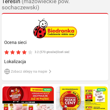
Teresin
(mazowieckie pow.
sochaczewski)
Ocena sieci
3.2 (570 głosów)
Oceń sieć
Lokalizacja
Zobacz sklepy na mapie
NOWA
NOWA