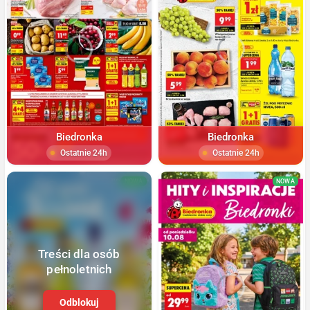
Biedronka
Biedronka
Ostatnie 24h
Ostatnie 24h
NOWA
NOWA
Treści dla osób
pełnoletnich
Odblokuj