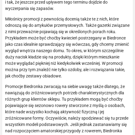
i tak, że jeszcze przed upływem tego terminu dojdzie do
wyczerpania się zapasów.
Miłośnicy promocji z pewnością docenią także te z nich, które
odnoszą się do artykułów przemysłowych. Także gazetki związane
z nimi przeważnie pojawiają się w określonych porach roku.
Przykładem może być choćby kwiecień postrzegany w Biedronce
jako czas idealnie sprawdzający się wówczas, gdy chcemy zmienić
wygląd wnętrza naszego domu. To okres, w którym szczególnie
duży nacisk kładzie się na produkty, dzięki którym mieszkanie
może wyglądać piękniej niż kiedykolwiek wcześniej. W promocji
można przy tym znaleźć nie tylko ozdoby, ale i rozwiązania takie,
jak choćby zestawy obiadowe.
Promocje Biedronka zwracają na siebie uwagę także dlatego, że
nawiązują do zróżnicowanych potrzeb charakterystycznych dla
różnych grup klientów sklepu. Tu przykładem mogą być choćby
pojawiające się sezonowo rowery stworzone z myślą o osobach,
które nade wszystko kochają aktywność fizyczną i jej
zróżnicowane formy. Oczywiście, należy spodziewać się tu przede
wszystkim modeli podstawowych. Jeśli jednak zastanawiamy się
nad rozpoczęciem amatorskiej przygody z rowerem, Biedronka