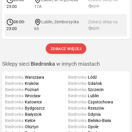
mapie
23:00
17A
06:00-
Lublin, Zemborzycka
Zobacz sklep na
mapie
23:00
65
ZOBACZ WIĘCEJ
Sklepy sieci
Biedronka
w innych miastach
Biedronka
Warszawa
Biedronka
Łódź
Biedronka
Kraków
Biedronka
Gdańsk
Biedronka
Poznań
Biedronka
Szczecin
Biedronka
Wrocław
Biedronka
Lublin
Biedronka
Katowice
Biedronka
Częstochowa
Biedronka
Bydgoszcz
Biedronka
Rzeszów
Biedronka
Białystok
Biedronka
Gdynia
Biedronka
Kielce
Biedronka
Bielsko-Biała
Biedronka
Olsztyn
Biedronka
Opole