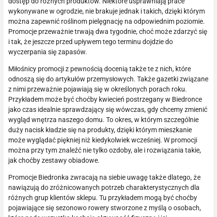
dostęp do różnych produktów. Niektóre usprawniają prace
wykonywane w ogrodzie, nie brakuje jednak i takich, dzięki którym
można zapewnić roślinom pielęgnację na odpowiednim poziomie.
Promocje przeważnie trwają dwa tygodnie, choć może zdarzyć się
i tak, że jeszcze przed upływem tego terminu dojdzie do
wyczerpania się zapasów.
Miłośnicy promocji z pewnością docenią także te z nich, które
odnoszą się do artykułów przemysłowych. Także gazetki związane
z nimi przeważnie pojawiają się w określonych porach roku.
Przykładem może być choćby kwiecień postrzegany w Biedronce
jako czas idealnie sprawdzający się wówczas, gdy chcemy zmienić
wygląd wnętrza naszego domu. To okres, w którym szczególnie
duży nacisk kładzie się na produkty, dzięki którym mieszkanie
może wyglądać piękniej niż kiedykolwiek wcześniej. W promocji
można przy tym znaleźć nie tylko ozdoby, ale i rozwiązania takie,
jak choćby zestawy obiadowe.
Promocje Biedronka zwracają na siebie uwagę także dlatego, że
nawiązują do zróżnicowanych potrzeb charakterystycznych dla
różnych grup klientów sklepu. Tu przykładem mogą być choćby
pojawiające się sezonowo rowery stworzone z myślą o osobach,