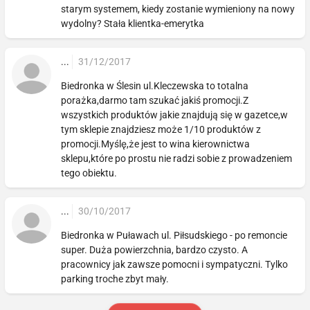
starym systemem, kiedy zostanie wymieniony na nowy
wydolny? Stała klientka-emerytka
...
31/12/2017
Biedronka w Ślesin ul.Kleczewska to totalna
porażka,darmo tam szukać jakiś promocji.Z
wszystkich produktów jakie znajdują się w gazetce,w
tym sklepie znajdziesz może 1/10 produktów z
promocji.Myślę,że jest to wina kierownictwa
sklepu,które po prostu nie radzi sobie z prowadzeniem
tego obiektu.
...
30/10/2017
Biedronka w Puławach ul. Piłsudskiego - po remoncie
super. Duża powierzchnia, bardzo czysto. A
pracownicy jak zawsze pomocni i sympatyczni. Tylko
parking troche zbyt mały.