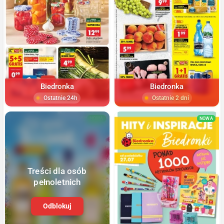
Biedronka
Biedronka
Ostatnie 24h
Ostatnie 2 dni
NOWA
NOWA
Treści dla osób
pełnoletnich
Odblokuj