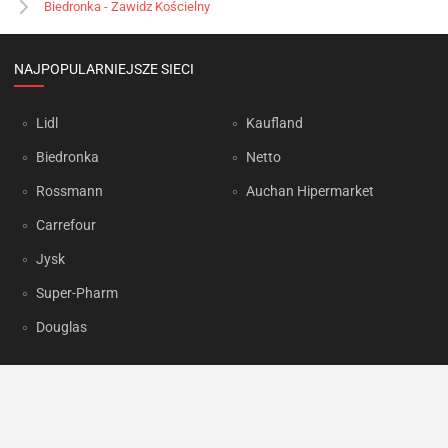
Biedronka - Zawidz Kościelny
NAJPOPULARNIEJSZE SIECI
Lidl
Kaufland
Biedronka
Netto
Rossmann
Auchan Hipermarket
Carrefour
Jysk
Super-Pharm
Douglas
OKAZJUM.PL
Kontakt
Reklama
Prywatność