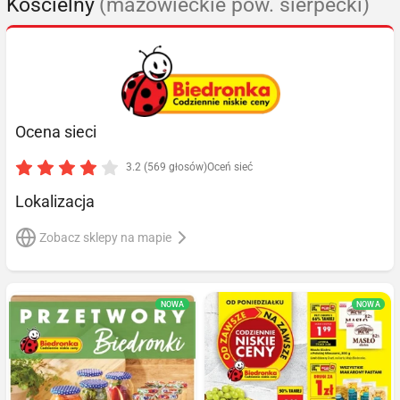
Kościelny
(mazowieckie pow. sierpecki)
Ocena sieci
3.2 (569 głosów)
Oceń sieć
Lokalizacja
Zobacz sklepy na mapie
NOWA
NOWA