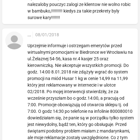
nalezaloby pouczyc zalogi ze klientow nie wolno robic
w bambuko,!!!!!!!!! kiedys za takie przekrety byly
surowe kary!!!!!!!
...
08/01/2018
Uprzejmie informuje i ostrzegam emerytów przed
wirtualnymi promocjami w Biedronce we Wrocławiu na
ul.Żelaznej 54-56, kasa nr.4 kasjer 25 oraz
kierowniczką. Nie akceptuje wszystkich promocji. Do
godz. 14:00 8.01.2018 nie zdążyły wgrać do system
promocji na miód Husar 1 kg w cenie 14,99 na 11,99
który jest reklamowany w internecie i w ulotce
02/2018. Po mojej interwencji stwierdziły, że za
wcześnie przyszłam bo o godz.14:00, a pracują od
7:00. Promocje obowiązują od otwarcia sklepu tj. od
7:00. O godz 14:30 po telefonie na infolinie 800080010
dowiedziałam się, że panie są w porządku tylko system
jest niewydolny, bądź ten, który go obsługuje. Przed
świętami podobny problem miałam z mandarynkami,
ale moje reklamacje zostały uwzględnione. Co z tym