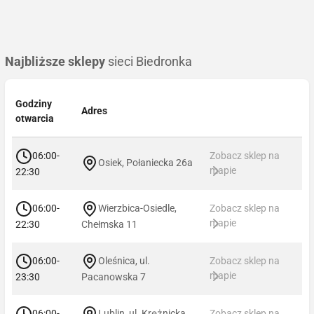
Najbliższe sklepy
sieci Biedronka
Godziny
Adres
otwarcia
06:00-
Zobacz sklep na
Osiek, Połaniecka 26a
mapie
22:30
06:00-
Wierzbica-Osiedle,
Zobacz sklep na
mapie
22:30
Chełmska 11
06:00-
Oleśnica, ul.
Zobacz sklep na
mapie
23:30
Pacanowska 7
06:00-
Lublin, ul. Krężnicka
Zobacz sklep na