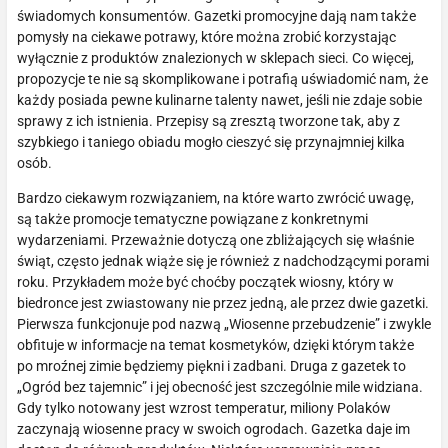
świadomych konsumentów. Gazetki promocyjne dają nam także
pomysły na ciekawe potrawy, które można zrobić korzystając
wyłącznie z produktów znalezionych w sklepach sieci. Co więcej,
propozycje te nie są skomplikowane i potrafią uświadomić nam, że
każdy posiada pewne kulinarne talenty nawet, jeśli nie zdaje sobie
sprawy z ich istnienia. Przepisy są zresztą tworzone tak, aby z
szybkiego i taniego obiadu mogło cieszyć się przynajmniej kilka
osób.
Bardzo ciekawym rozwiązaniem, na które warto zwrócić uwagę,
są także promocje tematyczne powiązane z konkretnymi
wydarzeniami. Przeważnie dotyczą one zbliżających się właśnie
świąt, często jednak wiąże się je również z nadchodzącymi porami
roku. Przykładem może być choćby początek wiosny, który w
biedronce jest zwiastowany nie przez jedną, ale przez dwie gazetki.
Pierwsza funkcjonuje pod nazwą „Wiosenne przebudzenie” i zwykle
obfituje w informacje na temat kosmetyków, dzięki którym także
po mroźnej zimie będziemy piękni i zadbani. Druga z gazetek to
„Ogród bez tajemnic” i jej obecność jest szczególnie mile widziana.
Gdy tylko notowany jest wzrost temperatur, miliony Polaków
zaczynają wiosenne pracy w swoich ogrodach. Gazetka daje im