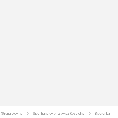
Strona główna
Sieci handlowe - Zawidz Kościelny
Biedronka