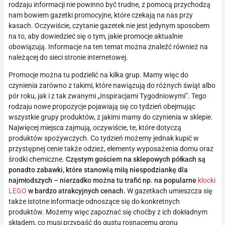
rodzaju informacji nie powinno być trudne, z pomocą przychodzą
nam bowiem gazetki promocyjne, które czekają na nas przy
kasach. Oczywiście, czytanie gazetek nie jest jedynym sposobem
na to, aby dowiedzieć się o tym, jakie promocje aktualnie
obowiązują. Informacje na ten temat można znaleźć również na
należącej do sieci stronie internetowej.
Promocje można tu podzielić na kilka grup. Mamy więc do
czynienia zarówno z takimi, które nawiązują do różnych świąt albo
pór roku, jak i z tak zwanymi „Inspiracjami Tygodniowymi”. Tego
rodzaju nowe propozycje pojawiają się co tydzień obejmując
wszystkie grupy produktów, z jakimi mamy do czynienia w sklepie.
Najwięcej miejsca zajmują, oczywiście, te, które dotyczą
produktów spożywczych. Co tydzień możemy jednak kupić w
przystępnej cenie także odzież, elementy wyposażenia domu oraz
środki chemiczne.
Częstym gościem na sklepowych półkach są
ponadto zabawki, które stanowią miłą niespodziankę dla
najmłodszych – nierzadko można tu trafić np. na popularne
klocki
LEGO
w bardzo atrakcyjnych cenach.
W gazetkach umieszcza się
także istotne informacje odnoszące się do konkretnych
produktów. Możemy więc zapoznać się choćby z ich dokładnym
składem, co musi przypaść do gustu rosnącemu gronu