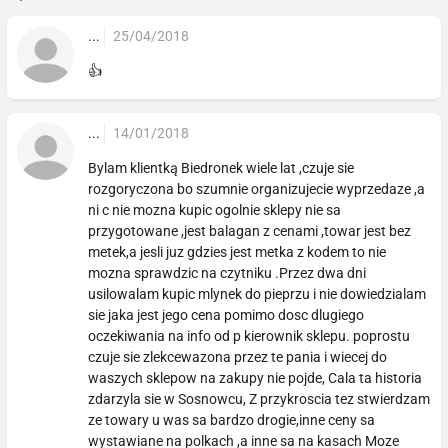
...
25/04/2018
👍
...
14/01/2018
Bylam klientką Biedronek wiele lat ,czuje sie
rozgoryczona bo szumnie organizujecie wyprzedaze ,a
ni c nie mozna kupic ogolnie sklepy nie sa
przygotowane ,jest balagan z cenami ,towar jest bez
metek,a jesli juz gdzies jest metka z kodem to nie
mozna sprawdzic na czytniku .Przez dwa dni
usilowalam kupic mlynek do pieprzu i nie dowiedzialam
sie jaka jest jego cena pomimo dosc dlugiego
oczekiwania na info od p kierownik sklepu. poprostu
czuje sie zlekcewazona przez te pania i wiecej do
waszych sklepow na zakupy nie pojde, Cala ta historia
zdarzyla sie w Sosnowcu, Z przykroscia tez stwierdzam
ze towary u was sa bardzo drogie,inne ceny sa
wystawiane na polkach ,a inne sa na kasach Moze