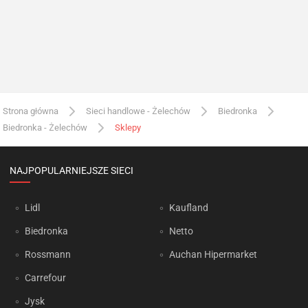
Strona główna
Sieci handlowe - Żelechów
Biedronka
Biedronka - Żelechów
Sklepy
NAJPOPULARNIEJSZE SIECI
Lidl
Kaufland
Biedronka
Netto
Rossmann
Auchan Hipermarket
Carrefour
Jysk