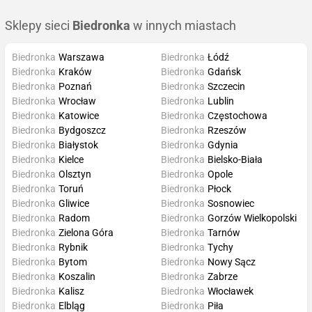
Sklepy sieci
Biedronka
w innych miastach
Biedronka
Warszawa
Biedronka
Łódź
Biedronka
Kraków
Biedronka
Gdańsk
Biedronka
Poznań
Biedronka
Szczecin
Biedronka
Wrocław
Biedronka
Lublin
Biedronka
Katowice
Biedronka
Częstochowa
Biedronka
Bydgoszcz
Biedronka
Rzeszów
Biedronka
Białystok
Biedronka
Gdynia
Biedronka
Kielce
Biedronka
Bielsko-Biała
Biedronka
Olsztyn
Biedronka
Opole
Biedronka
Toruń
Biedronka
Płock
Biedronka
Gliwice
Biedronka
Sosnowiec
Biedronka
Radom
Biedronka
Gorzów Wielkopolski
Biedronka
Zielona Góra
Biedronka
Tarnów
Biedronka
Rybnik
Biedronka
Tychy
Biedronka
Bytom
Biedronka
Nowy Sącz
Biedronka
Koszalin
Biedronka
Zabrze
Biedronka
Kalisz
Biedronka
Włocławek
Biedronka
Elbląg
Biedronka
Piła