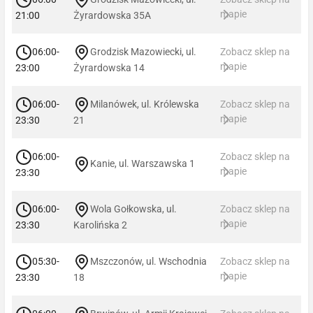
mapie
21:00
Żyrardowska 35A
06:00-
Grodzisk Mazowiecki, ul.
Zobacz sklep na
mapie
23:00
Żyrardowska 14
06:00-
Milanówek, ul. Królewska
Zobacz sklep na
mapie
23:30
21
06:00-
Zobacz sklep na
Kanie, ul. Warszawska 1
mapie
23:30
06:00-
Wola Gołkowska, ul.
Zobacz sklep na
mapie
23:30
Karolińska 2
05:30-
Mszczonów, ul. Wschodnia
Zobacz sklep na
mapie
23:30
18