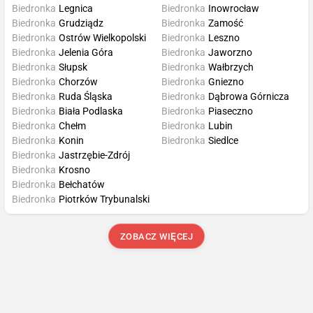
Biedronka
Legnica
Biedronka
Inowrocław
Biedronka
Grudziądz
Biedronka
Zamość
Biedronka
Ostrów Wielkopolski
Biedronka
Leszno
Biedronka
Jelenia Góra
Biedronka
Jaworzno
Biedronka
Słupsk
Biedronka
Wałbrzych
Biedronka
Chorzów
Biedronka
Gniezno
Biedronka
Ruda Śląska
Biedronka
Dąbrowa Górnicza
Biedronka
Biała Podlaska
Biedronka
Piaseczno
Biedronka
Chełm
Biedronka
Lubin
Biedronka
Konin
Biedronka
Siedlce
Biedronka
Jastrzębie-Zdrój
Biedronka
Krosno
Biedronka
Bełchatów
Biedronka
Piotrków Trybunalski
ZOBACZ WIĘCEJ