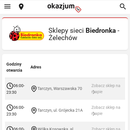
Sklepy sieci
Biedronka
-
Żelechów
Godziny
Adres
otwarcia
06:00-
Zobacz sklep na
Tarczyn, Warszawska 70
mapie
23:30
06:00-
Zobacz sklep na
Tarczyn, ul. Grójecka 21A
mapie
23:30
06:00-
Wólka Kosowska, al.
Zobacz sklep na