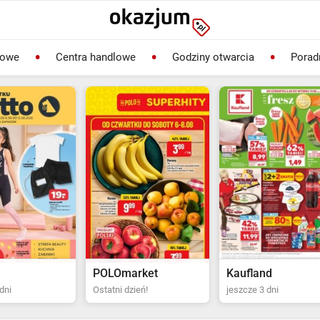
lowe
Centra handlowe
Godziny otwarcia
Porad
rket
Kaufland
Biedronka
ień!
jeszcze 3 dni
Ostatni dzień!