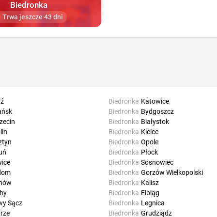
Biedronka
Trwa jeszcze 43 dni
ź
Biedronka
Katowice
ańsk
Biedronka
Bydgoszcz
zecin
Biedronka
Białystok
lin
Biedronka
Kielce
ztyn
Biedronka
Opole
uń
Biedronka
Płock
wice
Biedronka
Sosnowiec
dom
Biedronka
Gorzów Wielkopolski
rnów
Biedronka
Kalisz
hy
Biedronka
Elbląg
y Sącz
Biedronka
Legnica
rze
Biedronka
Grudziądz