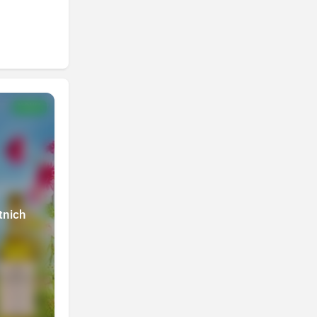
NOWA
tnich