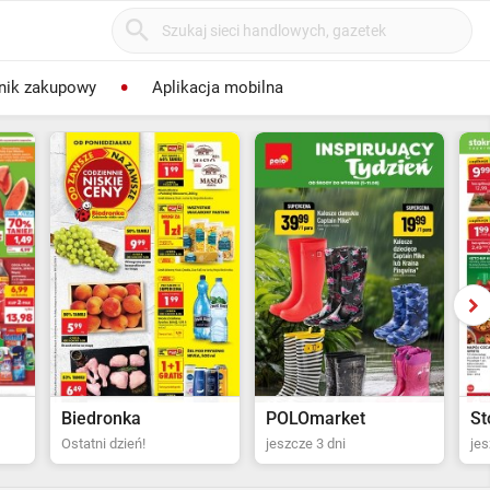
nik zakupowy
Aplikacja mobilna
POLOmarket
Stokrotka Supermarket
Dr
jeszcze 3 dni
jeszcze 4 dni
jes