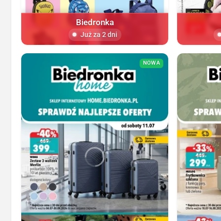
Biedronka
Już za 2 dni
NOWA