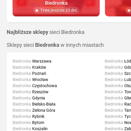
Biedronka
Trwa jeszcze 23 dni
Najbliższe sklepy
sieci Biedronka
Sklepy sieci
Biedronka
w innych miastach
Biedronka
Warszawa
Biedronka
Łód
Biedronka
Kraków
Biedronka
Gd
Biedronka
Poznań
Biedronka
Szc
Biedronka
Wrocław
Biedronka
Lub
Biedronka
Częstochowa
Biedronka
Ols
Biedronka
Rzeszów
Biedronka
Tor
Biedronka
Gdynia
Biedronka
Gli
Biedronka
Bielsko-Biała
Biedronka
Ra
Biedronka
Zielona Góra
Biedronka
Ta
Biedronka
Rybnik
Biedronka
Tyc
Biedronka
Bytom
Biedronka
Now
Biedronka
Koszalin
Biedronka
Zab