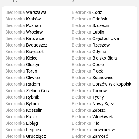
Biedronka
Warszawa
Biedronka
Łódź
Biedronka
Kraków
Biedronka
Gdańsk
Biedronka
Poznań
Biedronka
Szczecin
Biedronka
Wrocław
Biedronka
Lublin
Biedronka
Katowice
Biedronka
Częstochowa
Biedronka
Bydgoszcz
Biedronka
Rzeszów
Biedronka
Białystok
Biedronka
Gdynia
Biedronka
Kielce
Biedronka
Bielsko-Biała
Biedronka
Olsztyn
Biedronka
Opole
Biedronka
Toruń
Biedronka
Płock
Biedronka
Gliwice
Biedronka
Sosnowiec
Biedronka
Radom
Biedronka
Gorzów Wielkopolski
Biedronka
Zielona Góra
Biedronka
Tarnów
Biedronka
Rybnik
Biedronka
Tychy
Biedronka
Bytom
Biedronka
Nowy Sącz
Biedronka
Koszalin
Biedronka
Zabrze
Biedronka
Kalisz
Biedronka
Włocławek
Biedronka
Elbląg
Biedronka
Piła
Biedronka
Legnica
Biedronka
Inowrocław
Biedronka
Grudziądz
Biedronka
Zamość