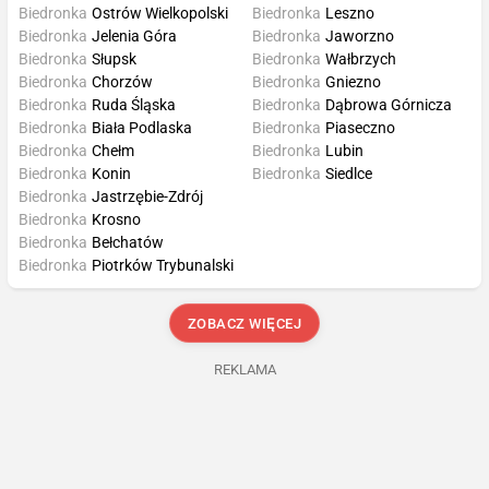
Biedronka
Ostrów Wielkopolski
Biedronka
Leszno
Biedronka
Jelenia Góra
Biedronka
Jaworzno
Biedronka
Słupsk
Biedronka
Wałbrzych
Biedronka
Chorzów
Biedronka
Gniezno
Biedronka
Ruda Śląska
Biedronka
Dąbrowa Górnicza
Biedronka
Biała Podlaska
Biedronka
Piaseczno
Biedronka
Chełm
Biedronka
Lubin
Biedronka
Konin
Biedronka
Siedlce
Biedronka
Jastrzębie-Zdrój
Biedronka
Krosno
Biedronka
Bełchatów
Biedronka
Piotrków Trybunalski
ZOBACZ WIĘCEJ
REKLAMA