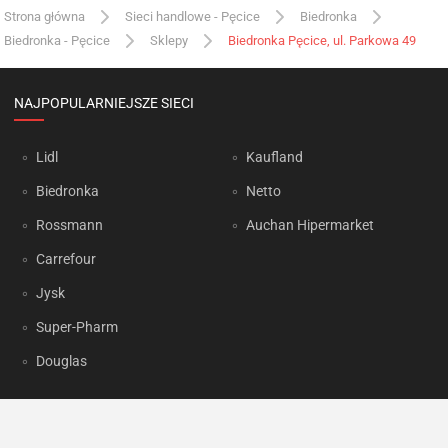
Strona główna
Sieci handlowe - Pęcice
Biedronka
Biedronka - Pęcice
Sklepy
Biedronka Pęcice, ul. Parkowa 49
NAJPOPULARNIEJSZE SIECI
Lidl
Kaufland
Biedronka
Netto
Rossmann
Auchan Hipermarket
Carrefour
Jysk
Super-Pharm
Douglas
OKAZJUM.PL