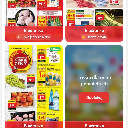
Biedronka
Biedronka
Trwa jeszcze 6 dni
Ostatnie 24h
NOWA
NOWA
Treści dla osób
pełnoletnich
Odblokuj
Biedronka
Biedronka