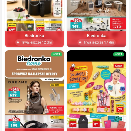
Biedronka
Biedronka
Trwa jeszcze 12 dni
Trwa jeszcze 17 dni
NOWA
NOWA