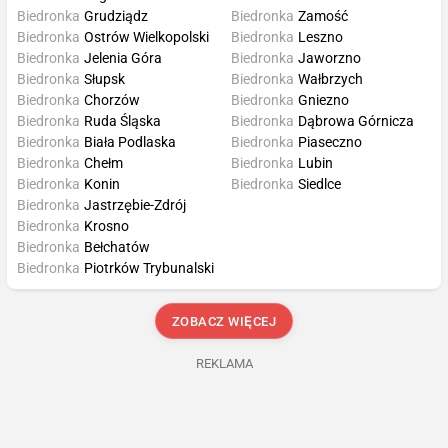
Biedronka
Grudziądz
Biedronka
Zamość
Biedronka
Ostrów Wielkopolski
Biedronka
Leszno
Biedronka
Jelenia Góra
Biedronka
Jaworzno
Biedronka
Słupsk
Biedronka
Wałbrzych
Biedronka
Chorzów
Biedronka
Gniezno
Biedronka
Ruda Śląska
Biedronka
Dąbrowa Górnicza
Biedronka
Biała Podlaska
Biedronka
Piaseczno
Biedronka
Chełm
Biedronka
Lubin
Biedronka
Konin
Biedronka
Siedlce
Biedronka
Jastrzębie-Zdrój
Biedronka
Krosno
Biedronka
Bełchatów
Biedronka
Piotrków Trybunalski
ZOBACZ WIĘCEJ
REKLAMA