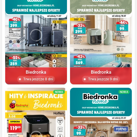
Biedronka
Biedronka
Trwa jeszcze 8 dni
Trwa jeszcze 9 dni
NOWA
NOWA