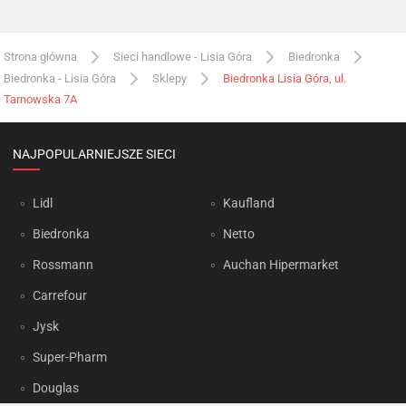
Strona główna
Sieci handlowe - Lisia Góra
Biedronka
Biedronka - Lisia Góra
Sklepy
Biedronka Lisia Góra, ul.
Tarnowska 7A
NAJPOPULARNIEJSZE SIECI
Lidl
Kaufland
Biedronka
Netto
Rossmann
Auchan Hipermarket
Carrefour
Jysk
Super-Pharm
Douglas