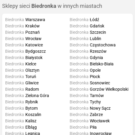
Sklepy sieci
Biedronka
w innych miastach
Biedronka
Warszawa
Biedronka
Łódź
Biedronka
Kraków
Biedronka
Gdańsk
Biedronka
Poznań
Biedronka
Szczecin
Biedronka
Wrocław
Biedronka
Lublin
Biedronka
Katowice
Biedronka
Częstochowa
Biedronka
Bydgoszcz
Biedronka
Rzeszów
Biedronka
Białystok
Biedronka
Gdynia
Biedronka
Kielce
Biedronka
Bielsko-Biała
Biedronka
Olsztyn
Biedronka
Opole
Biedronka
Toruń
Biedronka
Płock
Biedronka
Gliwice
Biedronka
Sosnowiec
Biedronka
Radom
Biedronka
Gorzów Wielkopolski
Biedronka
Zielona Góra
Biedronka
Tarnów
Biedronka
Rybnik
Biedronka
Tychy
Biedronka
Bytom
Biedronka
Nowy Sącz
Biedronka
Koszalin
Biedronka
Zabrze
Biedronka
Kalisz
Biedronka
Włocławek
Biedronka
Elbląg
Biedronka
Piła
Biedronka
Legnica
Biedronka
Inowrocław