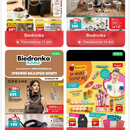
Biedronka
Biedronka
Trwa jeszcze 11 dni
Trwa jeszcze 16 dni
NOWA
NOWA