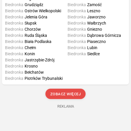
Biedronka
Grudziądz
Biedronka
Zamość
Biedronka
Ostrów Wielkopolski
Biedronka
Leszno
Biedronka
Jelenia Góra
Biedronka
Jaworzno
Biedronka
Słupsk
Biedronka
Wałbrzych
Biedronka
Chorzów
Biedronka
Gniezno
Biedronka
Ruda Śląska
Biedronka
Dąbrowa Górnicza
Biedronka
Biała Podlaska
Biedronka
Piaseczno
Biedronka
Chełm
Biedronka
Lubin
Biedronka
Konin
Biedronka
Siedlce
Biedronka
Jastrzębie-Zdrój
Biedronka
Krosno
Biedronka
Bełchatów
Biedronka
Piotrków Trybunalski
ZOBACZ WIĘCEJ
REKLAMA