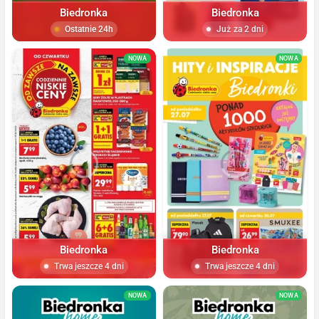
Biedronka
Biedronka
Ostatnie 24h
Już za 2 dni
NOWA
NOWA
Biedronka
Biedronka
Trwa jeszcze 4 dni
Trwa jeszcze 4 dni
NOWA
NOWA