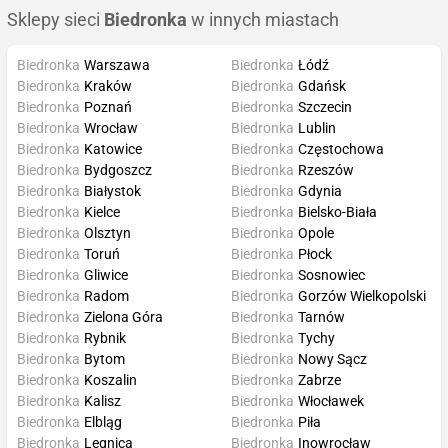
Sklepy sieci
Biedronka
w innych miastach
Biedronka
Warszawa
Biedronka
Łódź
Biedronka
Kraków
Biedronka
Gdańsk
Biedronka
Poznań
Biedronka
Szczecin
Biedronka
Wrocław
Biedronka
Lublin
Biedronka
Katowice
Biedronka
Częstochowa
Biedronka
Bydgoszcz
Biedronka
Rzeszów
Biedronka
Białystok
Biedronka
Gdynia
Biedronka
Kielce
Biedronka
Bielsko-Biała
Biedronka
Olsztyn
Biedronka
Opole
Biedronka
Toruń
Biedronka
Płock
Biedronka
Gliwice
Biedronka
Sosnowiec
Biedronka
Radom
Biedronka
Gorzów Wielkopolski
Biedronka
Zielona Góra
Biedronka
Tarnów
Biedronka
Rybnik
Biedronka
Tychy
Biedronka
Bytom
Biedronka
Nowy Sącz
Biedronka
Koszalin
Biedronka
Zabrze
Biedronka
Kalisz
Biedronka
Włocławek
Biedronka
Elbląg
Biedronka
Piła
Biedronka
Legnica
Biedronka
Inowrocław