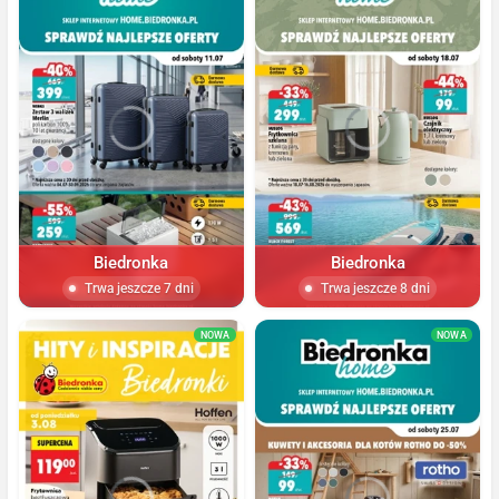
Biedronka
Biedronka
Trwa jeszcze 7 dni
Trwa jeszcze 8 dni
NOWA
NOWA