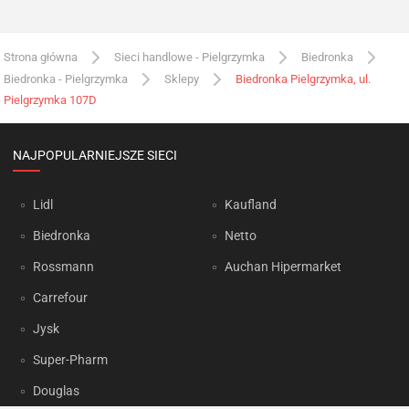
Strona główna
Sieci handlowe - Pielgrzymka
Biedronka
Biedronka - Pielgrzymka
Sklepy
Biedronka Pielgrzymka, ul.
Pielgrzymka 107D
NAJPOPULARNIEJSZE SIECI
Lidl
Kaufland
Biedronka
Netto
Rossmann
Auchan Hipermarket
Carrefour
Jysk
Super-Pharm
Douglas