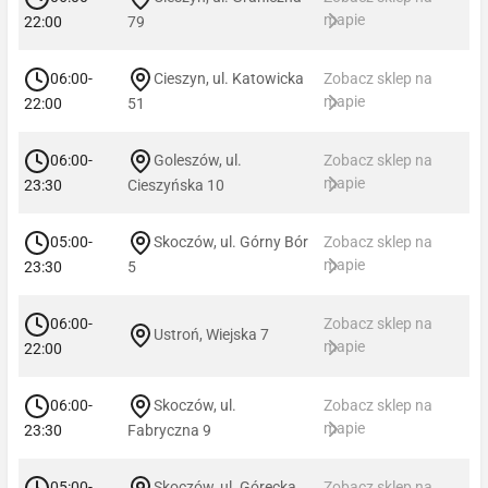
mapie
22:00
79
06:00-
Cieszyn, ul. Katowicka
Zobacz sklep na
mapie
22:00
51
06:00-
Goleszów, ul.
Zobacz sklep na
mapie
23:30
Cieszyńska 10
05:00-
Skoczów, ul. Górny Bór
Zobacz sklep na
mapie
23:30
5
06:00-
Zobacz sklep na
Ustroń, Wiejska 7
mapie
22:00
06:00-
Skoczów, ul.
Zobacz sklep na
mapie
23:30
Fabryczna 9
05:00-
Skoczów, ul. Górecka
Zobacz sklep na