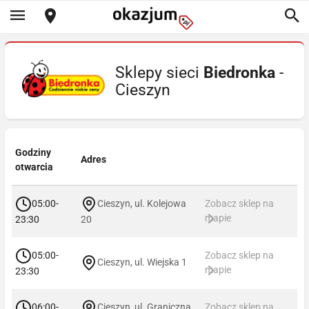
Sklepy sieci
Biedronka
-
Cieszyn
Godziny
Adres
otwarcia
05:00-
Cieszyn, ul. Kolejowa
Zobacz sklep na
mapie
23:30
20
05:00-
Zobacz sklep na
Cieszyn, ul. Wiejska 1
mapie
23:30
06:00-
Cieszyn, ul. Graniczna
Zobacz sklep na