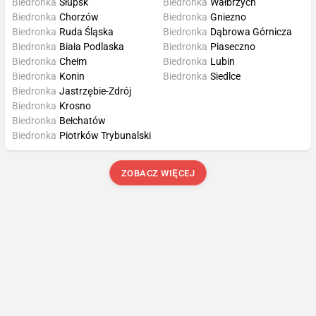
Biedronka
Słupsk
Biedronka
Wałbrzych
Biedronka
Chorzów
Biedronka
Gniezno
Biedronka
Ruda Śląska
Biedronka
Dąbrowa Górnicza
Biedronka
Biała Podlaska
Biedronka
Piaseczno
Biedronka
Chełm
Biedronka
Lubin
Biedronka
Konin
Biedronka
Siedlce
Biedronka
Jastrzębie-Zdrój
Biedronka
Krosno
Biedronka
Bełchatów
Biedronka
Piotrków Trybunalski
ZOBACZ WIĘCEJ