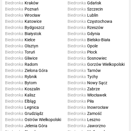
Biedronka
Kraków
Biedronka
Gdańsk
Biedronka
Poznań
Biedronka
Szczecin
Biedronka
Wrocław
Biedronka
Lublin
Biedronka
Katowice
Biedronka
Częstochowa
Biedronka
Bydgoszcz
Biedronka
Rzeszów
Biedronka
Białystok
Biedronka
Gdynia
Biedronka
Kielce
Biedronka
Bielsko-Biała
Biedronka
Olsztyn
Biedronka
Opole
Biedronka
Toruń
Biedronka
Płock
Biedronka
Gliwice
Biedronka
Sosnowiec
Biedronka
Radom
Biedronka
Gorzów Wielkopolski
Biedronka
Zielona Góra
Biedronka
Tarnów
Biedronka
Rybnik
Biedronka
Tychy
Biedronka
Bytom
Biedronka
Nowy Sącz
Biedronka
Koszalin
Biedronka
Zabrze
Biedronka
Kalisz
Biedronka
Włocławek
Biedronka
Elbląg
Biedronka
Piła
Biedronka
Legnica
Biedronka
Inowrocław
Biedronka
Grudziądz
Biedronka
Zamość
Biedronka
Ostrów Wielkopolski
Biedronka
Leszno
Biedronka
Jelenia Góra
Biedronka
Jaworzno