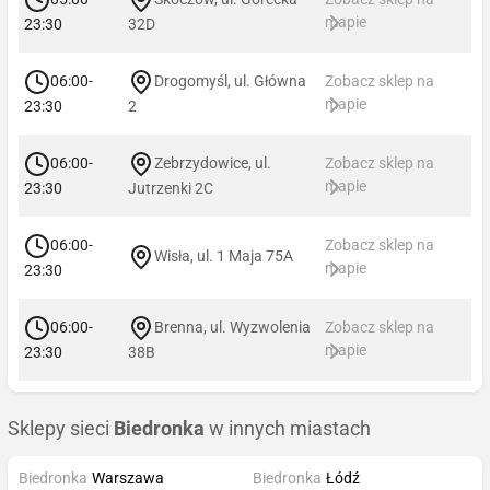
mapie
23:30
32D
06:00-
Drogomyśl, ul. Główna
Zobacz sklep na
mapie
23:30
2
06:00-
Zebrzydowice, ul.
Zobacz sklep na
mapie
23:30
Jutrzenki 2C
06:00-
Zobacz sklep na
Wisła, ul. 1 Maja 75A
mapie
23:30
06:00-
Brenna, ul. Wyzwolenia
Zobacz sklep na
mapie
23:30
38B
Sklepy sieci
Biedronka
w innych miastach
Biedronka
Warszawa
Biedronka
Łódź