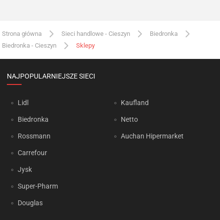
Strona główna
Sieci handlowe - Cieszyn
Biedronka
Biedronka - Cieszyn
Sklepy
NAJPOPULARNIEJSZE SIECI
Lidl
Kaufland
Biedronka
Netto
Rossmann
Auchan Hipermarket
Carrefour
Jysk
Super-Pharm
Douglas