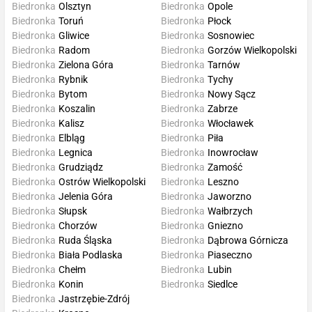
Biedronka
Olsztyn
Biedronka
Opole
Biedronka
Toruń
Biedronka
Płock
Biedronka
Gliwice
Biedronka
Sosnowiec
Biedronka
Radom
Biedronka
Gorzów Wielkopolski
Biedronka
Zielona Góra
Biedronka
Tarnów
Biedronka
Rybnik
Biedronka
Tychy
Biedronka
Bytom
Biedronka
Nowy Sącz
Biedronka
Koszalin
Biedronka
Zabrze
Biedronka
Kalisz
Biedronka
Włocławek
Biedronka
Elbląg
Biedronka
Piła
Biedronka
Legnica
Biedronka
Inowrocław
Biedronka
Grudziądz
Biedronka
Zamość
Biedronka
Ostrów Wielkopolski
Biedronka
Leszno
Biedronka
Jelenia Góra
Biedronka
Jaworzno
Biedronka
Słupsk
Biedronka
Wałbrzych
Biedronka
Chorzów
Biedronka
Gniezno
Biedronka
Ruda Śląska
Biedronka
Dąbrowa Górnicza
Biedronka
Biała Podlaska
Biedronka
Piaseczno
Biedronka
Chełm
Biedronka
Lubin
Biedronka
Konin
Biedronka
Siedlce
Biedronka
Jastrzębie-Zdrój