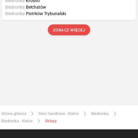
Biedronka
Krosno
Biedronka
Bełchatów
Biedronka
Piotrków Trybunalski
ZOBACZ WIĘCEJ
Strona główna
Sieci handlowe - Kielce
Biedronka
Biedronka - Kielce
Sklepy