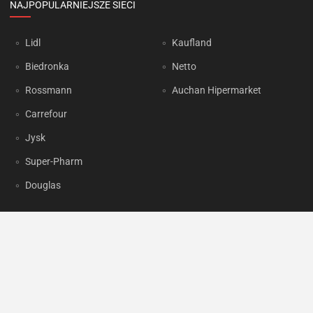
NAJPOPULARNIEJSZE SIECI
Lidl
Kaufland
Biedronka
Netto
Rossmann
Auchan Hipermarket
Carrefour
Jysk
Super-Pharm
Douglas
OKAZJUM.PL
Kontakt
Reklama
Prywatność
Korzystanie z portalu oznacza akceptację
Regulaminu
oraz
Polityki
prywatności
.
Ustawienia preferencji
.