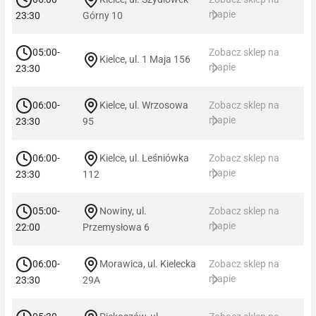
mapie
23:30
Górny 10
05:00-
Zobacz sklep na
Kielce, ul. 1 Maja 156
mapie
23:30
06:00-
Kielce, ul. Wrzosowa
Zobacz sklep na
mapie
23:30
95
06:00-
Kielce, ul. Leśniówka
Zobacz sklep na
mapie
23:30
112
05:00-
Nowiny, ul.
Zobacz sklep na
mapie
22:00
Przemysłowa 6
06:00-
Morawica, ul. Kielecka
Zobacz sklep na
mapie
23:30
29A