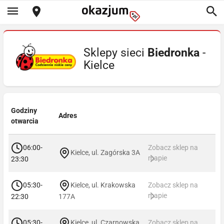
Sklepy sieci
Biedronka
-
Kielce
Godziny
Adres
otwarcia
06:00-
Zobacz sklep na
Kielce, ul. Zagórska 3A
mapie
23:30
05:30-
Kielce, ul. Krakowska
Zobacz sklep na
mapie
22:30
177A
05:30-
Kielce, ul. Czarnowska
Zobacz sklep na