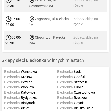
05:30-
Piekoszów, ul.
Zobacz sklep na
mapie
23:30
Czarnowska 54
06:00-
Zagnańsk, ul. Kielecka
Zobacz sklep na
mapie
22:00
1A
06:00-
Chęciny, ul. Kielecka
Zobacz sklep na
mapie
23:30
29A
Sklepy sieci
Biedronka
w innych miastach
Biedronka
Warszawa
Biedronka
Łódź
Biedronka
Kraków
Biedronka
Gdańsk
Biedronka
Poznań
Biedronka
Szczecin
Biedronka
Wrocław
Biedronka
Lublin
Biedronka
Katowice
Biedronka
Częstochowa
Biedronka
Bydgoszcz
Biedronka
Rzeszów
Biedronka
Białystok
Biedronka
Gdynia
Biedronka
Kielce
Biedronka
Bielsko-Biała