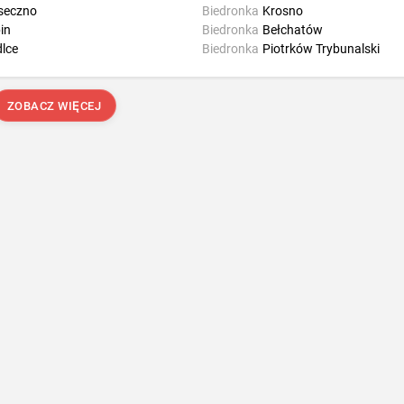
seczno
Biedronka
Krosno
in
Biedronka
Bełchatów
dlce
Biedronka
Piotrków Trybunalski
ZOBACZ WIĘCEJ