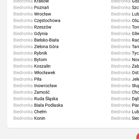
Biedronka
Kraków
Biedronka
Gd
Biedronka
Poznań
Biedronka
Szc
Biedronka
Wrocław
Biedronka
Lub
Biedronka
Częstochowa
Biedronka
Ols
Biedronka
Rzeszów
Biedronka
Tor
Biedronka
Gdynia
Biedronka
Gli
Biedronka
Bielsko-Biała
Biedronka
Ra
Biedronka
Zielona Góra
Biedronka
Ta
Biedronka
Rybnik
Biedronka
Tyc
Biedronka
Bytom
Biedronka
Now
Biedronka
Koszalin
Biedronka
Zab
Biedronka
Włocławek
Biedronka
Ost
Biedronka
Piła
Biedronka
Jel
Biedronka
Inowrocław
Biedronka
Słu
Biedronka
Zamość
Biedronka
Ch
Biedronka
Ruda Śląska
Biedronka
Dąb
Biedronka
Biała Podlaska
Biedronka
Pia
Biedronka
Chełm
Biedronka
Lub
Biedronka
Konin
Biedronka
Sie