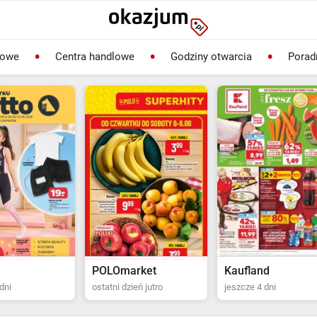
lowe
Centra handlowe
Godziny otwarcia
Porad
rket
Kaufland
Biedronka
ień jutro
jeszcze 4 dni
ostatni dzień jutro