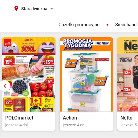
Stara Iwiczna
Gazetki promocyjne
Sieci hand
Action
Netto
POLOma
jeszcze 4 dni
jeszcze 5 dni
ostatni dz