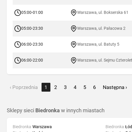
05:00-01:00
Warszawa, ul. Bokserska 61
05:00-23:30
Warszawa, ul. Pałacowa 2
06:00-23:30
Warszawa, ul. Batuty 5
06:00-22:00
Warszawa, ul. Sejmu Czterole
‹ Poprzednia
1
2
3
4
5
6
Następna ›
Sklepy sieci
Biedronka
w innych miastach
Biedronka
Warszawa
Biedronka
Łód