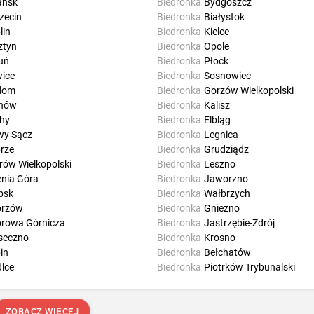
ańsk
Biedronka
Bydgoszcz
zecin
Biedronka
Białystok
lin
Biedronka
Kielce
ztyn
Biedronka
Opole
uń
Biedronka
Płock
wice
Biedronka
Sosnowiec
dom
Biedronka
Gorzów Wielkopolski
rnów
Biedronka
Kalisz
hy
Biedronka
Elbląg
y Sącz
Biedronka
Legnica
rze
Biedronka
Grudziądz
rów Wielkopolski
Biedronka
Leszno
enia Góra
Biedronka
Jaworzno
psk
Biedronka
Wałbrzych
orzów
Biedronka
Gniezno
rowa Górnicza
Biedronka
Jastrzębie-Zdrój
seczno
Biedronka
Krosno
in
Biedronka
Bełchatów
dlce
Biedronka
Piotrków Trybunalski
ZOBACZ WIĘCEJ