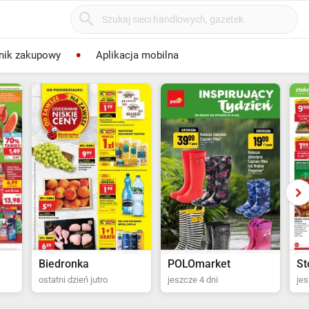
nik zakupowy
Aplikacja mobilna
POLOmarket
Stokrotka Supermarket
Al
jeszcze 4 dni
jeszcze 5 dni
ost