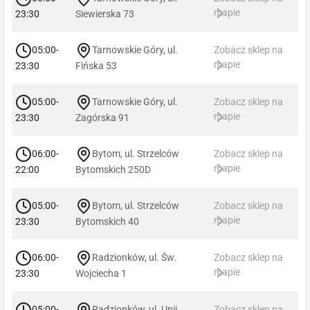
mapie
23:30
Siewierska 73
05:00-
Tarnowskie Góry, ul.
Zobacz sklep na
mapie
23:30
Fińska 53
05:00-
Tarnowskie Góry, ul.
Zobacz sklep na
mapie
23:30
Zagórska 91
06:00-
Bytom, ul. Strzelców
Zobacz sklep na
mapie
22:00
Bytomskich 250D
05:00-
Bytom, ul. Strzelców
Zobacz sklep na
mapie
23:30
Bytomskich 40
06:00-
Radzionków, ul. Św.
Zobacz sklep na
mapie
23:30
Wojciecha 1
05:00-
Radzionków, ul. Unii
Zobacz sklep na