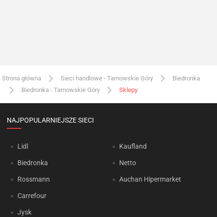
Strona główna
Sieci handlowe - Tarnowskie Góry
Biedronka
Biedronka - Tarnowskie Góry
Sklepy
NAJPOPULARNIEJSZE SIECI
Lidl
Kaufland
Biedronka
Netto
Rossmann
Auchan Hipermarket
Carrefour
Jysk