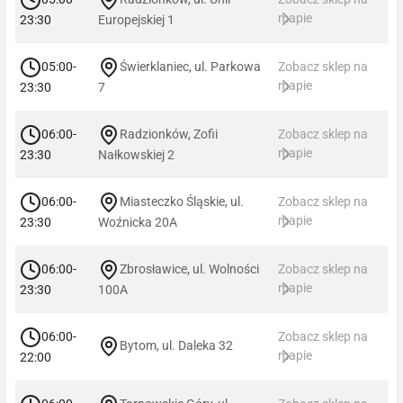
mapie
23:30
Europejskiej 1
05:00-
Świerklaniec, ul. Parkowa
Zobacz sklep na
mapie
23:30
7
06:00-
Radzionków, Zofii
Zobacz sklep na
mapie
23:30
Nałkowskiej 2
06:00-
Miasteczko Śląskie, ul.
Zobacz sklep na
mapie
23:30
Woźnicka 20A
06:00-
Zbrosławice, ul. Wolności
Zobacz sklep na
mapie
23:30
100A
06:00-
Zobacz sklep na
Bytom, ul. Daleka 32
mapie
22:00