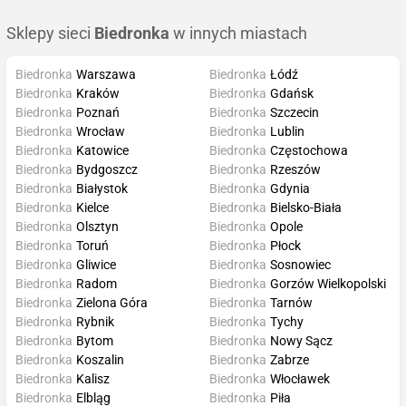
Sklepy sieci
Biedronka
w innych miastach
Biedronka
Warszawa
Biedronka
Łódź
Biedronka
Kraków
Biedronka
Gdańsk
Biedronka
Poznań
Biedronka
Szczecin
Biedronka
Wrocław
Biedronka
Lublin
Biedronka
Katowice
Biedronka
Częstochowa
Biedronka
Bydgoszcz
Biedronka
Rzeszów
Biedronka
Białystok
Biedronka
Gdynia
Biedronka
Kielce
Biedronka
Bielsko-Biała
Biedronka
Olsztyn
Biedronka
Opole
Biedronka
Toruń
Biedronka
Płock
Biedronka
Gliwice
Biedronka
Sosnowiec
Biedronka
Radom
Biedronka
Gorzów Wielkopolski
Biedronka
Zielona Góra
Biedronka
Tarnów
Biedronka
Rybnik
Biedronka
Tychy
Biedronka
Bytom
Biedronka
Nowy Sącz
Biedronka
Koszalin
Biedronka
Zabrze
Biedronka
Kalisz
Biedronka
Włocławek
Biedronka
Elbląg
Biedronka
Piła