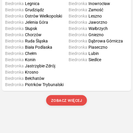
Biedronka
Legnica
Biedronka
Inowrocław
Biedronka
Grudziądz
Biedronka
Zamość
Biedronka
Ostrów Wielkopolski
Biedronka
Leszno
Biedronka
Jelenia Góra
Biedronka
Jaworzno
Biedronka
Słupsk
Biedronka
Wałbrzych
Biedronka
Chorzów
Biedronka
Gniezno
Biedronka
Ruda Śląska
Biedronka
Dąbrowa Górnicza
Biedronka
Biała Podlaska
Biedronka
Piaseczno
Biedronka
Chełm
Biedronka
Lubin
Biedronka
Konin
Biedronka
Siedlce
Biedronka
Jastrzębie-Zdrój
Biedronka
Krosno
Biedronka
Bełchatów
Biedronka
Piotrków Trybunalski
ZOBACZ WIĘCEJ