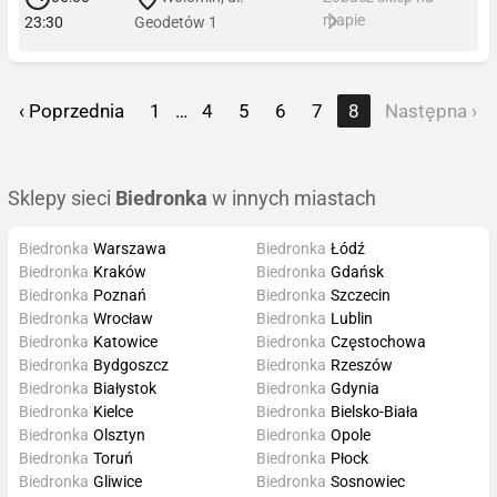
mapie
23:30
Geodetów 1
‹ Poprzednia
1
…
4
5
6
7
8
Następna ›
Sklepy sieci
Biedronka
w innych miastach
Biedronka
Warszawa
Biedronka
Łódź
Biedronka
Kraków
Biedronka
Gdańsk
Biedronka
Poznań
Biedronka
Szczecin
Biedronka
Wrocław
Biedronka
Lublin
Biedronka
Katowice
Biedronka
Częstochowa
Biedronka
Bydgoszcz
Biedronka
Rzeszów
Biedronka
Białystok
Biedronka
Gdynia
Biedronka
Kielce
Biedronka
Bielsko-Biała
Biedronka
Olsztyn
Biedronka
Opole
Biedronka
Toruń
Biedronka
Płock
Biedronka
Gliwice
Biedronka
Sosnowiec