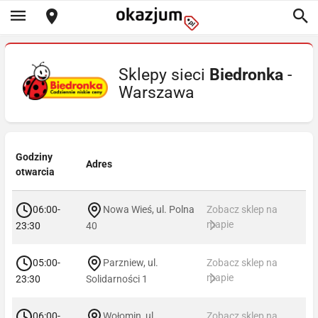
Sklepy sieci
Biedronka
-
Warszawa
Godziny
Adres
otwarcia
06:00-
Nowa Wieś, ul. Polna
Zobacz sklep na
mapie
23:30
40
05:00-
Parzniew, ul.
Zobacz sklep na
mapie
23:30
Solidarności 1
06:00-
Wołomin, ul.
Zobacz sklep na