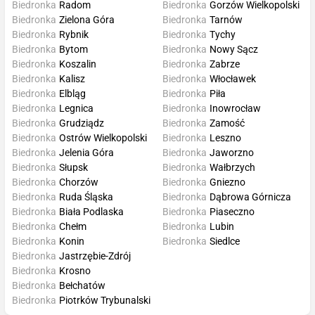
Biedronka
Radom
Biedronka
Gorzów Wielkopolski
Biedronka
Zielona Góra
Biedronka
Tarnów
Biedronka
Rybnik
Biedronka
Tychy
Biedronka
Bytom
Biedronka
Nowy Sącz
Biedronka
Koszalin
Biedronka
Zabrze
Biedronka
Kalisz
Biedronka
Włocławek
Biedronka
Elbląg
Biedronka
Piła
Biedronka
Legnica
Biedronka
Inowrocław
Biedronka
Grudziądz
Biedronka
Zamość
Biedronka
Ostrów Wielkopolski
Biedronka
Leszno
Biedronka
Jelenia Góra
Biedronka
Jaworzno
Biedronka
Słupsk
Biedronka
Wałbrzych
Biedronka
Chorzów
Biedronka
Gniezno
Biedronka
Ruda Śląska
Biedronka
Dąbrowa Górnicza
Biedronka
Biała Podlaska
Biedronka
Piaseczno
Biedronka
Chełm
Biedronka
Lubin
Biedronka
Konin
Biedronka
Siedlce
Biedronka
Jastrzębie-Zdrój
Biedronka
Krosno
Biedronka
Bełchatów
Biedronka
Piotrków Trybunalski