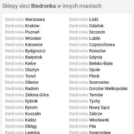
Sklepy sieci
Biedronka
w innych miastach
Biedronka
Warszawa
Biedronka
Łódź
Biedronka
Kraków
Biedronka
Gdańsk
Biedronka
Poznań
Biedronka
Szczecin
Biedronka
Wrocław
Biedronka
Lublin
Biedronka
Katowice
Biedronka
Częstochowa
Biedronka
Bydgoszcz
Biedronka
Rzeszów
Biedronka
Białystok
Biedronka
Gdynia
Biedronka
Kielce
Biedronka
Bielsko-Biała
Biedronka
Olsztyn
Biedronka
Opole
Biedronka
Toruń
Biedronka
Płock
Biedronka
Gliwice
Biedronka
Sosnowiec
Biedronka
Radom
Biedronka
Gorzów Wielkopolski
Biedronka
Zielona Góra
Biedronka
Tarnów
Biedronka
Rybnik
Biedronka
Tychy
Biedronka
Bytom
Biedronka
Nowy Sącz
Biedronka
Koszalin
Biedronka
Zabrze
Biedronka
Kalisz
Biedronka
Włocławek
Biedronka
Elbląg
Biedronka
Piła
Biedronka
Legnica
Biedronka
Inowrocław