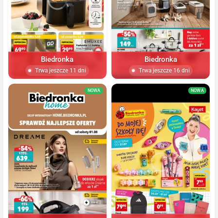
Biedronka
Biedronka
Trwa jeszcze 11 dni
Trwa jeszcze 16 dni
NOWA
NOWA