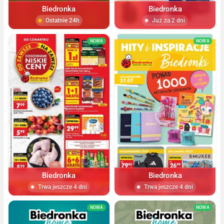
Biedronka
Biedronka
Ostatnie 24h
Już za 2 dni
NOWA
NOWA
Biedronka
Biedronka
Trwa jeszcze 4 dni
Trwa jeszcze 4 dni
NOWA
NOWA