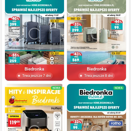
Biedronka
Biedronka
Trwa jeszcze 7 dni
Trwa jeszcze 8 dni
NOWA
NOWA