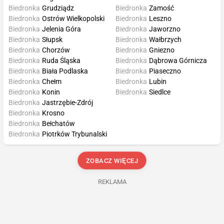
Biedronka
Grudziądz
Biedronka
Zamość
Biedronka
Ostrów Wielkopolski
Biedronka
Leszno
Biedronka
Jelenia Góra
Biedronka
Jaworzno
Biedronka
Słupsk
Biedronka
Wałbrzych
Biedronka
Chorzów
Biedronka
Gniezno
Biedronka
Ruda Śląska
Biedronka
Dąbrowa Górnicza
Biedronka
Biała Podlaska
Biedronka
Piaseczno
Biedronka
Chełm
Biedronka
Lubin
Biedronka
Konin
Biedronka
Siedlce
Biedronka
Jastrzębie-Zdrój
Biedronka
Krosno
Biedronka
Bełchatów
Biedronka
Piotrków Trybunalski
ZOBACZ WIĘCEJ
REKLAMA