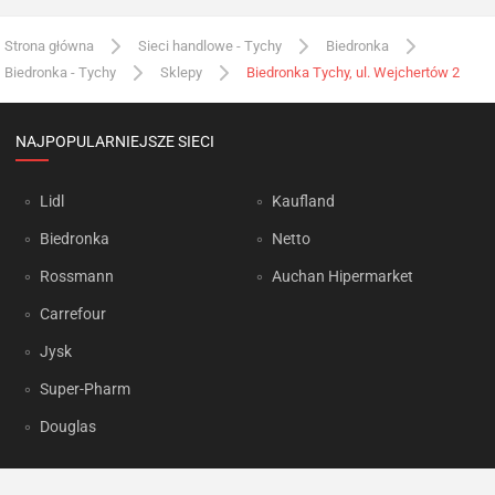
Strona główna
Sieci handlowe - Tychy
Biedronka
Biedronka - Tychy
Sklepy
Biedronka Tychy, ul. Wejchertów 2
NAJPOPULARNIEJSZE SIECI
Lidl
Kaufland
Biedronka
Netto
Rossmann
Auchan Hipermarket
Carrefour
Jysk
Super-Pharm
Douglas
OKAZJUM.PL