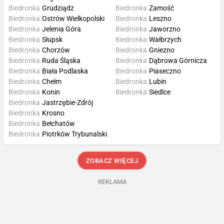
Biedronka
Grudziądz
Biedronka
Zamość
Biedronka
Ostrów Wielkopolski
Biedronka
Leszno
Biedronka
Jelenia Góra
Biedronka
Jaworzno
Biedronka
Słupsk
Biedronka
Wałbrzych
Biedronka
Chorzów
Biedronka
Gniezno
Biedronka
Ruda Śląska
Biedronka
Dąbrowa Górnicza
Biedronka
Biała Podlaska
Biedronka
Piaseczno
Biedronka
Chełm
Biedronka
Lubin
Biedronka
Konin
Biedronka
Siedlce
Biedronka
Jastrzębie-Zdrój
Biedronka
Krosno
Biedronka
Bełchatów
Biedronka
Piotrków Trybunalski
ZOBACZ WIĘCEJ
REKLAMA