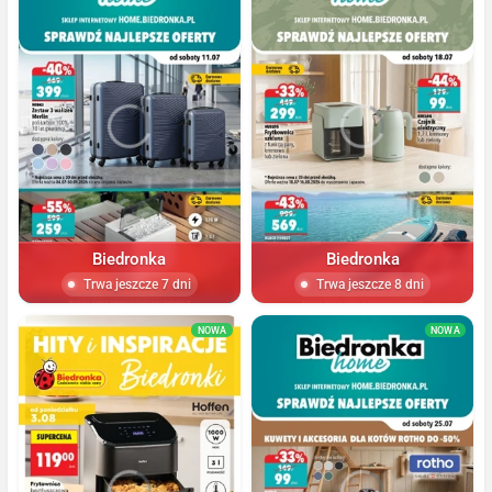
Biedronka
Biedronka
Trwa jeszcze 7 dni
Trwa jeszcze 8 dni
NOWA
NOWA