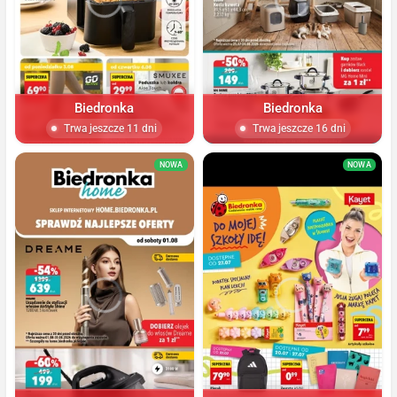
Biedronka
Biedronka
Trwa jeszcze 11 dni
Trwa jeszcze 16 dni
NOWA
NOWA