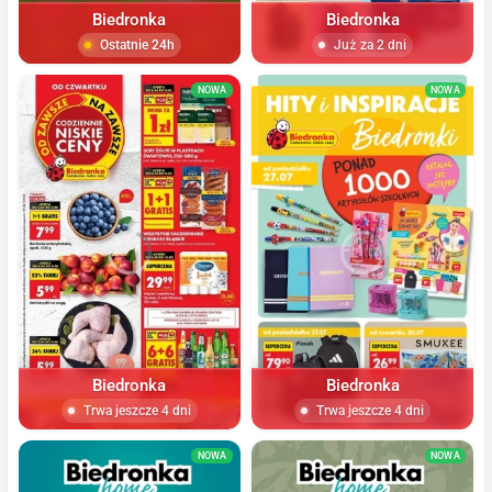
Biedronka
Biedronka
Ostatnie 24h
Już za 2 dni
NOWA
NOWA
Biedronka
Biedronka
Trwa jeszcze 4 dni
Trwa jeszcze 4 dni
NOWA
NOWA