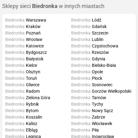
Sklepy sieci
Biedronka
w innych miastach
Biedronka
Warszawa
Biedronka
Łódź
Biedronka
Kraków
Biedronka
Gdańsk
Biedronka
Poznań
Biedronka
Szczecin
Biedronka
Wrocław
Biedronka
Lublin
Biedronka
Katowice
Biedronka
Częstochowa
Biedronka
Bydgoszcz
Biedronka
Rzeszów
Biedronka
Białystok
Biedronka
Gdynia
Biedronka
Kielce
Biedronka
Bielsko-Biała
Biedronka
Olsztyn
Biedronka
Opole
Biedronka
Toruń
Biedronka
Płock
Biedronka
Gliwice
Biedronka
Sosnowiec
Biedronka
Radom
Biedronka
Gorzów Wielkopolski
Biedronka
Zielona Góra
Biedronka
Tarnów
Biedronka
Rybnik
Biedronka
Tychy
Biedronka
Bytom
Biedronka
Nowy Sącz
Biedronka
Koszalin
Biedronka
Zabrze
Biedronka
Kalisz
Biedronka
Włocławek
Biedronka
Elbląg
Biedronka
Piła
Biedronka
Legnica
Biedronka
Inowrocław