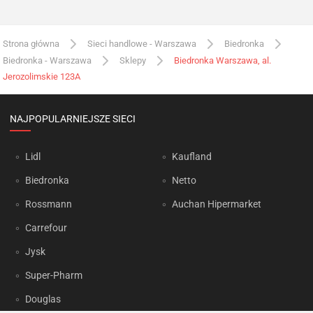
Strona główna
Sieci handlowe - Warszawa
Biedronka
Biedronka - Warszawa
Sklepy
Biedronka Warszawa, al.
Jerozolimskie 123A
NAJPOPULARNIEJSZE SIECI
Lidl
Kaufland
Biedronka
Netto
Rossmann
Auchan Hipermarket
Carrefour
Jysk
Super-Pharm
Douglas