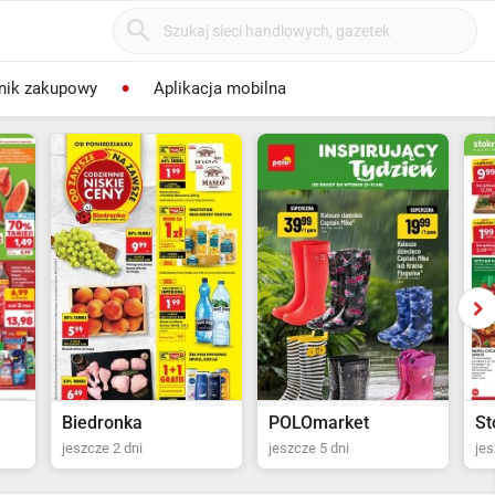
nik zakupowy
Aplikacja mobilna
POLOmarket
Stokrotka Supermarket
Sp
jeszcze 5 dni
jeszcze 6 dni
jes