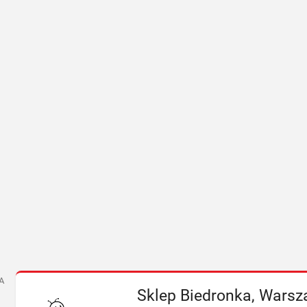
A
Sklep Biedronka, Warsza