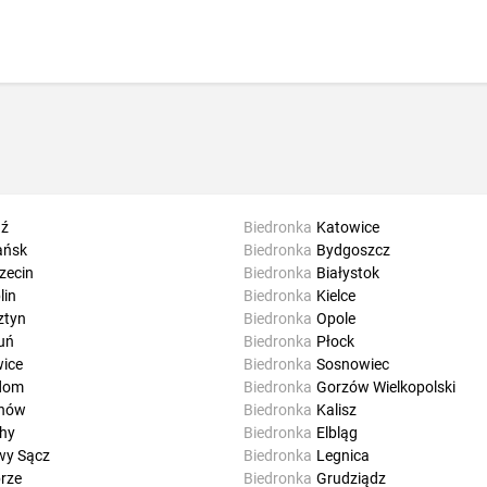
ź
Biedronka
Katowice
ańsk
Biedronka
Bydgoszcz
zecin
Biedronka
Białystok
lin
Biedronka
Kielce
ztyn
Biedronka
Opole
uń
Biedronka
Płock
wice
Biedronka
Sosnowiec
dom
Biedronka
Gorzów Wielkopolski
rnów
Biedronka
Kalisz
hy
Biedronka
Elbląg
y Sącz
Biedronka
Legnica
rze
Biedronka
Grudziądz