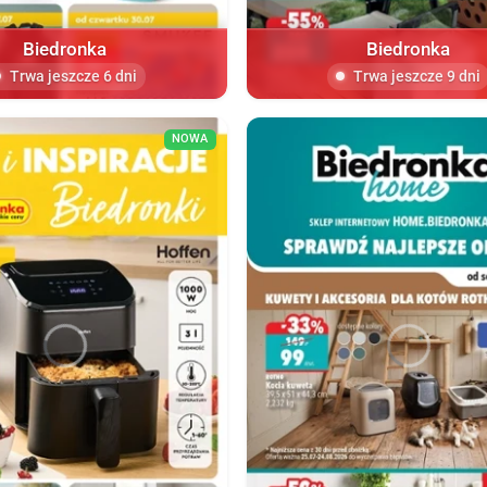
Biedronka
Biedronka
Trwa jeszcze 6 dni
Trwa jeszcze 9 dni
NOWA