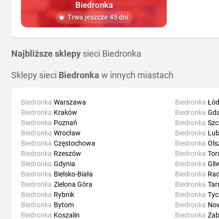
Biedronka
Trwa jeszcze 45 dni
Najbliższe sklepy
sieci Biedronka
Sklepy sieci
Biedronka
w innych miastach
Biedronka
Warszawa
Biedronka
Łód
Biedronka
Kraków
Biedronka
Gd
Biedronka
Poznań
Biedronka
Szc
Biedronka
Wrocław
Biedronka
Lub
Biedronka
Częstochowa
Biedronka
Ols
Biedronka
Rzeszów
Biedronka
Tor
Biedronka
Gdynia
Biedronka
Gli
Biedronka
Bielsko-Biała
Biedronka
Ra
Biedronka
Zielona Góra
Biedronka
Ta
Biedronka
Rybnik
Biedronka
Tyc
Biedronka
Bytom
Biedronka
Now
Biedronka
Koszalin
Biedronka
Zab