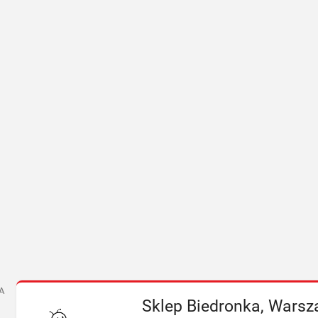
A
Sklep Biedronka, Warsza