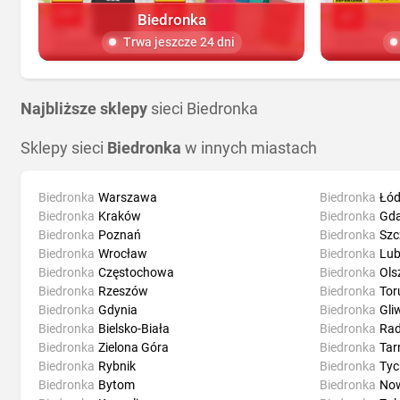
Biedronka
Trwa jeszcze 24 dni
Najbliższe sklepy
sieci Biedronka
Sklepy sieci
Biedronka
w innych miastach
Biedronka
Warszawa
Biedronka
Łód
Biedronka
Kraków
Biedronka
Gd
Biedronka
Poznań
Biedronka
Szc
Biedronka
Wrocław
Biedronka
Lub
Biedronka
Częstochowa
Biedronka
Ols
Biedronka
Rzeszów
Biedronka
Tor
Biedronka
Gdynia
Biedronka
Gli
Biedronka
Bielsko-Biała
Biedronka
Ra
Biedronka
Zielona Góra
Biedronka
Ta
Biedronka
Rybnik
Biedronka
Tyc
Biedronka
Bytom
Biedronka
Now