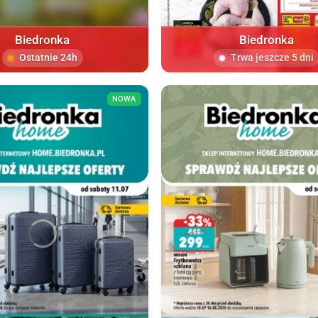
Biedronka
Biedronka
Ostatnie 24h
Trwa jeszcze 5 dni
NOWA