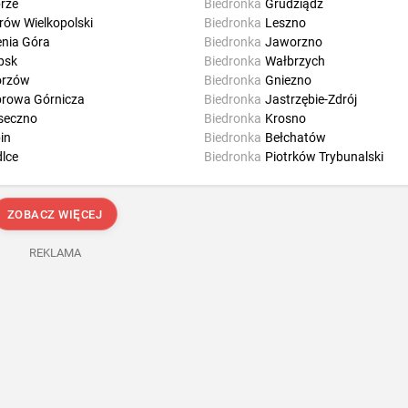
rze
Biedronka
Grudziądz
rów Wielkopolski
Biedronka
Leszno
enia Góra
Biedronka
Jaworzno
psk
Biedronka
Wałbrzych
orzów
Biedronka
Gniezno
rowa Górnicza
Biedronka
Jastrzębie-Zdrój
seczno
Biedronka
Krosno
in
Biedronka
Bełchatów
dlce
Biedronka
Piotrków Trybunalski
ZOBACZ WIĘCEJ
REKLAMA