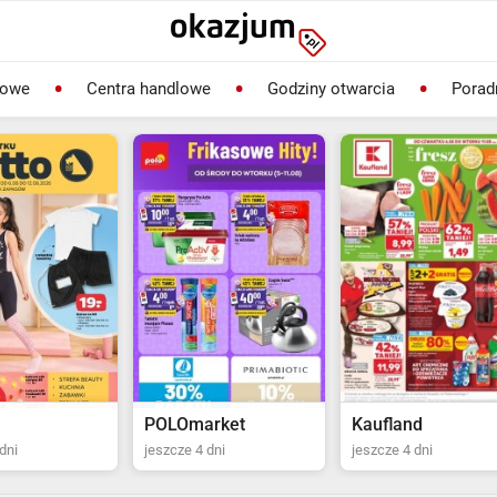
lowe
Centra handlowe
Godziny otwarcia
Porad
rket
Kaufland
Biedronka
dni
jeszcze 4 dni
ostatni dzień jutro