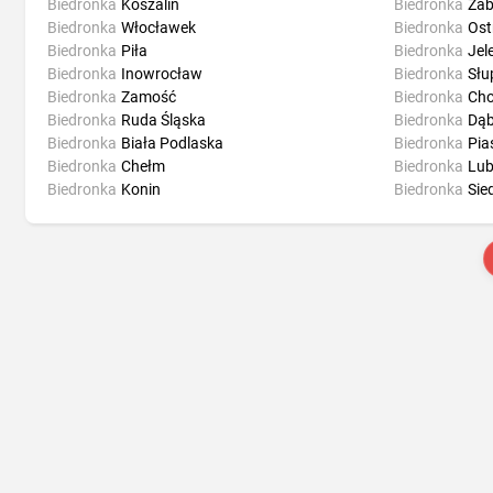
Biedronka
Koszalin
Biedronka
Zab
Biedronka
Włocławek
Biedronka
Ost
Biedronka
Piła
Biedronka
Jel
Biedronka
Inowrocław
Biedronka
Słu
Biedronka
Zamość
Biedronka
Ch
Biedronka
Ruda Śląska
Biedronka
Dąb
Biedronka
Biała Podlaska
Biedronka
Pia
Biedronka
Chełm
Biedronka
Lub
Biedronka
Konin
Biedronka
Sie