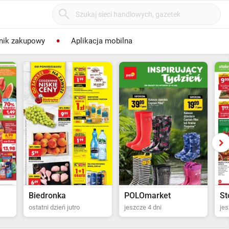
nik zakupowy
Aplikacja mobilna
POLOmarket
Stokrotka Supermarket
P
jeszcze 4 dni
jeszcze 5 dni
ost