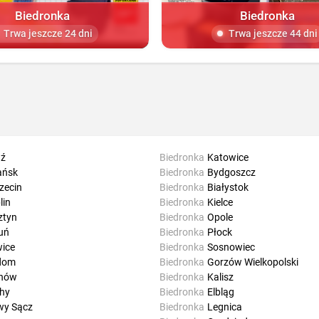
Biedronka
Biedronka
Trwa jeszcze 24 dni
Trwa jeszcze 44 dni
ź
Biedronka
Katowice
ańsk
Biedronka
Bydgoszcz
zecin
Biedronka
Białystok
lin
Biedronka
Kielce
ztyn
Biedronka
Opole
uń
Biedronka
Płock
wice
Biedronka
Sosnowiec
dom
Biedronka
Gorzów Wielkopolski
rnów
Biedronka
Kalisz
hy
Biedronka
Elbląg
y Sącz
Biedronka
Legnica