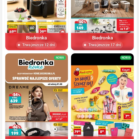
Biedronka
Biedronka
Trwa jeszcze 12 dni
Trwa jeszcze 17 dni
NOWA
NOWA