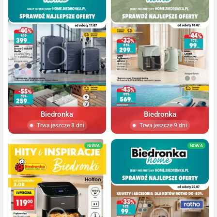
Biedronka
Biedronka
Trwa jeszcze 8 dni
Trwa jeszcze 9 dni
NOWA
NOWA