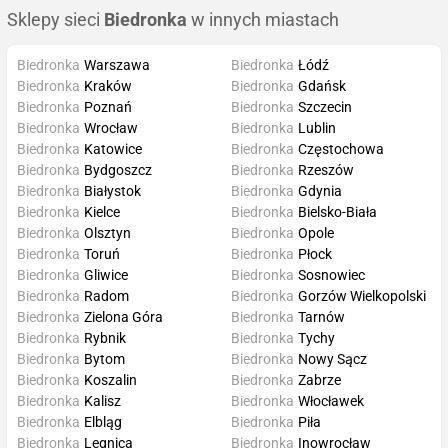
Sklepy sieci
Biedronka
w innych miastach
Biedronka
Warszawa
Biedronka
Łódź
Biedronka
Kraków
Biedronka
Gdańsk
Biedronka
Poznań
Biedronka
Szczecin
Biedronka
Wrocław
Biedronka
Lublin
Biedronka
Katowice
Biedronka
Częstochowa
Biedronka
Bydgoszcz
Biedronka
Rzeszów
Biedronka
Białystok
Biedronka
Gdynia
Biedronka
Kielce
Biedronka
Bielsko-Biała
Biedronka
Olsztyn
Biedronka
Opole
Biedronka
Toruń
Biedronka
Płock
Biedronka
Gliwice
Biedronka
Sosnowiec
Biedronka
Radom
Biedronka
Gorzów Wielkopolski
Biedronka
Zielona Góra
Biedronka
Tarnów
Biedronka
Rybnik
Biedronka
Tychy
Biedronka
Bytom
Biedronka
Nowy Sącz
Biedronka
Koszalin
Biedronka
Zabrze
Biedronka
Kalisz
Biedronka
Włocławek
Biedronka
Elbląg
Biedronka
Piła
Biedronka
Legnica
Biedronka
Inowrocław