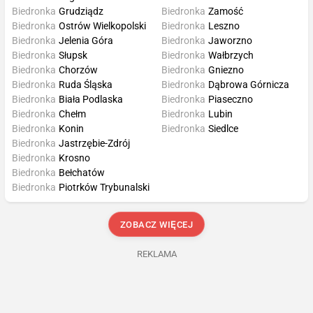
Biedronka
Grudziądz
Biedronka
Zamość
Biedronka
Ostrów Wielkopolski
Biedronka
Leszno
Biedronka
Jelenia Góra
Biedronka
Jaworzno
Biedronka
Słupsk
Biedronka
Wałbrzych
Biedronka
Chorzów
Biedronka
Gniezno
Biedronka
Ruda Śląska
Biedronka
Dąbrowa Górnicza
Biedronka
Biała Podlaska
Biedronka
Piaseczno
Biedronka
Chełm
Biedronka
Lubin
Biedronka
Konin
Biedronka
Siedlce
Biedronka
Jastrzębie-Zdrój
Biedronka
Krosno
Biedronka
Bełchatów
Biedronka
Piotrków Trybunalski
ZOBACZ WIĘCEJ
REKLAMA