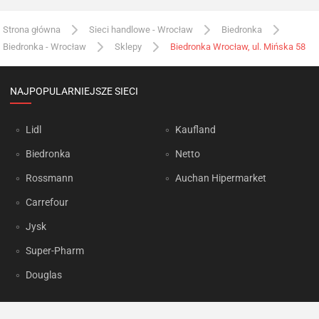
Strona główna
Sieci handlowe - Wrocław
Biedronka
Biedronka - Wrocław
Sklepy
Biedronka Wrocław, ul. Mińska 58
NAJPOPULARNIEJSZE SIECI
Lidl
Kaufland
Biedronka
Netto
Rossmann
Auchan Hipermarket
Carrefour
Jysk
Super-Pharm
Douglas
OKAZJUM.PL