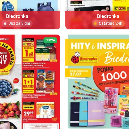
Biedronka
Biedronka
Już za 3 dni
Ostatnie 24h
NOWA