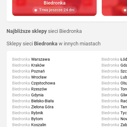
Biedronka
Trwa jeszcze 24 dni
Najbliższe sklepy
sieci Biedronka
Sklepy sieci
Biedronka
w innych miastach
Biedronka
Warszawa
Biedronka
Łód
Biedronka
Kraków
Biedronka
Gd
Biedronka
Poznań
Biedronka
Szc
Biedronka
Wrocław
Biedronka
Lub
Biedronka
Częstochowa
Biedronka
Ols
Biedronka
Rzeszów
Biedronka
Tor
Biedronka
Gdynia
Biedronka
Gli
Biedronka
Bielsko-Biała
Biedronka
Ra
Biedronka
Zielona Góra
Biedronka
Ta
Biedronka
Rybnik
Biedronka
Tyc
Biedronka
Bytom
Biedronka
Now
Biedronka
Koszalin
Biedronka
Zab