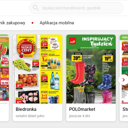
nik zakupowy
Aplikacja mobilna
POLOmarket
Stokrotka Supermarket
Al
jeszcze 4 dni
jeszcze 5 dni
ost