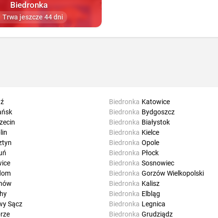
Biedronka
Trwa jeszcze 44 dni
ź
Biedronka
Katowice
ańsk
Biedronka
Bydgoszcz
zecin
Biedronka
Białystok
lin
Biedronka
Kielce
ztyn
Biedronka
Opole
uń
Biedronka
Płock
wice
Biedronka
Sosnowiec
dom
Biedronka
Gorzów Wielkopolski
rnów
Biedronka
Kalisz
hy
Biedronka
Elbląg
y Sącz
Biedronka
Legnica
rze
Biedronka
Grudziądz