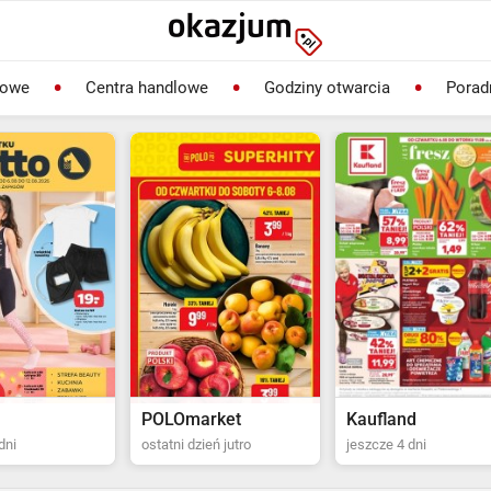
lowe
Centra handlowe
Godziny otwarcia
Porad
rket
Kaufland
Biedronka
ień jutro
jeszcze 4 dni
ostatni dzień jutro