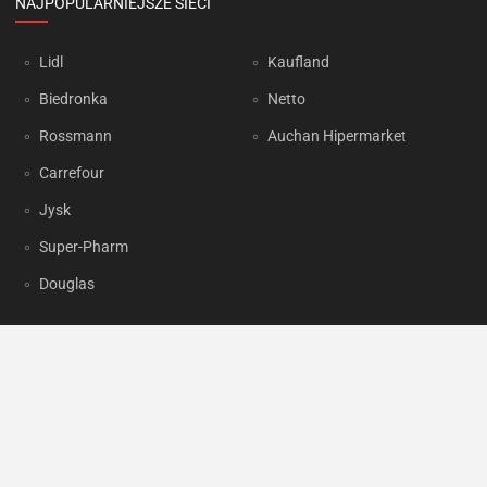
NAJPOPULARNIEJSZE SIECI
Lidl
Kaufland
Biedronka
Netto
Rossmann
Auchan Hipermarket
Carrefour
Jysk
Super-Pharm
Douglas
OKAZJUM.PL
Kontakt
Reklama
Prywatność
Korzystanie z portalu oznacza akceptację
Regulaminu
oraz
Polityki
prywatności
.
Ustawienia preferencji
.