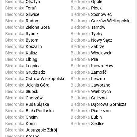
Biedronka
Olsztyn
Biedronka
Opole
Biedronka
Toruń
Biedronka
Płock
Biedronka
Gliwice
Biedronka
Sosnowiec
Biedronka
Radom
Biedronka
Gorzów Wielkopolski
Biedronka
Zielona Góra
Biedronka
Tarnów
Biedronka
Rybnik
Biedronka
Tychy
Biedronka
Bytom
Biedronka
Nowy Sącz
Biedronka
Koszalin
Biedronka
Zabrze
Biedronka
Kalisz
Biedronka
Włocławek
Biedronka
Elbląg
Biedronka
Piła
Biedronka
Legnica
Biedronka
Inowrocław
Biedronka
Grudziądz
Biedronka
Zamość
Biedronka
Ostrów Wielkopolski
Biedronka
Leszno
Biedronka
Jelenia Góra
Biedronka
Jaworzno
Biedronka
Słupsk
Biedronka
Wałbrzych
Biedronka
Chorzów
Biedronka
Gniezno
Biedronka
Ruda Śląska
Biedronka
Dąbrowa Górnicza
Biedronka
Biała Podlaska
Biedronka
Piaseczno
Biedronka
Chełm
Biedronka
Lubin
Biedronka
Konin
Biedronka
Siedlce
Biedronka
Jastrzębie-Zdrój
Biedronka
Krosno