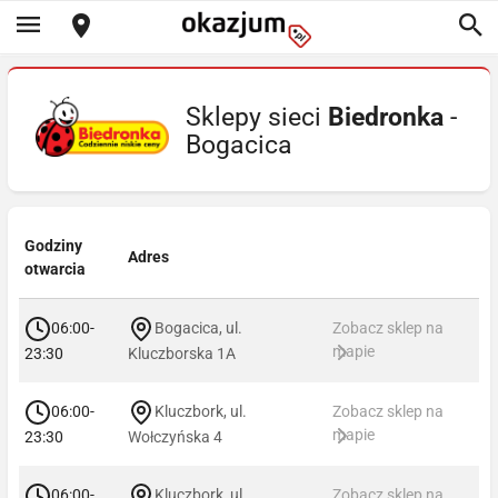
Sklepy sieci
Biedronka
-
Bogacica
Godziny
Adres
otwarcia
06:00-
Bogacica, ul.
Zobacz sklep na
mapie
23:30
Kluczborska 1A
06:00-
Kluczbork, ul.
Zobacz sklep na
mapie
23:30
Wołczyńska 4
06:00-
Kluczbork, ul.
Zobacz sklep na