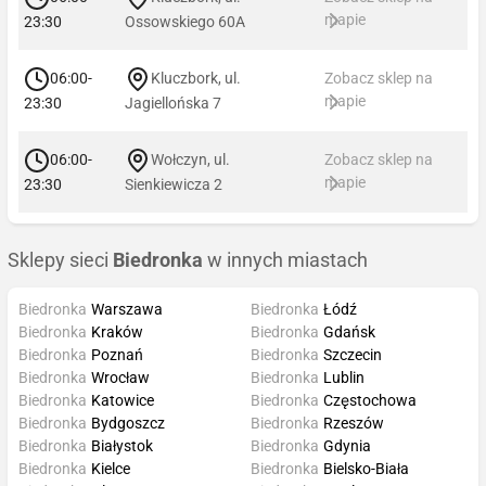
mapie
23:30
Ossowskiego 60A
06:00-
Kluczbork, ul.
Zobacz sklep na
mapie
23:30
Jagiellońska 7
06:00-
Wołczyn, ul.
Zobacz sklep na
mapie
23:30
Sienkiewicza 2
Sklepy sieci
Biedronka
w innych miastach
Biedronka
Warszawa
Biedronka
Łódź
Biedronka
Kraków
Biedronka
Gdańsk
Biedronka
Poznań
Biedronka
Szczecin
Biedronka
Wrocław
Biedronka
Lublin
Biedronka
Katowice
Biedronka
Częstochowa
Biedronka
Bydgoszcz
Biedronka
Rzeszów
Biedronka
Białystok
Biedronka
Gdynia
Biedronka
Kielce
Biedronka
Bielsko-Biała