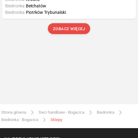
Biedronka
Bełchatów
Biedronka
Piotrków Trybunalski
ZOBACZ WIĘCEJ
Strona główna
Sieci handlowe - Bogacica
Biedronka
Biedronka - Bogacica
Sklepy