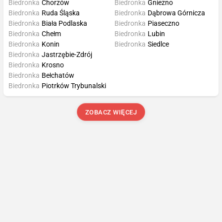
Biedronka
Chorzów
Biedronka
Gniezno
Biedronka
Ruda Śląska
Biedronka
Dąbrowa Górnicza
Biedronka
Biała Podlaska
Biedronka
Piaseczno
Biedronka
Chełm
Biedronka
Lubin
Biedronka
Konin
Biedronka
Siedlce
Biedronka
Jastrzębie-Zdrój
Biedronka
Krosno
Biedronka
Bełchatów
Biedronka
Piotrków Trybunalski
ZOBACZ WIĘCEJ