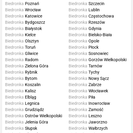
Biedronka
Poznań
Biedronka
Szczecin
Biedronka
Wrocław
Biedronka
Lublin
Biedronka
Katowice
Biedronka
Częstochowa
Biedronka
Bydgoszcz
Biedronka
Rzeszów
Biedronka
Białystok
Biedronka
Gdynia
Biedronka
Kielce
Biedronka
Bielsko-Biała
Biedronka
Olsztyn
Biedronka
Opole
Biedronka
Toruń
Biedronka
Płock
Biedronka
Gliwice
Biedronka
Sosnowiec
Biedronka
Radom
Biedronka
Gorzów Wielkopolski
Biedronka
Zielona Góra
Biedronka
Tarnów
Biedronka
Rybnik
Biedronka
Tychy
Biedronka
Bytom
Biedronka
Nowy Sącz
Biedronka
Koszalin
Biedronka
Zabrze
Biedronka
Kalisz
Biedronka
Włocławek
Biedronka
Elbląg
Biedronka
Piła
Biedronka
Legnica
Biedronka
Inowrocław
Biedronka
Grudziądz
Biedronka
Zamość
Biedronka
Ostrów Wielkopolski
Biedronka
Leszno
Biedronka
Jelenia Góra
Biedronka
Jaworzno
Biedronka
Słupsk
Biedronka
Wałbrzych