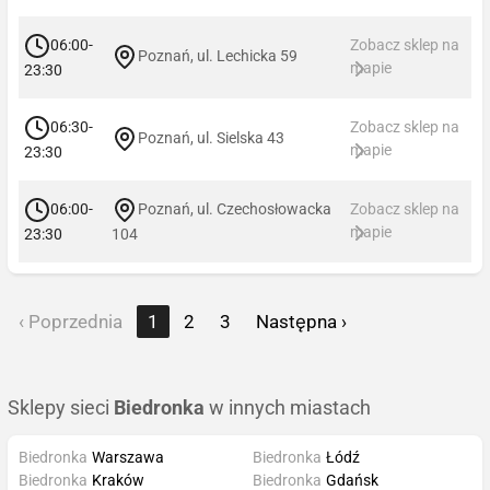
06:00-
Zobacz sklep na
Poznań, ul. Lechicka 59
mapie
23:30
06:30-
Zobacz sklep na
Poznań, ul. Sielska 43
mapie
23:30
06:00-
Poznań, ul. Czechosłowacka
Zobacz sklep na
mapie
23:30
104
‹ Poprzednia
1
2
3
Następna ›
Sklepy sieci
Biedronka
w innych miastach
Biedronka
Warszawa
Biedronka
Łódź
Biedronka
Kraków
Biedronka
Gdańsk