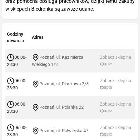
oraz pomocna obsługa pracowników, dzięki temu zakupy
w sklepach Biedronka są zawsze udane.
Godziny
Adres
otwarcia
06:00-
Poznań, ul. Kazimierza
Zobacz sklep na
mapie
23:30
Wielkiego 1/3
06:00-
Zobacz sklep na
Poznań, ul. Piaskowa 2/3
mapie
23:30
06:00-
Zobacz sklep na
Poznań, ul. Polanka 22
mapie
23:30
06:00-
Zobacz sklep na
Poznań, ul. Półwiejska 47
mapie
23:30