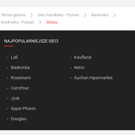
Strona główna
Sieci handlowe - Poznań
Biedronka
Biedronka - Poznań
Sklepy
NAJPOPULARNIEJSZE SIECI
Lidl
Kaufland
Biedronka
Netto
Rossmann
Auchan Hipermarket
Carrefour
Jysk
Super-Pharm
Douglas
OKAZJUM.PL