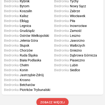
Biedronka
Rybnik
Biedronka
Tychy
Biedronka
Bytom
Biedronka
Nowy Sącz
Biedronka
Koszalin
Biedronka
Zabrze
Biedronka
Kalisz
Biedronka
Włocławek
Biedronka
Elbląg
Biedronka
Piła
Biedronka
Legnica
Biedronka
Inowrocław
Biedronka
Grudziądz
Biedronka
Zamość
Biedronka
Ostrów Wielkopolski
Biedronka
Leszno
Biedronka
Jelenia Góra
Biedronka
Jaworzno
Biedronka
Słupsk
Biedronka
Wałbrzych
Biedronka
Chorzów
Biedronka
Gniezno
Biedronka
Ruda Śląska
Biedronka
Dąbrowa Górnicza
Biedronka
Biała Podlaska
Biedronka
Piaseczno
Biedronka
Chełm
Biedronka
Lubin
Biedronka
Konin
Biedronka
Siedlce
Biedronka
Jastrzębie-Zdrój
Biedronka
Krosno
Biedronka
Bełchatów
Biedronka
Piotrków Trybunalski
ZOBACZ WIĘCEJ