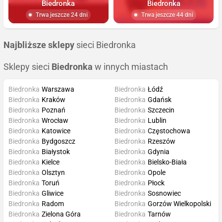
Biedronka
Biedronka
Trwa jeszcze 24 dni
Trwa jeszcze 44 dni
Najbliższe sklepy
sieci Biedronka
Sklepy sieci
Biedronka
w innych miastach
Biedronka
Warszawa
Biedronka
Łódź
Biedronka
Kraków
Biedronka
Gdańsk
Biedronka
Poznań
Biedronka
Szczecin
Biedronka
Wrocław
Biedronka
Lublin
Biedronka
Katowice
Biedronka
Częstochowa
Biedronka
Bydgoszcz
Biedronka
Rzeszów
Biedronka
Białystok
Biedronka
Gdynia
Biedronka
Kielce
Biedronka
Bielsko-Biała
Biedronka
Olsztyn
Biedronka
Opole
Biedronka
Toruń
Biedronka
Płock
Biedronka
Gliwice
Biedronka
Sosnowiec
Biedronka
Radom
Biedronka
Gorzów Wielkopolski
Biedronka
Zielona Góra
Biedronka
Tarnów