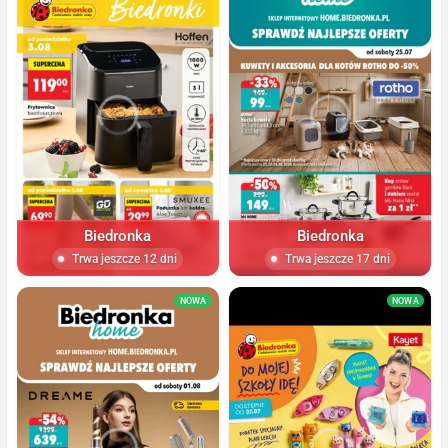
Biedronka
Biedronka
Trwa jeszcze 12 dni
Trwa jeszcze 17 dni
NOWA
NOWA