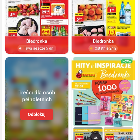
Biedronka
Biedronka
Trwa jeszcze 5 dni
Ostatnie 24h
NOWA
NOWA
Treści dla osób
pełnoletnich
Odblokuj