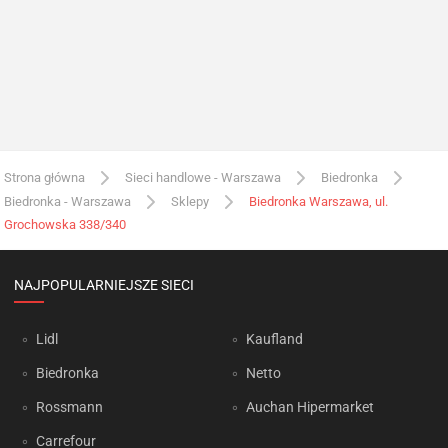
Strona główna
Sieci handlowe - Warszawa
Biedronka
Biedronka - Warszawa
Sklepy
Biedronka Warszawa, ul.
Grochowska 338/340
NAJPOPULARNIEJSZE SIECI
Lidl
Kaufland
Biedronka
Netto
Rossmann
Auchan Hipermarket
Carrefour