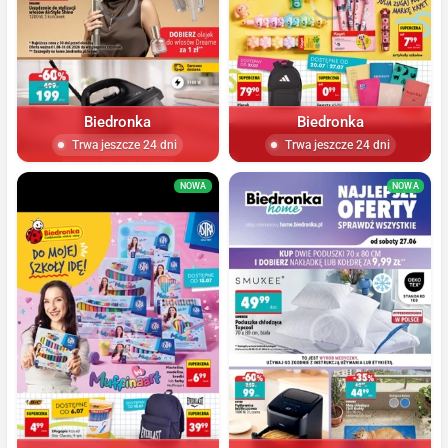
Biedronka
Biedronka
Trwa jeszcze 24 dni
Trwa jeszcze 24 dni
NOWA
NOWA